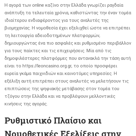
Η αγορά των online καζίνο στην Ελλάδα γνωρίζει ραγδαία
ανάπτυξη τα τελευταία χρόνια, καθιστώντας την έναν τομέα
ιδιαίτερου ενδιαφέροντος για τους αναλυτές της
βιομηχανίας. Η νομοθεσία έχει εξελιχθεί ώστε να επιτρέπει
τη λειτουργία αδειοδοτημένων πλατφορμών,
δημιουργώντας ένα πιο ασφαλές και ρυθμισμένο περιβάλλον
για τους παίκτες και τις επιχειρήσεις. Μία από τις
δημοφιλέστερες πλατφόρμες που αντανακλά την τάση αυτή
είναι το https://leoncasino.org.gr, το οποίο προσφέρει
ευρεία γκάμα παιχνιδιών και καινοτόμες υπηρεσίες. Η
εξέλιξη αυτή επιτρέπει στους αναλυτές να μελετήσουν τις
επιπτώσεις της ψηφιακής μετάβασης στον τομέα του
τζόγου στην Ελλάδα και να προβλέψουν μελλοντικές
κινήσεις της αγοράς.
Ρυθμιστικό Πλαίσιο και
Νομοθετικές Εξελίξεις στην