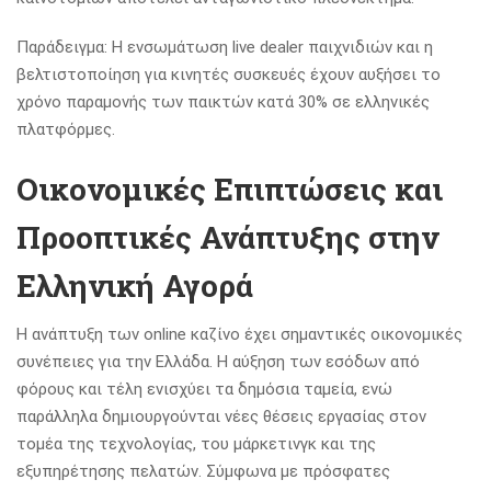
Παράδειγμα: Η ενσωμάτωση live dealer παιχνιδιών και η
βελτιστοποίηση για κινητές συσκευές έχουν αυξήσει το
χρόνο παραμονής των παικτών κατά 30% σε ελληνικές
πλατφόρμες.
Οικονομικές Επιπτώσεις και
Προοπτικές Ανάπτυξης στην
Ελληνική Αγορά
Η ανάπτυξη των online καζίνο έχει σημαντικές οικονομικές
συνέπειες για την Ελλάδα. Η αύξηση των εσόδων από
φόρους και τέλη ενισχύει τα δημόσια ταμεία, ενώ
παράλληλα δημιουργούνται νέες θέσεις εργασίας στον
τομέα της τεχνολογίας, του μάρκετινγκ και της
εξυπηρέτησης πελατών. Σύμφωνα με πρόσφατες