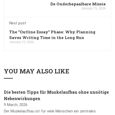
De Onderbepaalbare Missie
January 15, 2026
Next post
The "Outline Essay" Phase: Why Planning
Saves Writing Time in the Long Run
January 15, 2026
YOU MAY ALSO LIKE
Die besten Tipps für Muskelaufbau ohne unnötige
Nebenwirkungen
9 March, 2026
Der Muskelaufbau ist für viele Menschen ein zentrales