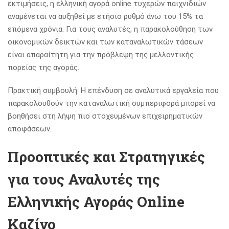
εκτιμήσεις, η ελληνική αγορά online τυχερών παιχνιδιών
αναμένεται να αυξηθεί με ετήσιο ρυθμό άνω του 15% τα
επόμενα χρόνια. Για τους αναλυτές, η παρακολούθηση των
οικονομικών δεικτών και των καταναλωτικών τάσεων
είναι απαραίτητη για την πρόβλεψη της μελλοντικής
πορείας της αγοράς.
Πρακτική συμβουλή: Η επένδυση σε αναλυτικά εργαλεία που
παρακολουθούν την καταναλωτική συμπεριφορά μπορεί να
βοηθήσει στη λήψη πιο στοχευμένων επιχειρηματικών
αποφάσεων.
Προοπτικές και Στρατηγικές
για τους Αναλυτές της
Ελληνικής Αγοράς Online
Καζίνο