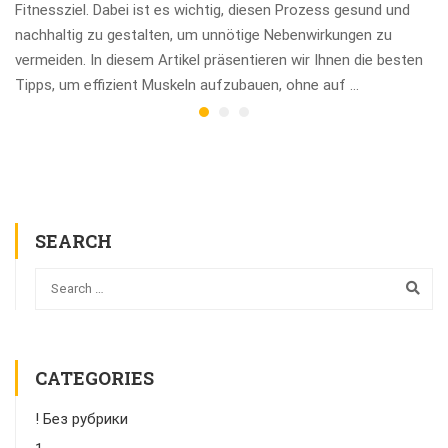
Fitnessziel. Dabei ist es wichtig, diesen Prozess gesund und
nachhaltig zu gestalten, um unnötige Nebenwirkungen zu
vermeiden. In diesem Artikel präsentieren wir Ihnen die besten
Tipps, um effizient Muskeln aufzubauen, ohne auf …
SEARCH
CATEGORIES
! Без рубрики