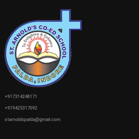
+917314248171
+919425317092
starnoldspalda@gmail.com