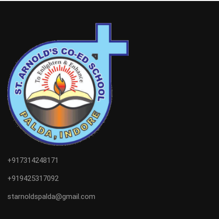
+917314248171
+919425317092
starnoldspalda@gmail.com