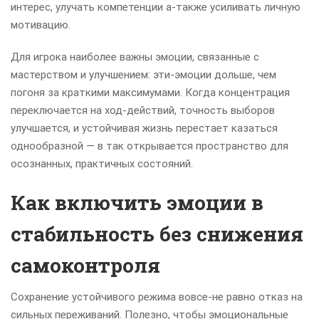
интерес, улучать компетенции а-также усиливать личную
мотивацию.
Для игрока наиболее важны эмоции, связанные с
мастерством и улучшением: эти-эмоции дольше, чем
погоня за краткими максимумами. Когда концентрация
переключается на ход-действий, точность выборов
улучшается, и устойчивая жизнь перестает казаться
однообразной — в так открывается пространство для
осознанных, практичных состояний.
Как включить эмоции в
стабильность без снижения
самоконтроля
Сохранение устойчивого режима вовсе-не равно отказ на
сильных переживаний. Полезно, чтобы эмоциональные