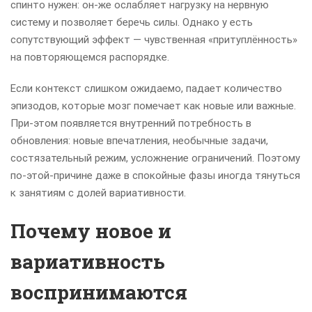
спинто нужен: он-же ослабляет нагрузку на нервную
систему и позволяет беречь силы. Однако у есть
сопутствующий эффект — чувственная «притуплённость»
на повторяющемся распорядке.
Если контекст слишком ожидаемо, падает количество
эпизодов, которые мозг помечает как новые или важные.
При-этом появляется внутренний потребность в
обновления: новые впечатления, необычные задачи,
состязательный режим, усложнение ограничений. Поэтому
по-этой-причине даже в спокойные фазы иногда тянуться
к занятиям с долей вариативности.
Почему новое и
вариативность
воспринимаются