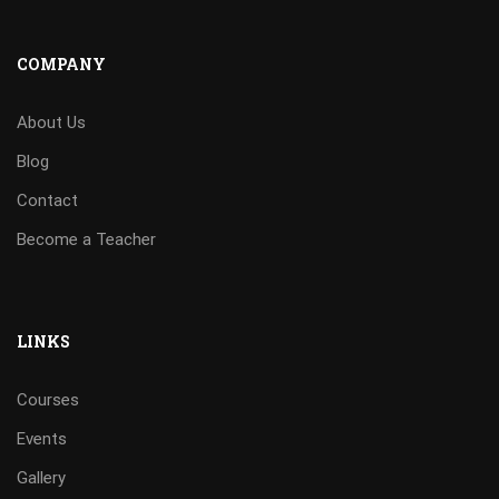
COMPANY
About Us
Blog
Contact
Become a Teacher
LINKS
Courses
Events
Gallery