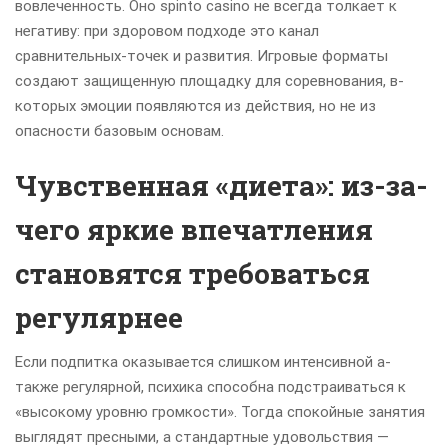
вовлеченность. Оно spinto casino не всегда толкает к
негативу: при здоровом подходе это канал
сравнительных-точек и развития. Игровые форматы
создают защищенную площадку для соревнования, в-
которых эмоции появляются из действия, но не из
опасности базовым основам.
Чувственная «диета»: из-за-
чего яркие впечатления
становятся требоваться
регулярнее
Если подпитка оказывается слишком интенсивной а-
также регулярной, психика способна подстраиваться к
«высокому уровню громкости». Тогда спокойные занятия
выглядят пресными, а стандартные удовольствия —