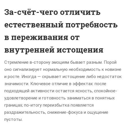
За-счёт-чего отличить
естественный потребность
в переживания от
внутренней истощения
Стремление в-сторону эмоциям бывает разным. Порой
оно сигнализирует нормальную необходимость к новизне
и росте. Иногда — скрывает истощение либо недостаток
значимости. Ключевое отличие в эффектах: после
подходящей активности остается ясность, спокойное-
удовлетворение и готовность заниматься в понятных
границах; по-итогу переизбытка появляется
раздражительность, снижение-фокуса и ощущение
пустоты.