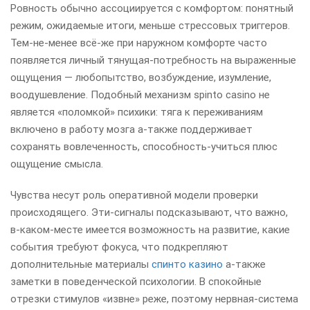
Ровность обычно ассоциируется с комфортом: понятный
режим, ожидаемые итоги, меньше стрессовых триггеров.
Тем-не-менее всё-же при наружном комфорте часто
появляется личный тянущая-потребность на выраженные
ощущения — любопытство, возбуждение, изумление,
воодушевление. Подобный механизм spinto casino не
является «поломкой» психики: тяга к переживаниям
включено в работу мозга а-также поддерживает
сохранять вовлеченность, способность-учиться плюс
ощущение смысла.
Чувства несут роль оперативной модели проверки
происходящего. Эти-сигналы подсказывают, что важно,
в-каком-месте имеется возможность на развитие, какие
события требуют фокуса, что подкрепляют
дополнительные материалы
спинто казино
а-также
заметки в поведенческой психологии. В спокойные
отрезки стимулов «извне» реже, поэтому нервная-система