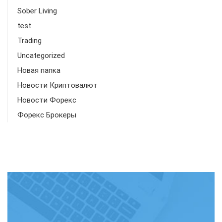
Sober Living
test
Trading
Uncategorized
Новая папка
Новости Криптовалют
Новости Форекс
Форекс Брокеры