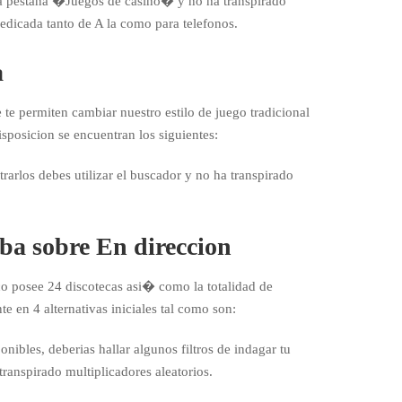
n la pestana �Juegos de casino� y no ha transpirado
edicada tanto de A la como para telefonos.
a
e permiten cambiar nuestro estilo de juego tradicional
disposicion se encuentran los siguientes:
rarlos debes utilizar el buscador y no ha transpirado
ba sobre En direccion
co posee 24 discotecas asi� como la totalidad de
e en 4 alternativas iniciales tal como son:
ibles, deberias hallar algunos filtros de indagar tu
transpirado multiplicadores aleatorios.