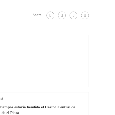
Share:
st
tiempos estaria hendido el Casino Central de
de el Plata