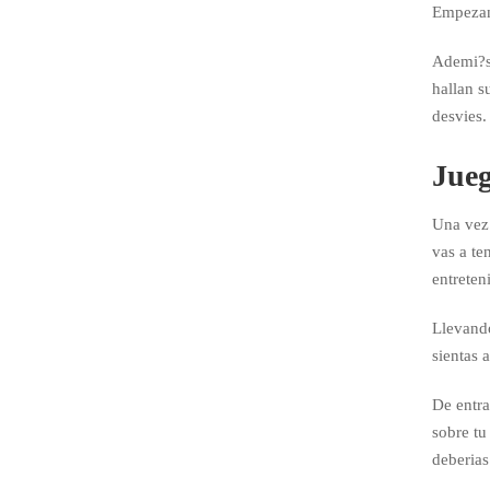
Empezan
Ademi?s 
hallan s
desvies.
Jueg
Una vez 
vas a te
entreten
Llevando
sientas 
De entra
sobre tu
deberias