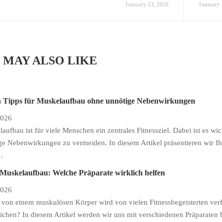
January 13, 2026
January 
 MAY ALSO LIKE
n Tipps für Muskelaufbau ohne unnötige Nebenwirkungen
2026
aufbau ist für viele Menschen ein zentrales Fitnessziel. Dabei ist es wi
e Nebenwirkungen zu vermeiden. In diesem Artikel präsentieren wir Ih
…
 Muskelaufbau: Welche Präparate wirklich helfen
2026
von einem muskulösen Körper wird von vielen Fitnessbegeisterten verf
eichen? In diesem Artikel werden wir uns mit verschiedenen Präparaten