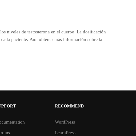
los niveles de testosterona en el cuerpo. La dosificación
 cada paciente. Para obtener más información sobre la
UPPORT
RECOMMEND
ocumentation
WordPress
orums
LearnPress