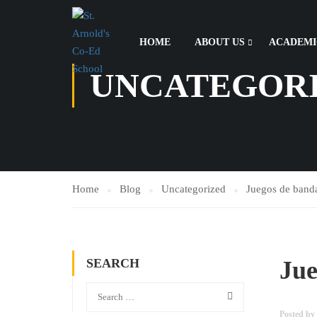
HOME
ABOUT US
ACADEMI
UNCATEGOR
Home
Blog
Uncategorized
Juegos de banda
SEARCH
Jue
Posted by