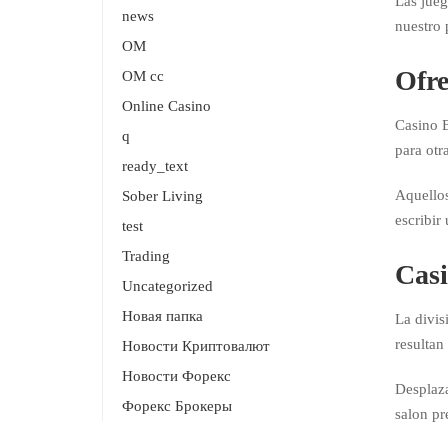
Las jueg
news
nuestro 
OM
Ofre
OM cc
Online Casino
Casino B
q
para otr
ready_text
Aquellos
Sober Living
escribir
test
Trading
Casi
Uncategorized
Новая папка
La divis
resultan
Новости Криптовалют
Новости Форекс
Desplaza
Форекс Брокеры
salon pr