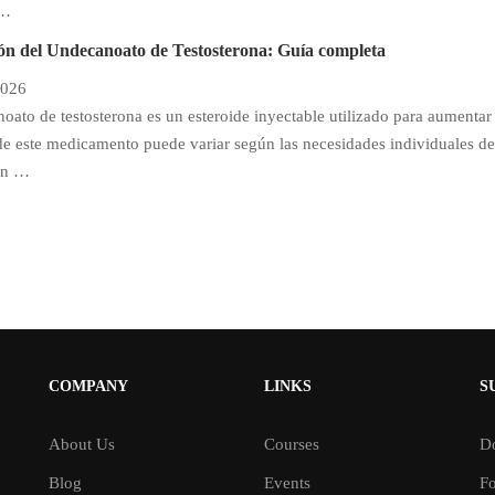
 …
ión del Undecanoato de Testosterona: Guía completa
2026
ato de testosterona es un esteroide inyectable utilizado para aumentar 
e este medicamento puede variar según las necesidades individuales de
ón …
COMPANY
LINKS
S
About Us
Courses
D
Blog
Events
F