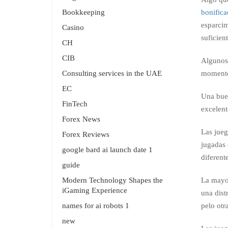
Bookkeeping
bonifica
esparcim
Casino
suficien
CH
CIB
Algunos 
Consulting services in the UAE
momento 
EC
Una buen
FinTech
excelent
Forex News
Las jueg
Forex Reviews
jugadas 
google bard ai launch date 1
diferent
guide
Modern Technology Shapes the
La mayor
iGaming Experience
una dist
names for ai robots 1
pelo otr
new