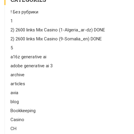
! Без рубрики
1
2) 2600 links Mix Casino (1-Algeria_ar-dz) DONE
2) 2600 links Mix Casino (9-Somalia_en) DONE
5
a16z generative ai
adobe generative ai 3
archive
articles
avia
blog
Bookkeeping
Casino
CH