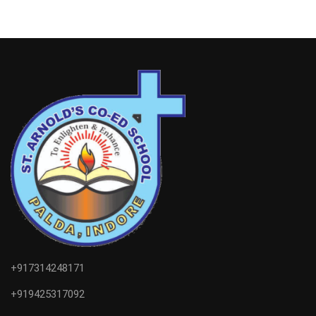
+917314248171
+919425317092