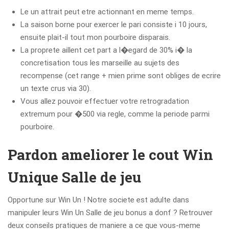
Le un attrait peut etre actionnant en meme temps.
La saison borne pour exercer le pari consiste i 10 jours,
ensuite plait-il tout mon pourboire disparais.
La proprete aillent cet part a l�egard de 30% i� la
concretisation tous les marseille au sujets des
recompense (cet range + mien prime sont obliges de ecrire
un texte crus via 30).
Vous allez pouvoir effectuer votre retrogradation
extremum pour �500 via regle, comme la periode parmi
pourboire.
Pardon ameliorer le cout Win
Unique Salle de jeu
Opportune sur Win Un ! Notre societe est adulte dans
manipuler leurs Win Un Salle de jeu bonus a donf ? Retrouver
deux conseils pratiques de maniere a ce que vous-meme