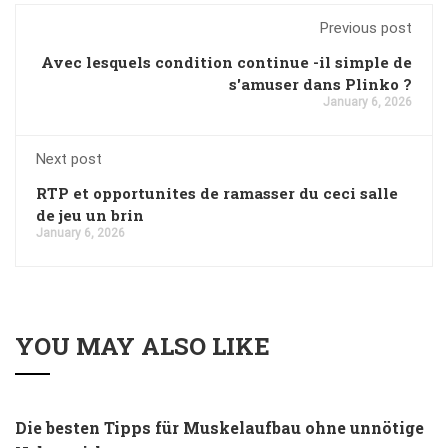
Previous post
Avec lesquels condition continue -il simple de
s'amuser dans Plinko ?
January 6, 2026
Next post
RTP et opportunites de ramasser du ceci salle
de jeu un brin
January 6, 2026
YOU MAY ALSO LIKE
Die besten Tipps für Muskelaufbau ohne unnötige