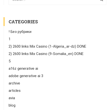
CATEGORIES
! Без рубрики
1
2) 2600 links Mix Casino (1-Algeria_ar-dz) DONE
2) 2600 links Mix Casino (9-Somalia_en) DONE
5
a16z generative ai
adobe generative ai 3
archive
articles
avia
blog