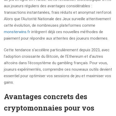
aux joueurs réguliers des avantages considérables :
transactions instantanées, frais réduits et anonymat renforcé.
Alors que l’Autorité Nationale des Jeux surveille attentivement
cette évolution, de nombreuses plateformes comme
monsterwins.fr
intègrent déjà ces nouvelles méthodes de
paiement pour répondre aux attentes des joueurs modernes.
Cette tendance s’accélère particulièrement depuis 2023, avec
l’adoption croissante du Bitcoin, de l’Ethereum et d’autres
altcoins dans l’écosystème du gambling français. Pour vous,
joueurs expérimentés, comprendre ces nouveaux outils devient
essentiel pour optimiser vos sessions de jeu et maximiser vos
gains.
Avantages concrets des
cryptomonnaies pour vos