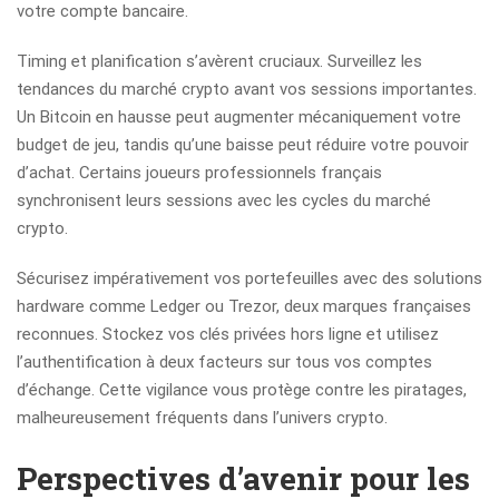
votre compte bancaire.
Timing et planification s’avèrent cruciaux. Surveillez les
tendances du marché crypto avant vos sessions importantes.
Un Bitcoin en hausse peut augmenter mécaniquement votre
budget de jeu, tandis qu’une baisse peut réduire votre pouvoir
d’achat. Certains joueurs professionnels français
synchronisent leurs sessions avec les cycles du marché
crypto.
Sécurisez impérativement vos portefeuilles avec des solutions
hardware comme Ledger ou Trezor, deux marques françaises
reconnues. Stockez vos clés privées hors ligne et utilisez
l’authentification à deux facteurs sur tous vos comptes
d’échange. Cette vigilance vous protège contre les piratages,
malheureusement fréquents dans l’univers crypto.
Perspectives d’avenir pour les