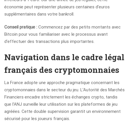
économie peut représenter plusieurs centaines d’euros
supplémentaires dans votre bankroll.
Conseil pratique :
Commencez par des petits montants avec
Bitcoin pour vous familiariser avec le processus avant
d’effectuer des transactions plus importantes.
Navigation dans le cadre légal
français des cryptomonnaies
La France adopte une approche pragmatique concernant les
cryptomonnaies dans le secteur du jeu. L’Autorité des Marchés
Financiers encadre strictement les échanges crypto, tandis
que l’ANJ surveille leur utilisation sur les plateformes de jeu
agréées. Cette double supervision garantit un environnement
sécurisé pour les joueurs français.