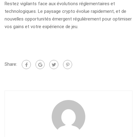
Restez vigilants face aux évolutions réglementaires et
technologiques. Le paysage crypto évolue rapidement, et de
nouvelles opportunités émergent régulièrement pour optimiser
vos gains et votre expérience de jeu.
Share: