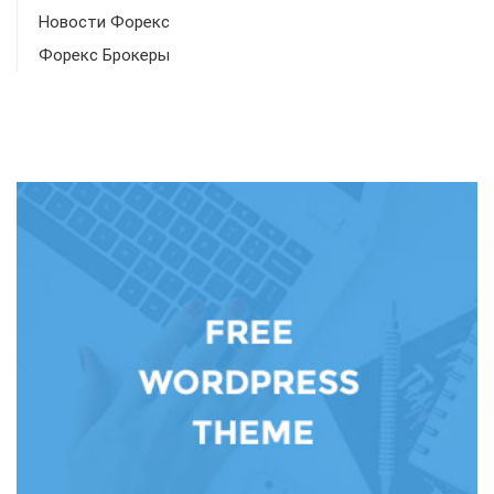
Новости Форекс
Форекс Брокеры