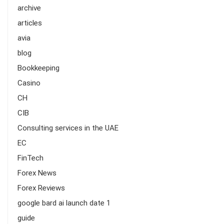
archive
articles
avia
blog
Bookkeeping
Casino
CH
CIB
Consulting services in the UAE
EC
FinTech
Forex News
Forex Reviews
google bard ai launch date 1
guide