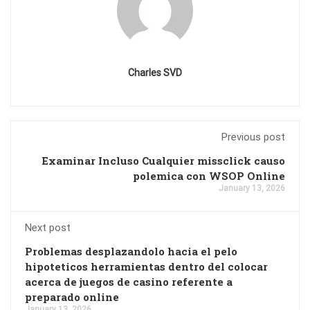
Charles SVD
Previous post
Examinar Incluso Cualquier missclick causo
polemica con WSOP Online
January 13, 2026
Next post
Problemas desplazandolo hacia el pelo
hipoteticos herramientas dentro del colocar
acerca de juegos de casino referente a
preparado online
January 13, 2026