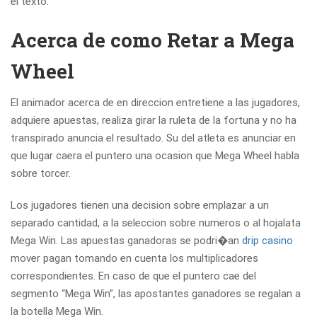
el texto.
Acerca de como Retar a Mega
Wheel
El animador acerca de en direccion entretiene a las jugadores,
adquiere apuestas, realiza girar la ruleta de la fortuna y no ha
transpirado anuncia el resultado. Su del atleta es anunciar en
que lugar caera el puntero una ocasion que Mega Wheel habla
sobre torcer.
Los jugadores tienen una decision sobre emplazar a un
separado cantidad, a la seleccion sobre numeros o al hojalata
Mega Win. Las apuestas ganadoras se podri�an
drip casino
mover pagan tomando en cuenta los multiplicadores
correspondientes. En caso de que el puntero cae del
segmento “Mega Win”, las apostantes ganadores se regalan a
la botella Mega Win.