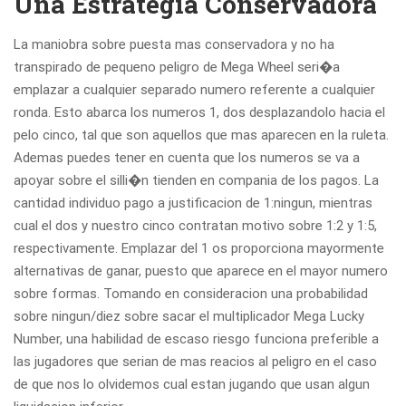
Una Estrategia Conservadora
La maniobra sobre puesta mas conservadora y no ha
transpirado de pequeno peligro de Mega Wheel seri�a
emplazar a cualquier separado numero referente a cualquier
ronda. Esto abarca los numeros 1, dos desplazandolo hacia el
pelo cinco, tal que son aquellos que mas aparecen en la ruleta.
Ademas puedes tener en cuenta que los numeros se va a
apoyar sobre el silli�n tienden en compania de los pagos. La
cantidad individuo pago a justificacion de 1:ningun, mientras
cual el dos y nuestro cinco contratan motivo sobre 1:2 y 1:5,
respectivamente. Emplazar del 1 os proporciona mayormente
alternativas de ganar, puesto que aparece en el mayor numero
sobre formas. Tomando en consideracion una probabilidad
sobre ningun/diez sobre sacar el multiplicador Mega Lucky
Number, una habilidad de escaso riesgo funciona preferible a
las jugadores que serian de mas reacios al peligro en el caso
de que nos lo olvidemos cual estan jugando que usan algun