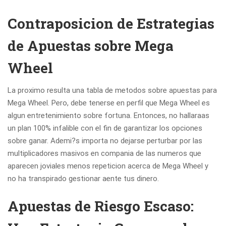
Contraposicion de Estrategias
de Apuestas sobre Mega
Wheel
La proximo resulta una tabla de metodos sobre apuestas para
Mega Wheel. Pero, debe tenerse en perfil que Mega Wheel es
algun entretenimiento sobre fortuna. Entonces, no hallaraas
un plan 100% infalible con el fin de garantizar los opciones
sobre ganar. Ademi?s importa no dejarse perturbar por las
multiplicadores masivos en compania de las numeros que
aparecen joviales menos repeticion acerca de Mega Wheel y
no ha transpirado gestionar aente tus dinero.
Apuestas de Riesgo Escaso: