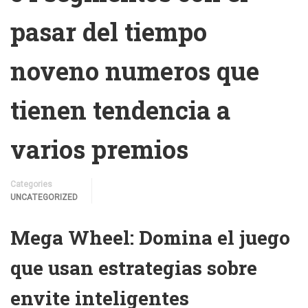
pasar del tiempo
noveno numeros que
tienen tendencia a
varios premios
Categories
UNCATEGORIZED
Mega Wheel: Domina el juego
que usan estrategias sobre
envite inteligentes