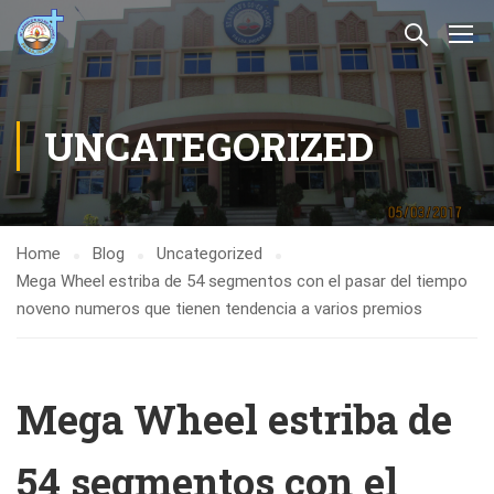
UNCATEGORIZED
Home
Blog
Uncategorized
Mega Wheel estriba de 54 segmentos con el pasar del tiempo
noveno numeros que tienen tendencia a varios premios
Mega Wheel estriba de
54 segmentos con el