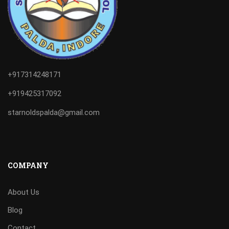
+917314248171
+919425317092
starnoldspalda@gmail.com
COMPANY
About Us
Blog
Contact