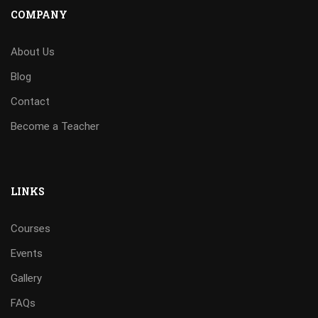
COMPANY
About Us
Blog
Contact
Become a Teacher
LINKS
Courses
Events
Gallery
FAQs