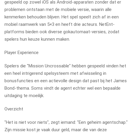
gespeeld op zowel iOS als Android-apparaten zonder dat er
problemen ontstaan met de mobiele versie, waarin alle
kenmerken behouden blijven. Het spel speelt zich af in een
mobiel raamwerk van 5×3 en heeft drie acteurs. NetEnt-
platforms bieden ook diverse gokautomaat-versies, zodat
spelers hun keuze kunnen maken.
Player Experience
Spelers die "Mission Uncrossable" hebben gespeeld vinden het
een heel intrigerend spelsysteem met afwisseling in
bonusfuncties en een actievolle design dat past bij het James
Bond-thema. Soms vindt de agent echter wel een bepaalde
uitdaging te moeilijk.
Overzicht
"Het is niet voor niets", zegt iemand: "Een geheim agentschap."
Zijn missie kost je vaak duur geld, maar die van deze