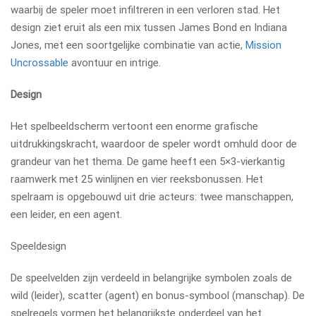
waarbij de speler moet infiltreren in een verloren stad. Het
design ziet eruit als een mix tussen James Bond en Indiana
Jones, met een soortgelijke combinatie van actie,
Mission
Uncrossable
avontuur en intrige.
Design
Het spelbeeldscherm vertoont een enorme grafische
uitdrukkingskracht, waardoor de speler wordt omhuld door de
grandeur van het thema. De game heeft een 5×3-vierkantig
raamwerk met 25 winlijnen en vier reeksbonussen. Het
spelraam is opgebouwd uit drie acteurs: twee manschappen,
een leider, en een agent.
Speeldesign
De speelvelden zijn verdeeld in belangrijke symbolen zoals de
wild (leider), scatter (agent) en bonus-symbool (manschap). De
spelregels vormen het belangrijkste onderdeel van het