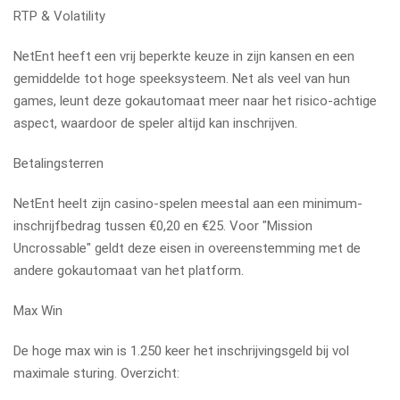
RTP & Volatility
NetEnt heeft een vrij beperkte keuze in zijn kansen en een
gemiddelde tot hoge speeksysteem. Net als veel van hun
games, leunt deze gokautomaat meer naar het risico-achtige
aspect, waardoor de speler altijd kan inschrijven.
Betalingsterren
NetEnt heelt zijn casino-spelen meestal aan een minimum-
inschrijfbedrag tussen €0,20 en €25. Voor "Mission
Uncrossable" geldt deze eisen in overeenstemming met de
andere gokautomaat van het platform.
Max Win
De hoge max win is 1.250 keer het inschrijvingsgeld bij vol
maximale sturing. Overzicht: