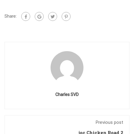
Share:
Charles SVD
Previous post
joc Chicken Road 2