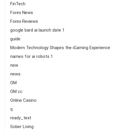
FinTech
Forex News
Forex Reviews
google bard ai launch date 1
guide
Modern Technology Shapes the iGaming Experience
names for ai robots 1
new
news
OM
OM cc
Online Casino
q
ready_text
Sober Living