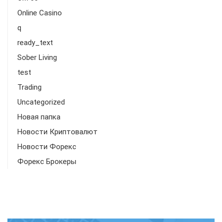
Online Casino
q
ready_text
Sober Living
test
Trading
Uncategorized
Новая папка
Новости Криптовалют
Новости Форекс
Форекс Брокеры