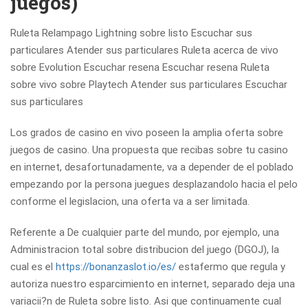
juegos)
Ruleta Relampago Lightning sobre listo Escuchar sus
particulares Atender sus particulares Ruleta acerca de vivo
sobre Evolution Escuchar resena Escuchar resena Ruleta
sobre vivo sobre Playtech Atender sus particulares Escuchar
sus particulares
Los grados de casino en vivo poseen la amplia oferta sobre
juegos de casino. Una propuesta que recibas sobre tu casino
en internet, desafortunadamente, va a depender de el poblado
empezando por la persona juegues desplazandolo hacia el pelo
conforme el legislacion, una oferta va a ser limitada.
Referente a De cualquier parte del mundo, por ejemplo, una
Administracion total sobre distribucion del juego (DGOJ), la
cual es el
https://bonanzaslot.io/es/
estafermo que regula y
autoriza nuestro esparcimiento en internet, separado deja una
variacii?n de Ruleta sobre listo. Asi que continuamente cual