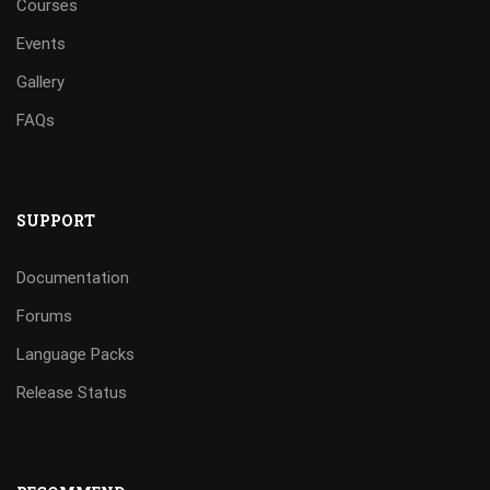
Courses
Events
Gallery
FAQs
SUPPORT
Documentation
Forums
Language Packs
Release Status