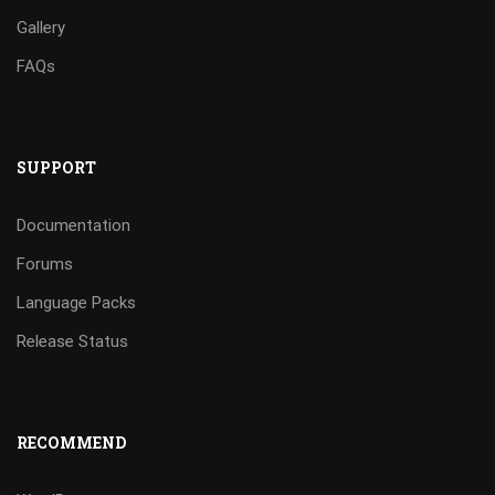
Gallery
FAQs
SUPPORT
Documentation
Forums
Language Packs
Release Status
RECOMMEND