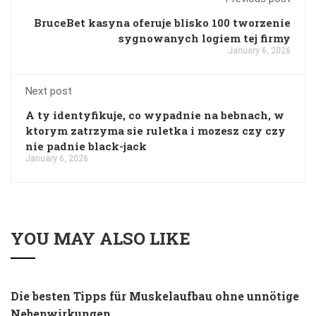
BruceBet kasyna oferuje blisko 100 tworzenie
sygnowanych logiem tej firmy
January 6, 2026
Next post
A ty identyfikuje, co wypadnie na bebnach, w
ktorym zatrzyma sie ruletka i mozesz czy czy
nie padnie black-jack
January 6, 2026
YOU MAY ALSO LIKE
Die besten Tipps für Muskelaufbau ohne unnötige
Nebenwirkungen