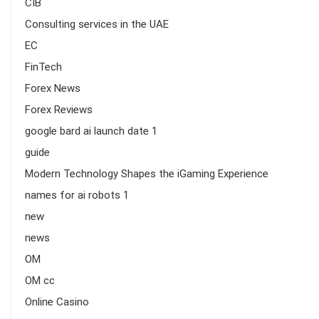
CIB
Consulting services in the UAE
EC
FinTech
Forex News
Forex Reviews
google bard ai launch date 1
guide
Modern Technology Shapes the iGaming Experience
names for ai robots 1
new
news
OM
OM cc
Online Casino