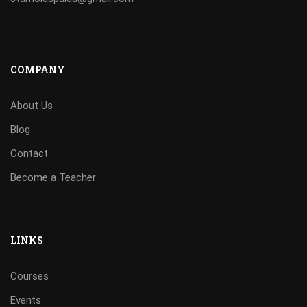
COMPANY
About Us
Blog
Contact
Become a Teacher
LINKS
Courses
Events