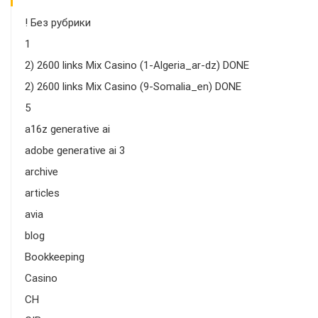
! Без рубрики
1
2) 2600 links Mix Casino (1-Algeria_ar-dz) DONE
2) 2600 links Mix Casino (9-Somalia_en) DONE
5
a16z generative ai
adobe generative ai 3
archive
articles
avia
blog
Bookkeeping
Casino
CH