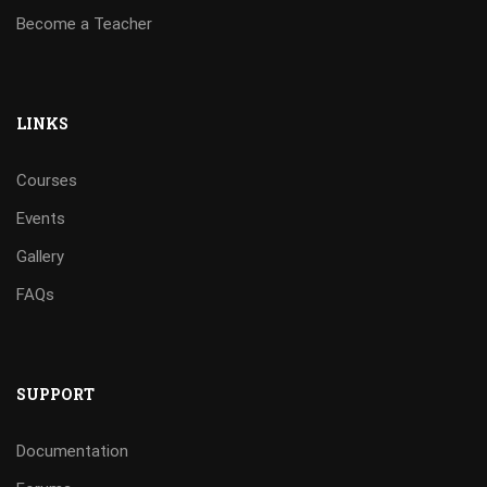
Become a Teacher
LINKS
Courses
Events
Gallery
FAQs
SUPPORT
Documentation