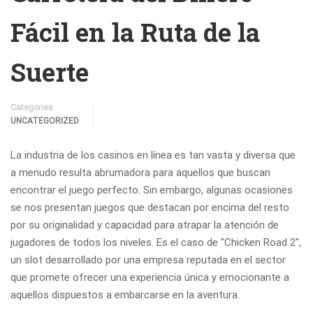
Fácil en la Ruta de la
Suerte
Categories
UNCATEGORIZED
La industria de los casinos en línea es tan vasta y diversa que
a menudo resulta abrumadora para aquellos que buscan
encontrar el juego perfecto. Sin embargo, algunas ocasiones
se nos presentan juegos que destacan por encima del resto
por su originalidad y capacidad para atrapar la atención de
jugadores de todos los niveles. Es el caso de "Chicken Road 2",
un slot desarrollado por una empresa reputada en el sector
que promete ofrecer una experiencia única y emocionante a
aquellos dispuestos a embarcarse en la aventura.