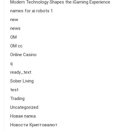
Modern Technology Shapes the iGaming Experience
names for ai robots 1
new
news
OM
OM cc
Online Casino
q
ready_text
Sober Living
test
Trading
Uncategorized
Новая папка
Новости Криптовалют