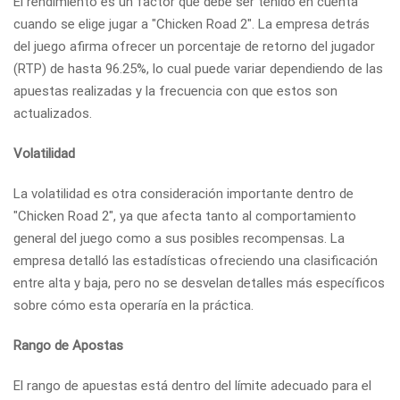
El rendimiento es un factor que debe ser tenido en cuenta
cuando se elige jugar a "Chicken Road 2". La empresa detrás
del juego afirma ofrecer un porcentaje de retorno del jugador
(RTP) de hasta 96.25%, lo cual puede variar dependiendo de las
apuestas realizadas y la frecuencia con que estos son
actualizados.
Volatilidad
La volatilidad es otra consideración importante dentro de
"Chicken Road 2", ya que afecta tanto al comportamiento
general del juego como a sus posibles recompensas. La
empresa detalló las estadísticas ofreciendo una clasificación
entre alta y baja, pero no se desvelan detalles más específicos
sobre cómo esta operaría en la práctica.
Rango de Apostas
El rango de apuestas está dentro del límite adecuado para el