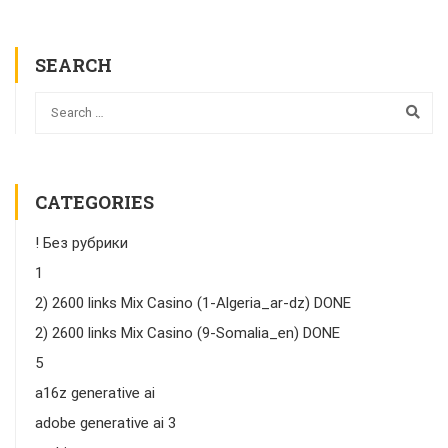
SEARCH
CATEGORIES
! Без рубрики
1
2) 2600 links Mix Casino (1-Algeria_ar-dz) DONE
2) 2600 links Mix Casino (9-Somalia_en) DONE
5
a16z generative ai
adobe generative ai 3