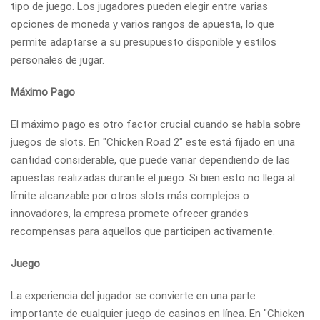
tipo de juego. Los jugadores pueden elegir entre varias
opciones de moneda y varios rangos de apuesta, lo que
permite adaptarse a su presupuesto disponible y estilos
personales de jugar.
Máximo Pago
El máximo pago es otro factor crucial cuando se habla sobre
juegos de slots. En "Chicken Road 2" este está fijado en una
cantidad considerable, que puede variar dependiendo de las
apuestas realizadas durante el juego. Si bien esto no llega al
límite alcanzable por otros slots más complejos o
innovadores, la empresa promete ofrecer grandes
recompensas para aquellos que participen activamente.
Juego
La experiencia del jugador se convierte en una parte
importante de cualquier juego de casinos en línea. En "Chicken