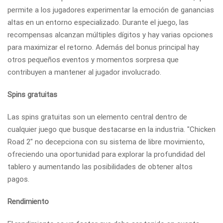
permite a los jugadores experimentar la emoción de ganancias
altas en un entorno especializado. Durante el juego, las
recompensas alcanzan múltiples dígitos y hay varias opciones
para maximizar el retorno. Además del bonus principal hay
otros pequeños eventos y momentos sorpresa que
contribuyen a mantener al jugador involucrado.
Spins gratuitas
Las spins gratuitas son un elemento central dentro de
cualquier juego que busque destacarse en la industria. "Chicken
Road 2" no decepciona con su sistema de libre movimiento,
ofreciendo una oportunidad para explorar la profundidad del
tablero y aumentando las posibilidades de obtener altos
pagos.
Rendimiento