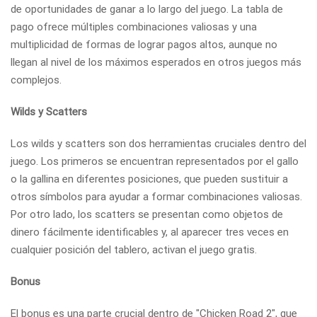
de oportunidades de ganar a lo largo del juego. La tabla de
pago ofrece múltiples combinaciones valiosas y una
multiplicidad de formas de lograr pagos altos, aunque no
llegan al nivel de los máximos esperados en otros juegos más
complejos.
Wilds y Scatters
Los wilds y scatters son dos herramientas cruciales dentro del
juego. Los primeros se encuentran representados por el gallo
o la gallina en diferentes posiciones, que pueden sustituir a
otros símbolos para ayudar a formar combinaciones valiosas.
Por otro lado, los scatters se presentan como objetos de
dinero fácilmente identificables y, al aparecer tres veces en
cualquier posición del tablero, activan el juego gratis.
Bonus
El bonus es una parte crucial dentro de "Chicken Road 2", que