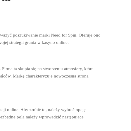
ważyć poszukiwanie marki Need for Spin. Oferuje ono
ej strategii grania w kasyno online.
 Firma ta skupia się na stworzeniu atmosfery, która
leńców. Markę charakteryzuje nowoczesna strona
acji online. Aby zrobić to, należy wybrać opcję
 niezbędne pola należy wprowadzić następujące