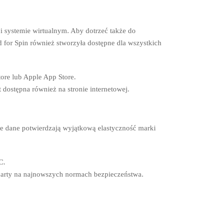
 i systemie wirtualnym. Aby dotrzeć także do
 for Spin również stworzyła dostępne dla wszystkich
ore lub Apple App Store.
 dostępna również na stronie internetowej.
sze dane potwierdzają wyjątkową elastyczność marki
C.
oparty na najnowszych normach bezpieczeństwa.