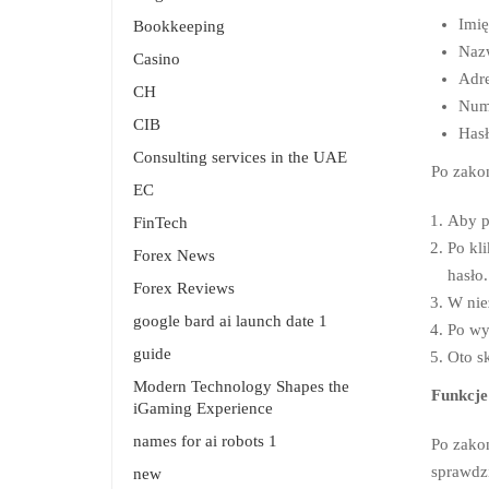
Imię
Bookkeeping
Naz
Casino
Adre
CH
Nume
CIB
Has
Consulting services in the UAE
Po zakoń
EC
Aby pr
FinTech
Po kli
Forex News
hasło.
Forex Reviews
W nie
google bard ai launch date 1
Po wyp
guide
Oto s
Modern Technology Shapes the
Funkcje
iGaming Experience
names for ai robots 1
Po zakoń
sprawdzi
new