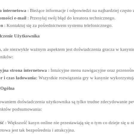
a internetowa
: Bieżące informacje i odpowiedzi na najbardziej częst
mości e-mail
: Przesyłaj swój błąd do kreatora technicznego.
on
: Kontaktuj się za pośrednictwem systemu telefonicznego.
czenie Użytkownika
m, ale niezwykle ważnym aspektem jest doświadczenia gracza w kasyni
ników:
cyjna strona internetowa
: Intuicyjne menu nawigacyjne oraz przenośne
r i czas ładowania:
Wszystkie rozwiązania gry w kasynie wykorzystuj
 Ogólna
waniem doświadczenia użytkownika są tylko trudne zdecydowanie pew
unktów podsumowania:
ość
: Większość kasyn online nie przestawiają się o tym co dzieje się u
etowa jest tak bezpośrednia i atrakcyjna.