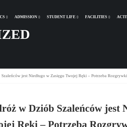
CS
ADMISSION
STUDENT LIFE
FACILITIES
ACTI
IZED
 Szaleńców jest Niedługo w Zasięgu Twojej Ręki – Potrzeba Rozgrywk
róż w Dziób Szaleńców jest 
jej Ręki – Potrzeba Rozgry