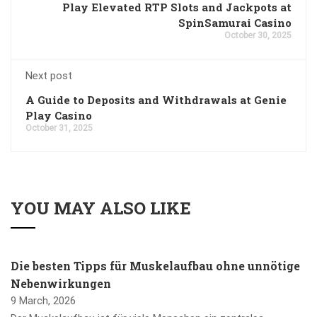
Play Elevated RTP Slots and Jackpots at
SpinSamurai Casino
October 30, 2025
Next post
A Guide to Deposits and Withdrawals at Genie
Play Casino
October 31, 2025
YOU MAY ALSO LIKE
Die besten Tipps für Muskelaufbau ohne unnötige
Nebenwirkungen
9 March, 2026