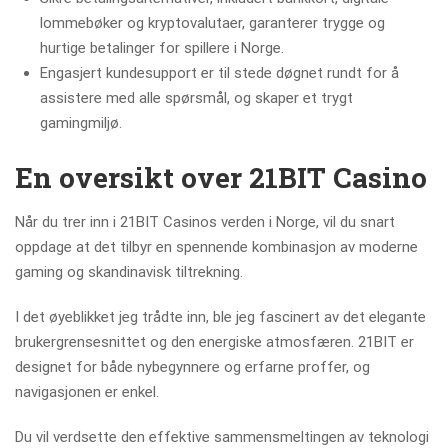
lommebøker og kryptovalutaer, garanterer trygge og
hurtige betalinger for spillere i Norge.
Engasjert kundesupport er til stede døgnet rundt for å
assistere med alle spørsmål, og skaper et trygt
gamingmiljø.
En oversikt over 21BIT Casino
Når du trer inn i 21BIT Casinos verden i Norge, vil du snart
oppdage at det tilbyr en spennende kombinasjon av moderne
gaming og skandinavisk tiltrekning.
I det øyeblikket jeg trådte inn, ble jeg fascinert av det elegante
brukergrensesnittet og den energiske atmosfæren. 21BIT er
designet for både nybegynnere og erfarne proffer, og
navigasjonen er enkel.
Du vil verdsette den effektive sammensmeltingen av teknologi