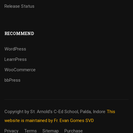
Release Status
RECOMMEND
WordPress
LearnPress
WooCommerce
bbPress
Copyright by St. Arnold's C-Ed School, Palda, Indore
This
website is maintained by Fr. Evan Gomes SVD
Privacy
Terms
Sitemap
Purchase