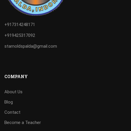
+917314248171
+919425317092
starnoldspalda@gmail.com
COMPANY
About Us
Blog
Contact
Become a Teacher