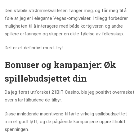
Den stabile strømmekvaliteten fanger meg, og får meg til å
føle at jeg er i elegante Vegas-omgivelser. I tillegg forbedrer
muligheten til å interagere med både kortgiveren og andre
spillere erfaringen og skaper en ekte følelse av fellesskap.
Det er et definitivt must-try!
Bonuser og kampanjer: Øk
spillebudsjettet din
Da jeg først utforsket 21BIT Casino, ble jeg positivt overrasket
over starttilbudene de tilbyr.
Disse innledende insentivene tilførte virkelig spillebudsjettet
min et godt løft, og de pågående kampanjene opprettholdt
spenningen.