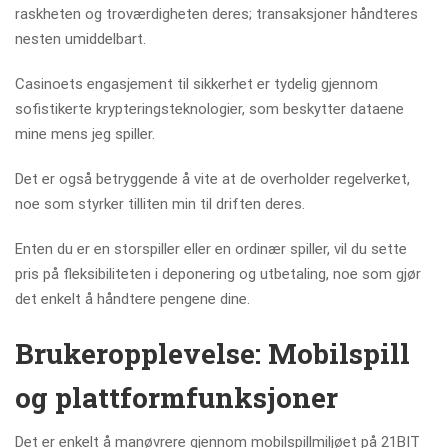
raskheten og troværdigheten deres; transaksjoner håndteres
nesten umiddelbart.
Casinoets engasjement til sikkerhet er tydelig gjennom
sofistikerte krypteringsteknologier, som beskytter dataene
mine mens jeg spiller.
Det er også betryggende å vite at de overholder regelverket,
noe som styrker tilliten min til driften deres.
Enten du er en storspiller eller en ordinær spiller, vil du sette
pris på fleksibiliteten i deponering og utbetaling, noe som gjør
det enkelt å håndtere pengene dine.
Brukeropplevelse: Mobilspill
og plattformfunksjoner
Det er enkelt å manøvrere gjennom mobilspillmiljøet på 21BIT