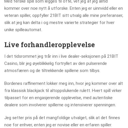
Med ferske spill som legges til ofte, vet jeg at jeg alltid
kommer over noe nytt å utforske. Enten jeg er uinnvidd eller en
veteran spiller, oppfyller 21BIT sitt utvalg alle mine preferanser,
slik at jeg kan delta i og mestre varierte strategier for hver
unike spilleautomat.
Live forhandleropplevelse
I det tidsrommet jeg trår inn i live dealer-seksjonen på 21BIT
Casino, blir jeg øyeblikkelig fortryllet av den pulserende
atmosfæren og de tiltrekkende spillene som tilbys.
Bordenes raffinement lokker meg inn, hvor jeg kommer over alt
fra klassisk blackjack til altoppslukende rulett. Hvert spill virker
tilpasset for en engasjerende opplevelse, med autentiske
dealere som involverer spillerne og intensiverer spenningen.
Jeg setter pris på det mangfoldige utvalget, slik at det finnes
noe for enhver, enten jeg er novise eller en erfaren spiller.