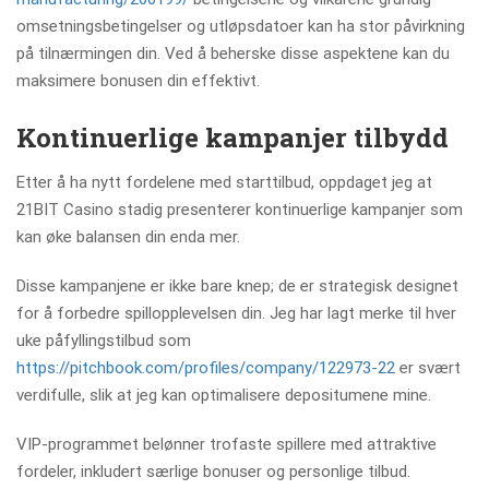
omsetningsbetingelser og utløpsdatoer kan ha stor påvirkning
på tilnærmingen din. Ved å beherske disse aspektene kan du
maksimere bonusen din effektivt.
Kontinuerlige kampanjer tilbydd
Etter å ha nytt fordelene med starttilbud, oppdaget jeg at
21BIT Casino stadig presenterer kontinuerlige kampanjer som
kan øke balansen din enda mer.
Disse kampanjene er ikke bare knep; de er strategisk designet
for å forbedre spillopplevelsen din. Jeg har lagt merke til hver
uke påfyllingstilbud som
https://pitchbook.com/profiles/company/122973-22
er svært
verdifulle, slik at jeg kan optimalisere depositumene mine.
VIP-programmet belønner trofaste spillere med attraktive
fordeler, inkludert særlige bonuser og personlige tilbud.