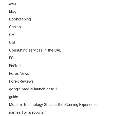
avia
blog
Bookkeeping
Casino
CH
CIB
Consulting services in the UAE
EC
FinTech
Forex News
Forex Reviews
google bard ai launch date 1
guide
Modern Technology Shapes the iGaming Experience
names for ai robots 1