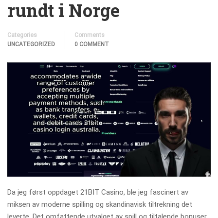
rundt i Norge
Categories
Comments
UNCATEGORIZED
0 COMMENT
Da jeg først oppdaget 21BIT Casino, ble jeg fascinert av
miksen av moderne spilling og skandinavisk tiltrekning det
leverte. Det omfattende utvalget av spill og tiltalende bonuser