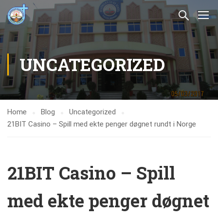
UNCATEGORIZED
Home
Blog
Uncategorized
21BIT Casino – Spill med ekte penger døgnet rundt i Norge
21BIT Casino – Spill
med ekte penger døgnet