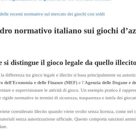
delle recenti normative sul mercato dei giochi con soldi
ro normativo italiano sui giochi d’a
si distingue il gioco legale da quello illecito
, la differenza tra gioco legale e illecito si basa principalmente su autorizz
ro dell’Economia e delle Finanze (MEF)
e l’
Agenzia delle Dogane e 
ntare e supervisionare le attività di gioco. Un esempio pratico è rappre
e rigide normative in termini di sicurezza, trasparenza e tutela dei giocat
 viene considerato illecito quando viene svolto senza licenza, come nel c
atoriali senza autorizzazione ufficiale. Questo comporta sanzioni amminis
late.