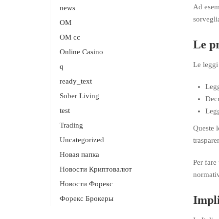
Ad esemp
news
sorveglia
OM
OM cc
Le pr
Online Casino
Le leggi
q
ready_text
Legg
Sober Living
Decr
test
Legg
Trading
Queste l
Uncategorized
trasparen
Новая папка
Per fare
Новости Криптовалют
normativ
Новости Форекс
Impli
Форекс Брокеры