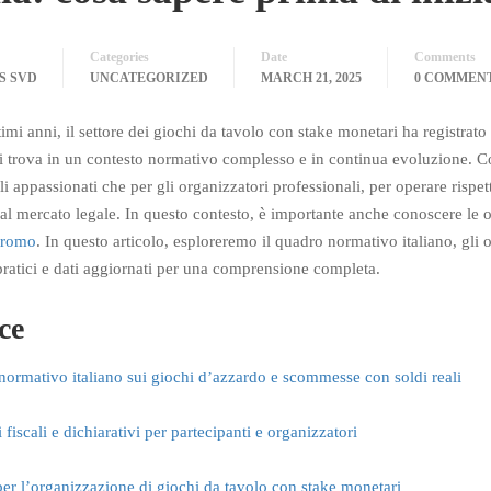
Categories
Date
Comments
S SVD
UNCATEGORIZED
MARCH 21, 2025
0 COMMEN
imi anni, il settore dei giochi da tavolo con stake monetari ha registrato u
 si trova in un contesto normativo complesso e in continua evoluzione. Co
gli appassionati che per gli organizzatori professionali, per operare rispet
dal mercato legale. In questo contesto, è importante anche conoscere le 
promo
. In questo articolo, esploreremo il quadro normativo italiano, gli 
ratici e dati aggiornati per una comprensione completa.
ce
ormativo italiano sui giochi d’azzardo e scommesse con soldi reali
fiscali e dichiarativi per partecipanti e organizzatori
er l’organizzazione di giochi da tavolo con stake monetari