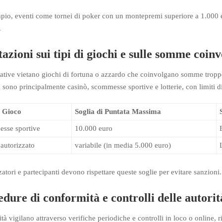
io, eventi come tornei di poker con un montepremi superiore a 1.000 
.
azioni sui tipi di giochi e sulle somme coinv
tive vietano giochi di fortuna o azzardo che coinvolgano somme troppo 
sono principalmente casinò, scommesse sportive e lotterie, con limiti di
i Gioco
Soglia di Puntata Massima
sse sportive
10.000 euro
autorizzato
variabile (in media 5.000 euro)
atori e partecipanti devono rispettare queste soglie per evitare sanzioni.
dure di conformità e controlli delle autorit
ità vigilano attraverso verifiche periodiche e controlli in loco o online