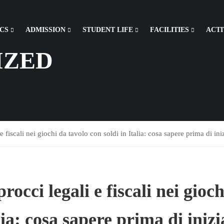
CS
ADMISSION
STUDENT LIFE
FACILITIES
ACTI
IZED
e fiscali nei giochi da tavolo con soldi in Italia: cosa sapere prima di ini
rocci legali e fiscali nei gioch
lia: cosa sapere prima di inizi