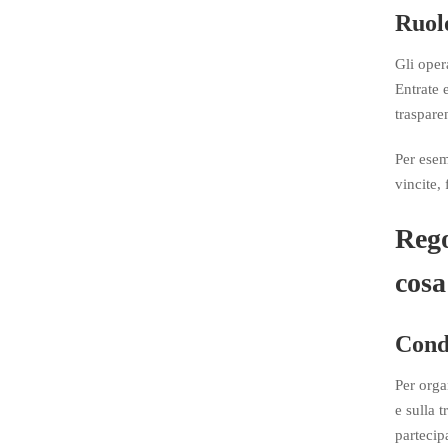
Ruolo
Gli opera
Entrate 
traspare
Per esem
vincite, 
Rego
cosa
Condi
Per orga
e sulla t
partecipa