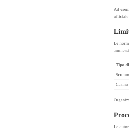
Ad esemp
ufficiale
Limit
Le norma
ammessi 
Tipo d
Scomme
Casinò 
Organizz
Proce
Le autor