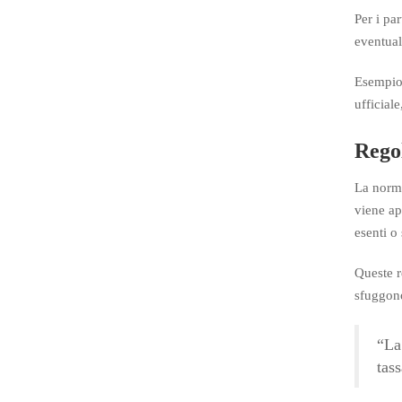
Per i pa
eventual
Esempio 
ufficial
Regol
La norma
viene ap
esenti o 
Queste r
sfuggono
“La
tass