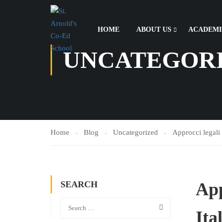
HOME
ABOUT US
ACADEMI
UNCATEGOR
Home
Blog
Uncategorized
Approcci legali 
SEARCH
App
Ita