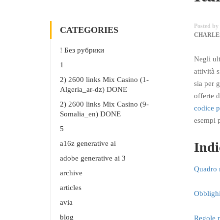
Posted by
CATEGORIES
CHARLE
! Без рубрики
Negli ult
1
attività
2) 2600 links Mix Casino (1-
sia per 
Algeria_ar-dz) DONE
offerte 
2) 2600 links Mix Casino (9-
codice 
Somalia_en) DONE
esempi p
5
a16z generative ai
Indi
adobe generative ai 3
Quadro n
archive
articles
Obblighi 
avia
blog
Regole p