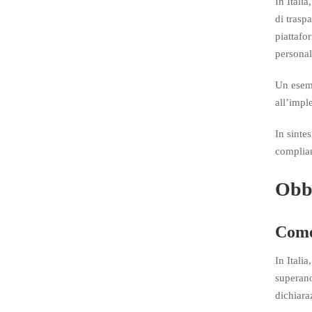
In Itali
di traspa
piattafo
personal
Un esemp
all’impl
In sinte
complian
Obbl
Come 
In Itali
superano
dichiara