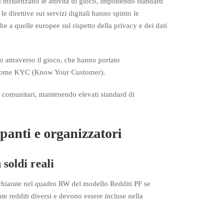
li influenzano le attività di gioco, imponendo standard
le direttive sui servizi digitali hanno spinto le
 a quelle europee sul rispetto della privacy e dei dati
o attraverso il gioco, che hanno portato
noti come KYC (Know Your Customer).
hi comunitari, mantenendo elevati standard di
ipanti e organizzatori
soldi reali
dichiarate nel quadro RW del modello Redditi PF se
e redditi diversi e devono essere incluse nella