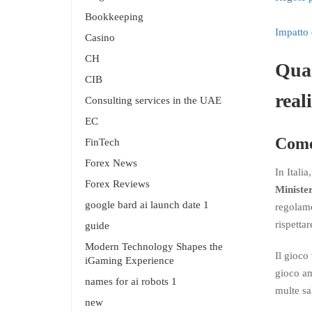
Bookkeeping
Impatto 
Casino
CH
Quad
CIB
reali
Consulting services in the UAE
EC
Come 
FinTech
Forex News
In Italia
Forex Reviews
Ministe
google bard ai launch date 1
regolame
rispettar
guide
Modern Technology Shapes the
Il gioco
iGaming Experience
gioco am
names for ai robots 1
multe sa
new