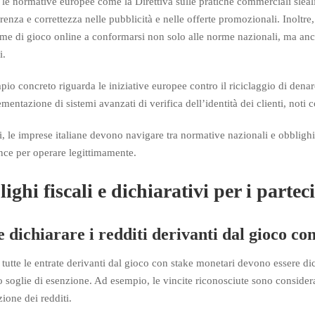
a, le normative europee come la Direttiva sulle pratiche commerciali slea
renza e correttezza nelle pubblicità e nelle offerte promozionali. Inoltre, 
rme di gioco online a conformarsi non solo alle norme nazionali, ma anche
i.
io concreto riguarda le iniziative europee contro il riciclaggio di denar
ementazione di sistemi avanzati di verifica dell’identità dei clienti, 
si, le imprese italiane devono navigare tra normative nazionali e obblig
ce per operare legittimamente.
ighi fiscali e dichiarativi per i partec
dichiarare i redditi derivanti dal gioco con 
a, tutte le entrate derivanti dal gioco con stake monetari devono essere 
 soglie di esenzione. Ad esempio, le vincite riconosciute sono considerat
zione dei redditi.