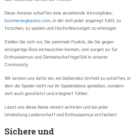
Diese Anreize schaffen eine anziehende Atmosphäre,
boomerangkazino.com
, in der sich jeder angeregt fühlt, zu
forschen, zu spielen und Höchstleistungen zu erbringen.
Stellen Sie sich vor, Sie sammeln Punkte, die Sie gegen
einzigartige Boni eintauschen können, und sorgen so für
Enthusiasmus und Gemeinschaftsgefühl in unserer
Community.
Wir setzen uns dafür ein, ein blühendes Umfeld zu schaffen, in
dem die Spieler nicht nur ihr Spielerlebnis genießen, sondern
sich auch geschätzt und integriert fühlen.
Lasst uns diese Reise vereint antreten und bei jeder
Umdrehung Leidenschaft und Enthusiasmus entfachen!
Sichere und