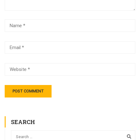
SEARCH