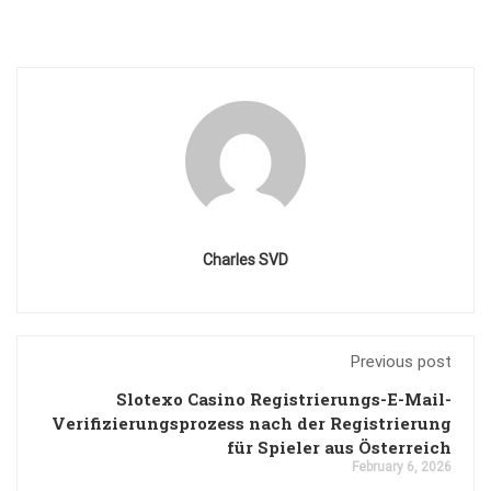
Charles SVD
Previous post
Slotexo Casino Registrierungs-E-Mail-
Verifizierungsprozess nach der Registrierung
für Spieler aus Österreich
February 6, 2026