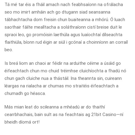
Tá mé tar éis a fháil amach nach feabhsaíonn na ofrálacha
seo mo imirt amháin ach go dtugann siad seansanna
tábhachtacha dom freisin chun buaiteanna a mhórú. Ó luach
saothair fáilte mealltacha a soláthraíonn cistí breise duit le
spraoi leo, go promóisin laethúla agus luaíochtaí dílseachta
flaithiúla, bíonn rud éigin ar siúl i gcónaí a choinníonn an corraíl
beo.
Is breá liom an chaoi ar féidir na arduithe céime a úsáid go
éifeachtach chun mo chuid tréimhse cluichíochta a fhadú nó
chun gach cluiche nua a thástáil. Ina theannta sin, cuireann
léargas na rialacha ar chumas mo straitéis éifeachtach a
chumadh go héasca.
Más mian leat do scileanna a mhéadú ar do thaithí
cearrbhachais, bain sult as na feachtais ag 21bit Casino—ní
bheidh díomá ort!