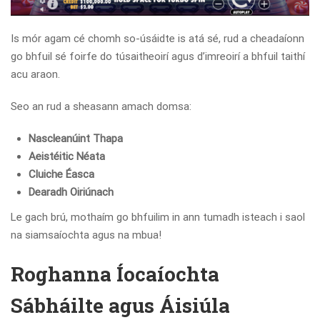
Is mór agam cé chomh so-úsáidte is atá sé, rud a cheadaíonn
go bhfuil sé foirfe do túsaitheoirí agus d’imreoirí a bhfuil taithí
acu araon.
Seo an rud a sheasann amach domsa:
Nascleanúint Thapa
Aeistéitic Néata
Cluiche Éasca
Dearadh Oiriúnach
Le gach brú, mothaím go bhfuilim in ann tumadh isteach i saol
na siamsaíochta agus na mbua!
Roghanna Íocaíochta
Sábháilte agus Áisiúla