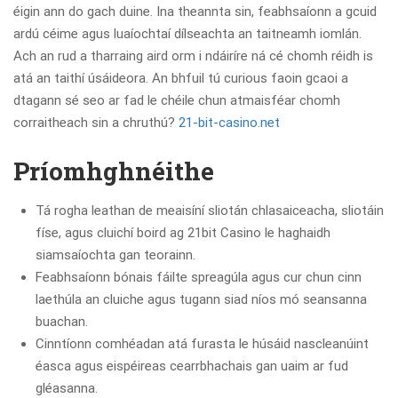
éigin ann do gach duine. Ina theannta sin, feabhsaíonn a gcuid
ardú céime agus luaíochtaí dílseachta an taitneamh iomlán.
Ach an rud a tharraing aird orm i ndáiríre ná cé chomh réidh is
atá an taithí úsáideora. An bhfuil tú curious faoin gcaoi a
dtagann sé seo ar fad le chéile chun atmaisféar chomh
corraitheach sin a chruthú?
21-bit-casino.net
Príomhghnéithe
Tá rogha leathan de meaisíní sliotán chlasaiceacha, sliotáin
físe, agus cluichí boird ag 21bit Casino le haghaidh
siamsaíochta gan teorainn.
Feabhsaíonn bónais fáilte spreagúla agus cur chun cinn
laethúla an cluiche agus tugann siad níos mó seansanna
buachan.
Cinntíonn comhéadan atá furasta le húsáid nascleanúint
éasca agus eispéireas cearrbhachais gan uaim ar fud
gléasanna.