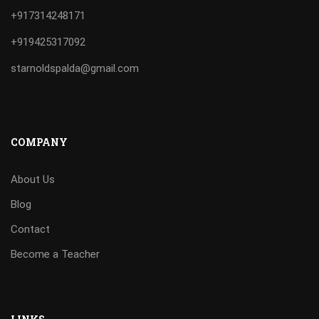
+917314248171
+919425317092
starnoldspalda@gmail.com
COMPANY
About Us
Blog
Contact
Become a Teacher