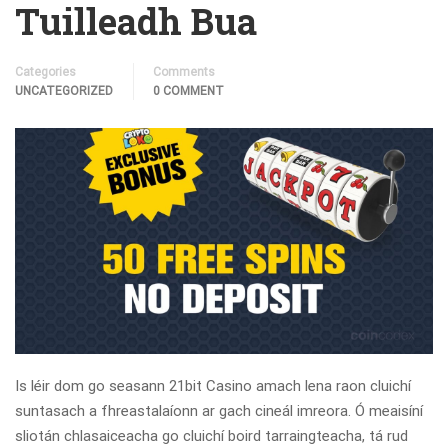
Tuilleadh Bua
Categories
Comments
UNCATEGORIZED
0 COMMENT
Is léir dom go seasann 21bit Casino amach lena raon cluichí
suntasach a fhreastalaíonn ar gach cineál imreora. Ó meaisíní
sliotán chlasaiceacha go cluichí boird tarraingteacha, tá rud