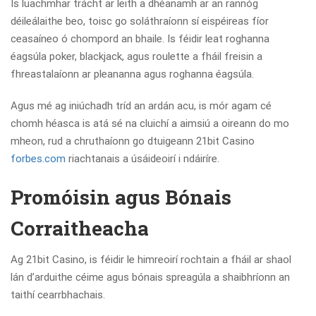
Is luachmhar trácht ar leith a dhéanamh ar an rannóg
déileálaithe beo, toisc go soláthraíonn sí eispéireas fíor
ceasaíneo ó chompord an bhaile. Is féidir leat roghanna
éagsúla poker, blackjack, agus roulette a fháil freisin a
fhreastalaíonn ar pleananna agus roghanna éagsúla.
Agus mé ag iniúchadh tríd an ardán acu, is mór agam cé
chomh héasca is atá sé na cluichí a aimsiú a oireann do mo
mheon, rud a chruthaíonn go dtuigeann 21bit Casino
forbes.com
riachtanais a úsáideoirí i ndáiríre.
Promóisin agus Bónais
Corraitheacha
Ag 21bit Casino, is féidir le himreoirí rochtain a fháil ar shaol
lán d’arduithe céime agus bónais spreagúla a shaibhríonn an
taithí cearrbhachais.