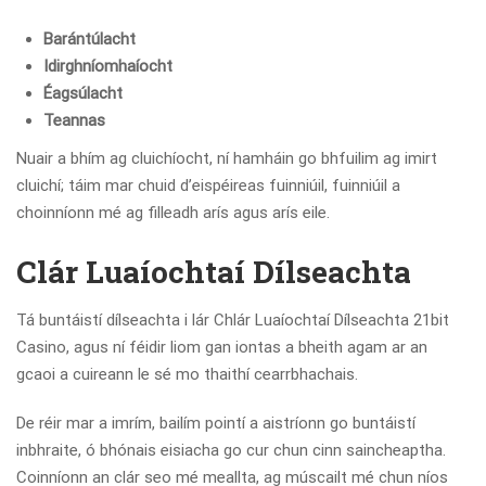
Barántúlacht
Idirghníomhaíocht
Éagsúlacht
Teannas
Nuair a bhím ag cluichíocht, ní hamháin go bhfuilim ag imirt
cluichí; táim mar chuid d’eispéireas fuinniúil, fuinniúil a
choinníonn mé ag filleadh arís agus arís eile.
Clár Luaíochtaí Dílseachta
Tá buntáistí dílseachta i lár Chlár Luaíochtaí Dílseachta 21bit
Casino, agus ní féidir liom gan iontas a bheith agam ar an
gcaoi a cuireann le sé mo thaithí cearrbhachais.
De réir mar a imrím, bailím pointí a aistríonn go buntáistí
inbhraite, ó bhónais eisiacha go cur chun cinn saincheaptha.
Coinníonn an clár seo mé meallta, ag múscailt mé chun níos