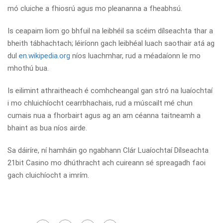
mó cluiche a fhiosrú agus mo pleananna a fheabhsú.
Is ceapaim liom go bhfuil na leibhéil sa scéim dílseachta thar a
bheith tábhachtach; léiríonn gach leibhéal luach saothair atá ag
dul
en.wikipedia.org
níos luachmhar, rud a méadaíonn le mo
mhothú bua.
Is eilimint athraitheach é comhcheangal gan stró na luaíochtaí
i mo chluichíocht cearrbhachais, rud a múscailt mé chun
cumais nua a fhorbairt agus ag an am céanna taitneamh a
bhaint as bua níos airde.
Sa dáiríre, ní hamháin go ngabhann Clár Luaíochtaí Dílseachta
21bit Casino mo dhúthracht ach cuireann sé spreagadh faoi
gach cluichíocht a imrím.