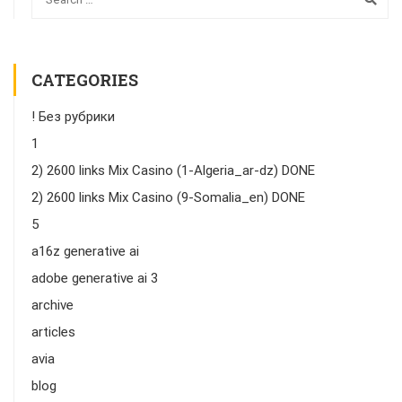
CATEGORIES
! Без рубрики
1
2) 2600 links Mix Casino (1-Algeria_ar-dz) DONE
2) 2600 links Mix Casino (9-Somalia_en) DONE
5
a16z generative ai
adobe generative ai 3
archive
articles
avia
blog