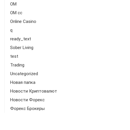
OM
OM cc
Online Casino
q
ready_text
Sober Living
test
Trading
Uncategorized
Новая папка
Новости Криптовалют
Новости Форекс
Форекс Брокеры