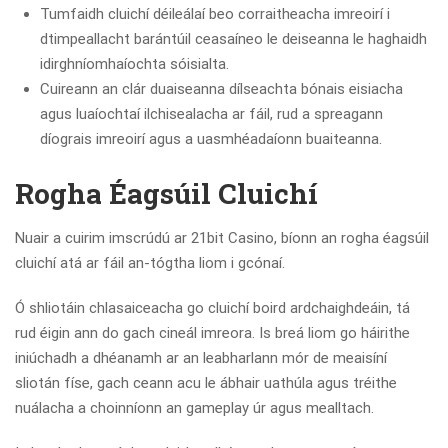
Tumfaidh cluichí déileálaí beo corraitheacha imreoirí i
dtimpeallacht barántúil ceasaíneo le deiseanna le haghaidh
idirghníomhaíochta sóisialta.
Cuireann an clár duaiseanna dílseachta bónais eisiacha
agus luaíochtaí ilchisealacha ar fáil, rud a spreagann
díograis imreoirí agus a uasmhéadaíonn buaiteanna.
Rogha Éagsúil Cluichí
Nuair a cuirim imscrúdú ar 21bit Casino, bíonn an rogha éagsúil
cluichí atá ar fáil an-tógtha liom i gcónaí.
Ó shliotáin chlasaiceacha go cluichí boird ardchaighdeáin, tá
rud éigin ann do gach cineál imreora. Is breá liom go háirithe
iniúchadh a dhéanamh ar an leabharlann mór de meaisíní
sliotán físe, gach ceann acu le ábhair uathúla agus tréithe
nuálacha a choinníonn an gameplay úr agus mealltach.