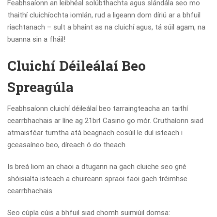
Feabhsaíonn an leibhéal solúbthachta agus slándála seo mo
thaithí cluichíochta iomlán, rud a ligeann dom díriú ar a bhfuil
riachtanach – sult a bhaint as na cluichí agus, tá súil agam, na
buanna sin a fháil!
Cluichí Déileálaí Beo
Spreagúla
Feabhsaíonn cluichí déileálaí beo tarraingteacha an taithí
cearrbhachais ar líne ag 21bit Casino go mór. Cruthaíonn siad
atmaisféar tumtha atá beagnach cosúil le dul isteach i
gceasaíneo beo, díreach ó do theach.
Is breá liom an chaoi a dtugann na gach cluiche seo gné
shóisialta isteach a chuireann spraoi faoi gach tréimhse
cearrbhachais.
Seo cúpla cúis a bhfuil siad chomh suimiúil domsa: