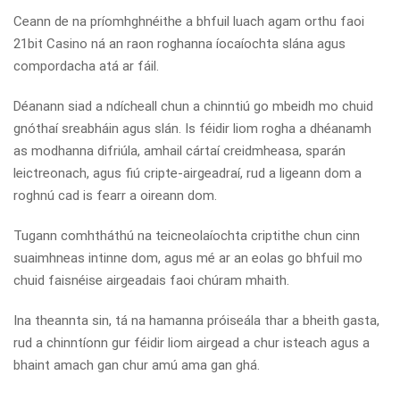
Ceann de na príomhghnéithe a bhfuil luach agam orthu faoi
21bit Casino ná an raon roghanna íocaíochta slána agus
compordacha atá ar fáil.
Déanann siad a ndícheall chun a chinntiú go mbeidh mo chuid
gnóthaí sreabháin agus slán. Is féidir liom rogha a dhéanamh
as modhanna difriúla, amhail cártaí creidmheasa, sparán
leictreonach, agus fiú cripte-airgeadraí, rud a ligeann dom a
roghnú cad is fearr a oireann dom.
Tugann comhtháthú na teicneolaíochta criptithe chun cinn
suaimhneas intinne dom, agus mé ar an eolas go bhfuil mo
chuid faisnéise airgeadais faoi chúram mhaith.
Ina theannta sin, tá na hamanna próiseála thar a bheith gasta,
rud a chinntíonn gur féidir liom airgead a chur isteach agus a
bhaint amach gan chur amú ama gan ghá.