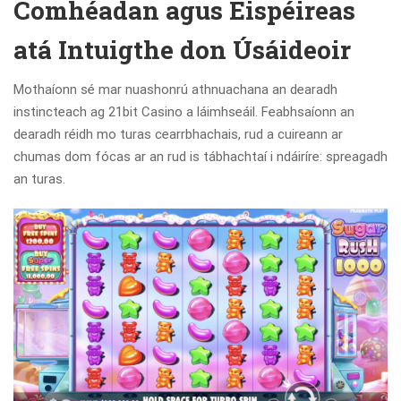
Comhéadan agus Eispéireas
atá Intuigthe don Úsáideoir
Mothaíonn sé mar nuashonrú athnuachana an dearadh
instincteach ag 21bit Casino a láimhseáil. Feabhsaíonn an
dearadh réidh mo turas cearrbhachais, rud a cuireann ar
chumas dom fócas ar an rud is tábhachtaí i ndáiríre: spreagadh
an turas.