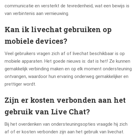
communicatie en versterkt de tevredenheid, wat een bewijs is
van verbintenis aan vernieuwing.
Kan ik livechat gebruiken op
mobiele devices?
Veel gebruikers vragen zich af of livechat beschikbaar is op
mobiele apparaten. Het goede nieuws is: dat is het! Ze kunnen
gemakkelijk verbinding maken en op elk moment ondersteuning
ontvangen, waardoor hun ervaring onderweg gemakkelijker en
prettiger wordt.
Zijn er kosten verbonden aan het
gebruik van Live Chat?
Bij het overdenken van ondersteuningsopties vraagde hij zich
af of er kosten verbonden zijn aan het gebruik van livechat.