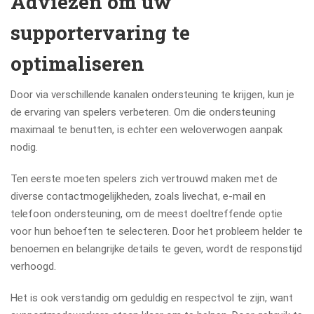
Adviezen om uw
supportervaring te
optimaliseren
Door via verschillende kanalen ondersteuning te krijgen, kun je
de ervaring van spelers verbeteren. Om die ondersteuning
maximaal te benutten, is echter een weloverwogen aanpak
nodig.
Ten eerste moeten spelers zich vertrouwd maken met de
diverse contactmogelijkheden, zoals livechat, e-mail en
telefoon ondersteuning, om de meest doeltreffende optie
voor hun behoeften te selecteren. Door het probleem helder te
benoemen en belangrijke details te geven, wordt de responstijd
verhoogd.
Het is ook verstandig om geduldig en respectvol te zijn, want