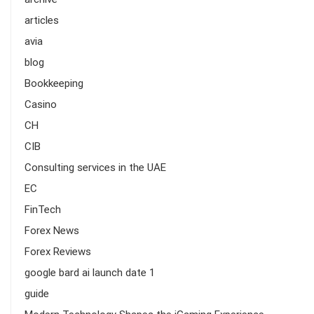
articles
avia
blog
Bookkeeping
Casino
CH
CIB
Consulting services in the UAE
EC
FinTech
Forex News
Forex Reviews
google bard ai launch date 1
guide