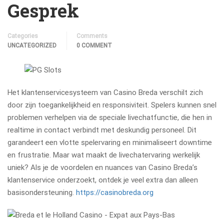
Gesprek
Categories
Comments
UNCATEGORIZED
0 COMMENT
Het klantenservicesysteem van Casino Breda verschilt zich
door zijn toegankelijkheid en responsiviteit. Spelers kunnen snel
problemen verhelpen via de speciale livechatfunctie, die hen in
realtime in contact verbindt met deskundig personeel. Dit
garandeert een vlotte spelervaring en minimaliseert downtime
en frustratie. Maar wat maakt de livechatervaring werkelijk
uniek? Als je de voordelen en nuances van Casino Breda’s
klantenservice onderzoekt, ontdek je veel extra dan alleen
basisondersteuning.
https://casinobreda.org