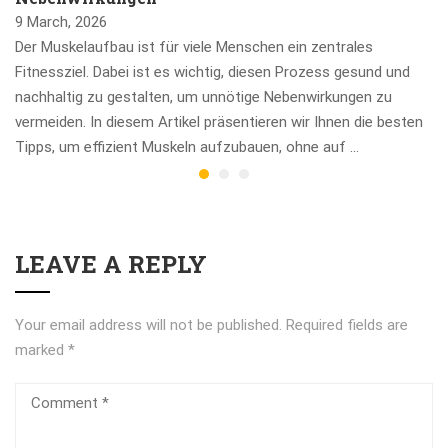
9 March, 2026
Der Muskelaufbau ist für viele Menschen ein zentrales
Fitnessziel. Dabei ist es wichtig, diesen Prozess gesund und
nachhaltig zu gestalten, um unnötige Nebenwirkungen zu
vermeiden. In diesem Artikel präsentieren wir Ihnen die besten
Tipps, um effizient Muskeln aufzubauen, ohne auf …
LEAVE A REPLY
Your email address will not be published.
Required fields are
marked
*