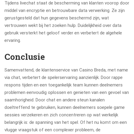
Tijdens livechat staat de bescherming van klanten voorop door
middel van encryptie en betrouwbare data verwerking. Ze zijn
gerustgesteld dat hun gegevens beschermd zijn, wat
vertrouwen wekt bij het zoeken hulp. Duidelijkheid over data
gebruik versterkt het geloof verder en verbetert de algehele
ervaring.
Conclusie
Samenvattend, de klantenservice van Casino Breda, met name
via chat, verbetert de spelerservaring aanzienlijk. Door rappe
respons tijden en een toegankelijk team kunnen deelnemers
problemen eenvoudig oplossen en genieten van een gevoel van
saamhorigheid. Door chat en andere steun kanalen
doeltreffend te gebruiken, kunnen deelnemers soepele game
sessies verzekeren en zich concentreren op wat werkelijk
belangrijk is: de spanning van het spel. Of het nu komt om een
vlugge vraagstuk of een complexer probleem, de