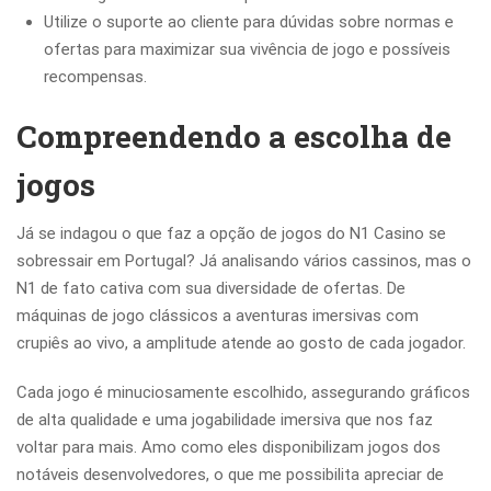
Utilize o suporte ao cliente para dúvidas sobre normas e
ofertas para maximizar sua vivência de jogo e possíveis
recompensas.
Compreendendo a escolha de
jogos
Já se indagou o que faz a opção de jogos do N1 Casino se
sobressair em Portugal? Já analisando vários cassinos, mas o
N1 de fato cativa com sua diversidade de ofertas. De
máquinas de jogo clássicos a aventuras imersivas com
crupiês ao vivo, a amplitude atende ao gosto de cada jogador.
Cada jogo é minuciosamente escolhido, assegurando gráficos
de alta qualidade e uma jogabilidade imersiva que nos faz
voltar para mais. Amo como eles disponibilizam jogos dos
notáveis desenvolvedores, o que me possibilita apreciar de