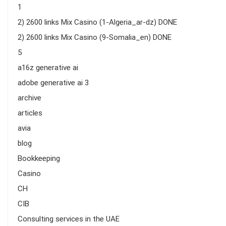
1
2) 2600 links Mix Casino (1-Algeria_ar-dz) DONE
2) 2600 links Mix Casino (9-Somalia_en) DONE
5
a16z generative ai
adobe generative ai 3
archive
articles
avia
blog
Bookkeeping
Casino
CH
CIB
Consulting services in the UAE