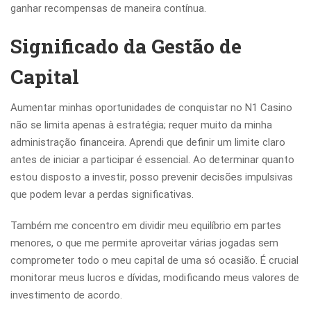
ganhar recompensas de maneira contínua.
Significado da Gestão de
Capital
Aumentar minhas oportunidades de conquistar no N1 Casino
não se limita apenas à estratégia; requer muito da minha
administração financeira. Aprendi que definir um limite claro
antes de iniciar a participar é essencial. Ao determinar quanto
estou disposto a investir, posso prevenir decisões impulsivas
que podem levar a perdas significativas.
Também me concentro em dividir meu equilíbrio em partes
menores, o que me permite aproveitar várias jogadas sem
comprometer todo o meu capital de uma só ocasião. É crucial
monitorar meus lucros e dívidas, modificando meus valores de
investimento de acordo.