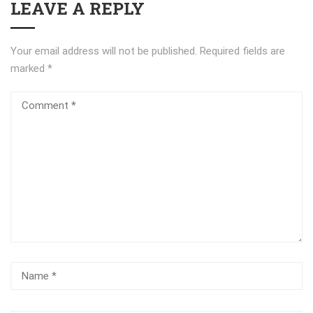
LEAVE A REPLY
Your email address will not be published.
Required fields are
marked
*