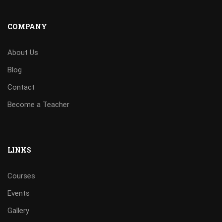
COMPANY
About Us
Blog
Contact
Become a Teacher
LINKS
Courses
Events
Gallery