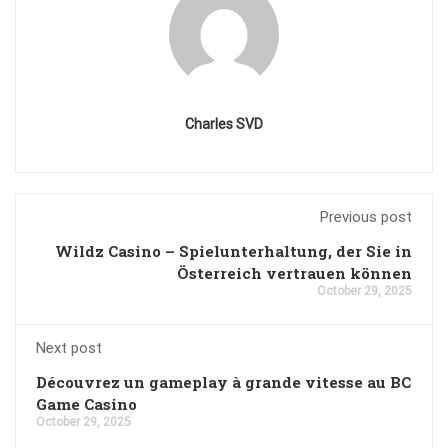
Charles SVD
Previous post
Wildz Casino – Spielunterhaltung, der Sie in
Österreich vertrauen können
October 29, 2025
Next post
Découvrez un gameplay à grande vitesse au BC
Game Casino
October 29, 2025