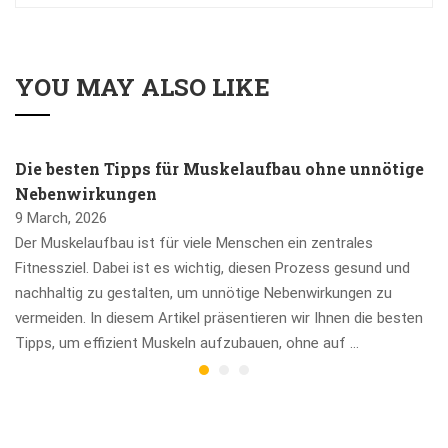
YOU MAY ALSO LIKE
Die besten Tipps für Muskelaufbau ohne unnötige
Nebenwirkungen
9 March, 2026
Der Muskelaufbau ist für viele Menschen ein zentrales
Fitnessziel. Dabei ist es wichtig, diesen Prozess gesund und
nachhaltig zu gestalten, um unnötige Nebenwirkungen zu
vermeiden. In diesem Artikel präsentieren wir Ihnen die besten
Tipps, um effizient Muskeln aufzubauen, ohne auf …