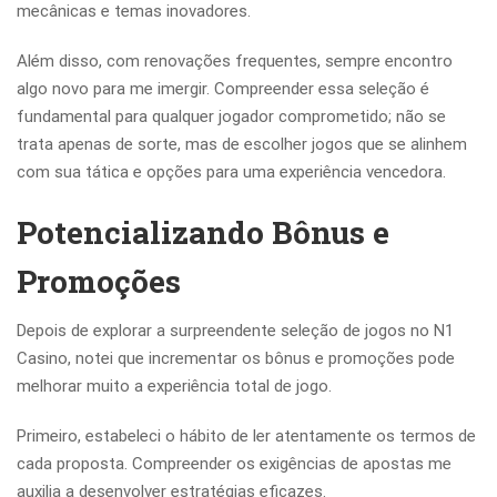
mecânicas e temas inovadores.
Além disso, com renovações frequentes, sempre encontro
algo novo para me imergir. Compreender essa seleção é
fundamental para qualquer jogador comprometido; não se
trata apenas de sorte, mas de escolher jogos que se alinhem
com sua tática e opções para uma experiência vencedora.
Potencializando Bônus e
Promoções
Depois de explorar a surpreendente seleção de jogos no N1
Casino, notei que incrementar os bônus e promoções pode
melhorar muito a experiência total de jogo.
Primeiro, estabeleci o hábito de ler atentamente os termos de
cada proposta. Compreender os exigências de apostas me
auxilia a desenvolver estratégias eficazes.