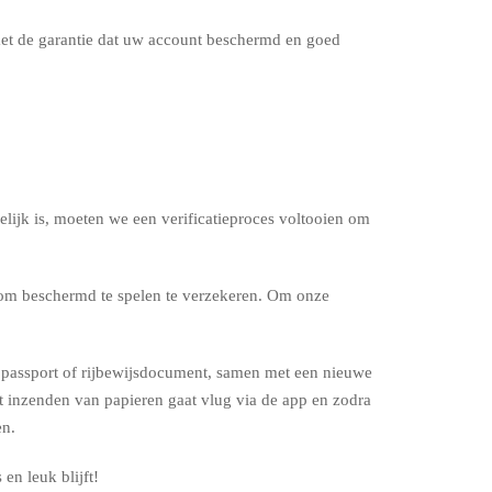
et de garantie dat uw account beschermd en goed
ijk is, moeten we een verificatieproces voltooien om
e om beschermd te spelen te verzekeren. Om onze
n passport of rijbewijsdocument, samen met een nieuwe
et inzenden van papieren gaat vlug via de app en zodra
en.
en leuk blijft!