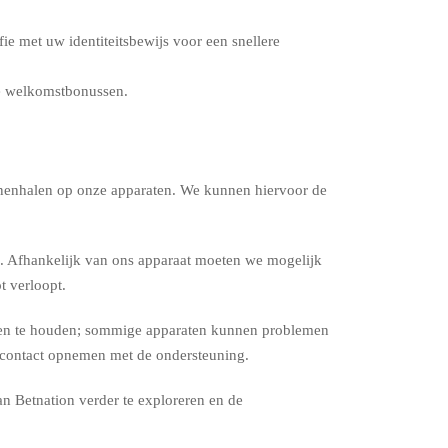
e met uw identiteitsbewijs voor een snellere
ele welkomstbonussen.
nnenhalen op onze apparaten. We kunnen hiervoor de
. Afhankelijk van ons apparaat moeten we mogelijk
t verloopt.
aten te houden; sommige apparaten kunnen problemen
 contact opnemen met de ondersteuning.
 Betnation verder te exploreren en de