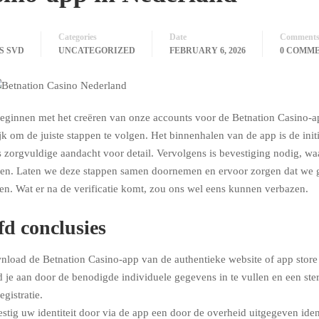
Categories
Date
Comment
S SVD
UNCATEGORIZED
FEBRUARY 6, 2026
0 COMM
ginnen met het creëren van onze accounts voor de Betnation Casino-a
jk om de juiste stappen te volgen. Het binnenhalen van de app is de ini
 zorgvuldige aandacht voor detail. Vervolgens is bevestiging nodig, w
en. Laten we deze stappen samen doornemen en ervoor zorgen dat we gee
en. Wat er na de verificatie komt, zou ons wel eens kunnen verbazen.
d conclusies
load de Betnation Casino-app van de authentieke website of app store en
 je aan door de benodigde individuele gegevens in te vullen en een st
egistratie.
stig uw identiteit door via de app een door de overheid uitgegeven ident