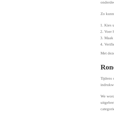
onderdee
Zo kunne
Kies 
Voer h
Maak 
Verifi
Met deze
Rond
Tijdens 
indrukw
We word
uitgebre
categori