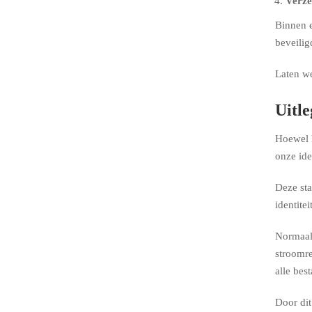
Verze
Binnen e
beveiligd
Laten we
Uitle
Hoewel h
onze ide
Deze sta
identite
Normaal 
stroomre
alle bes
Door dit