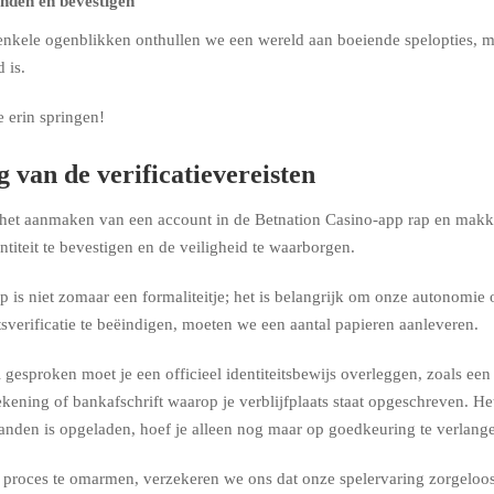
nden en bevestigen
nkele ogenblikken onthullen we een wereld aan boeiende spelopties, m
 is.
 erin springen!
g van de verificatievereisten
et aanmaken van een account in de Betnation Casino-app rap en makkel
ntiteit te bevestigen en de veiligheid te waarborgen.
p is niet zomaar een formaliteitje; het is belangrijk om onze autonomi
itsverificatie te beëindigen, moeten we een aantal papieren aanleveren.
gesproken moet je een officieel identiteitsbewijs overleggen, zoals ee
kening of bankafschrift waarop je verblijfplaats staat opgeschreven. H
tanden is opgeladen, hoef je alleen nog maar op goedkeuring te verlang
 proces te omarmen, verzekeren we ons dat onze spelervaring zorgeloos 