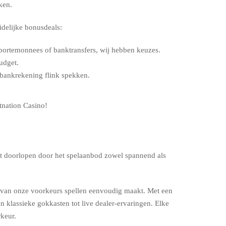
ken.
delijke bonusdeals:
 portemonnees of banktransfers, wij hebben keuzes.
udget.
 bankrekening flink spekken.
tnation Casino!
t doorlopen door het spelaanbod zowel spannend als
 van onze voorkeurs spellen eenvoudig maakt. Met een
n klassieke gokkasten tot live dealer-ervaringen. Elke
keur.