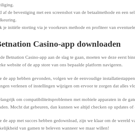
iliging.
 af de bevestiging met een screenshot van de betaalmethode en een selfi
keuring.
 je initiële storting via je voorkeurs methode en profiteer van eventu
etnation Casino-app downloaden
e Betnation Casino-app aan de slag te gaan, moeten we deze eerst bi
eke website of de app store van ons bepaalde platform navigeren.
 de app hebben gevonden, volgen we de eenvoudige installatiestappen
ngen verlenen of instellingen wijzigen om ervoor te zorgen dat alles vlo
elangrijk om compatibiliteitsproblemen met mobiele apparaten in de g
den. Mocht dat gebeuren, dan kunnen we altijd checken op updates of
 de app met succes hebben gedownload, zijn we klaar om de wereld van
kelijkheid van gamen te beleven wanneer we maar willen!