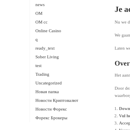
news
Je 
OM
OM cc
Nu we de
Online Casino
We gaan 
q
ready_text
Laten w
Sober Living
Overz
test
Trading
Het aanm
Uncategorized
Door dez
Новая папка
waarbor
Новости Криптовалют
Downl
Новости Форекс
Vul he
Форекс Брокеры
Accep