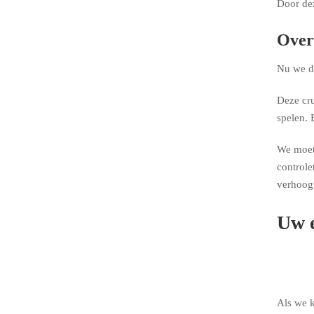
Door dez
Overz
Nu we de
Deze cru
spelen. 
We moete
controle
verhoogt
Uw e
Als we k