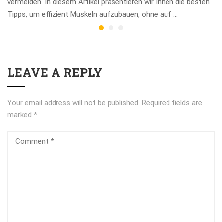
vermeiden. In diesem Artikel präsentieren wir Ihnen die besten
Tipps, um effizient Muskeln aufzubauen, ohne auf …
LEAVE A REPLY
Your email address will not be published.
Required fields are
marked
*