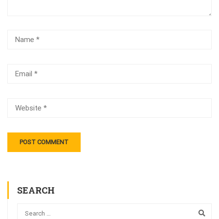
SEARCH