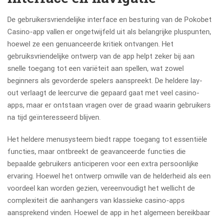
De gebruikersvriendelijke interface en besturing van de Pokobet
Casino-app vallen er ongetwijfeld uit als belangrijke pluspunten,
hoewel ze een genuanceerde kritiek ontvangen. Het
gebruiksvriendelijke ontwerp van de app helpt zeker bij aan
snelle toegang tot een variëteit aan spellen, wat zowel
beginners als gevorderde spelers aanspreekt. De heldere lay-
out verlaagt de leercurve die gepaard gaat met veel casino-
apps, maar er ontstaan vragen over de graad waarin gebruikers
na tijd geïnteresseerd blijven.
Het heldere menusysteem biedt rappe toegang tot essentiële
functies, maar ontbreekt de geavanceerde functies die
bepaalde gebruikers anticiperen voor een extra persoonlijke
ervaring. Hoewel het ontwerp omwille van de helderheid als een
voordeel kan worden gezien, vereenvoudigt het wellicht de
complexiteit die aanhangers van klassieke casino-apps
aansprekend vinden. Hoewel de app in het algemeen bereikbaar