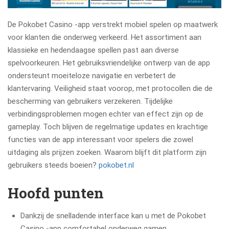
De Pokobet Casino -app verstrekt mobiel spelen op maatwerk
voor klanten die onderweg verkeerd. Het assortiment aan
klassieke en hedendaagse spellen past aan diverse
spelvoorkeuren. Het gebruiksvriendelijke ontwerp van de app
ondersteunt moeiteloze navigatie en verbetert de
klantervaring. Veiligheid staat voorop, met protocollen die de
bescherming van gebruikers verzekeren. Tijdelijke
verbindingsproblemen mogen echter van effect zijn op de
gameplay. Toch blijven de regelmatige updates en krachtige
functies van de app interessant voor spelers die zowel
uitdaging als prijzen zoeken. Waarom blijft dit platform zijn
gebruikers steeds boeien?
pokobet.nl
Hoofd punten
Dankzij de snelladende interface kan u met de Pokobet
Casino -app comfortabel onderweg gamen.