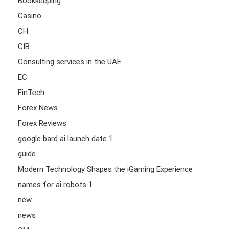
Bookkeeping
Casino
CH
CIB
Consulting services in the UAE
EC
FinTech
Forex News
Forex Reviews
google bard ai launch date 1
guide
Modern Technology Shapes the iGaming Experience
names for ai robots 1
new
news