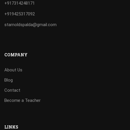
+917314248171
+919425317092
starnoldspalda@gmail.com
COMPANY
About Us
Blog
Contact
Become a Teacher
LINKS