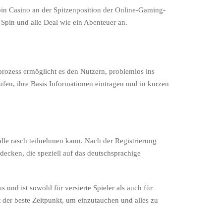
in Casino an der Spitzenposition der Online-Gaming-
 Spin und alle Deal wie ein Abenteuer an.
sprozess ermöglicht es den Nutzern, problemlos ins
fen, ihre Basis Informationen eintragen und in kurzen
 alle rasch teilnehmen kann. Nach der Registrierung
decken, die speziell auf das deutschsprachige
 und ist sowohl für versierte Spieler als auch für
 der beste Zeitpunkt, um einzutauchen und alles zu