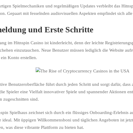
rtigen Spielmechaniken und regelmäßigen Updates verbleibt das Hitnsp
on. Gepaart mit fesselnden audiovisuellen Aspekten empfindet sich alle
ldung und Erste Schritte
ng im Hitnspin Casino ist kinderleicht, denn der leichte Registrierung
chehen einzutauchen. Neue Benutzer müssen lediglich die Website aufru
ein Konto erstellen.
itive Benutzeroberfläche führt durch jeden Schritt und sorgt dafür, dass
ie Spieler eine Vielfalt innovativer Spiele und spannender Aktionen ent
 zugeschnitten sind.
spin Spielhaus zeichnet sich durch ein flüssiges Onboarding-Erlebnis aus
 ideal. Mit üppigen Willkommensboni und täglichen Angeboten ist jetzt
n, was diese vibrante Plattform zu bieten hat.