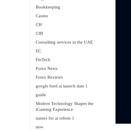
Bookkeeping
Casino
CH
CIB
Consulting services in the UAE
EC
FinTech
Forex News
Forex Reviews
google bard ai launch date 1
guide
Modern Technology Shapes the
iGaming Experience
names for ai robots 1
new