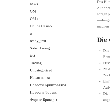
Das Hitn
news
Aktionen
OM
sorgen j
OM cc
umfangre
Online Casino
machen 
q
Die 
ready_text
Sober Living
Das 
test
Benu
Fris
Trading
Zu d
Uncategorized
Zock
Новая папка
Einf
Новости Криптовалют
Aufw
Новости Форекс
Die 
ange
Форекс Брокеры