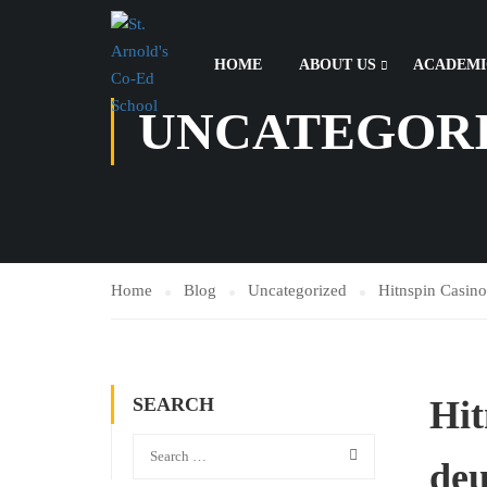
HOME
ABOUT US
ACADEMI
UNCATEGOR
Home
Blog
Uncategorized
Hitnspin Casino
SEARCH
Hit
deu