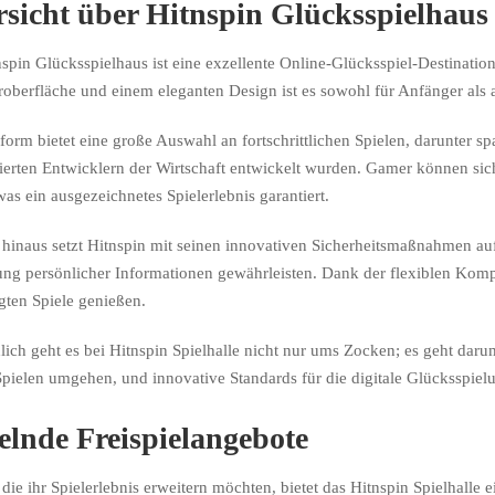
sicht über Hitnspin Glücksspielhaus
spin Glücksspielhaus ist eine exzellente Online-Glücksspiel-Destination
oberfläche und einem eleganten Design ist es sowohl für Anfänger als a
tform bietet eine große Auswahl an fortschrittlichen Spielen, darunter 
rten Entwicklern der Wirtschaft entwickelt wurden. Gamer können sic
was ein ausgezeichnetes Spielerlebnis garantiert.
hinaus setzt Hitnspin mit seinen innovativen Sicherheitsmaßnahmen au
g persönlicher Informationen gewährleisten. Dank der flexiblen Kompat
ten Spiele genießen.
lich geht es bei Hitnspin Spielhalle nicht nur ums Zocken; es geht daru
pielen umgehen, und innovative Standards für die digitale Glücksspie
elnde Freispielangebote
, die ihr Spielerlebnis erweitern möchten, bietet das Hitnspin Spielhalle 