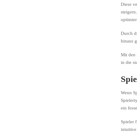
Diese ve
steigern
optimier
Durch di
hinaus g
Mit den 
in die s
Spie
Wenn Spi
Spielert
ein fess
Spieler 
intuitiv