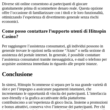
Diverse siti online consentono ai partecipanti di giocare
gratuitamente prima di scommettere denaro reale. Questa opzione
offre l’occasione di familiarizzare con i titoli e le loro funzionalità,
ottimizzando l’esperienza di divertimento generale senza rischi
economici.
Come posso contattare l’supporto utenti di Hitnspin
Casino?
Per raggiungere l’assistenza consumatori, gli individui possono in
generale trovare le opzioni nella sezione “Aiuto” o nella sezione di
assistenza del portale internet. In generale, è possibile contattare
l’assistenza consumatori tramite messaggistica, e-mail o telefono per
acquisire assistenza immediata in riguardo alle proprie istanze.
Conclusione
In sintesi, Hitnspin Scommesse si separa per la sua grande varietà di
slot e per l’impegno a assicurare pagamenti istantanei, che
incrementano le opportunità di vincita dei partecipanti. L’interfaccia
user-friendly e la grafica accattivante della piattaforma
contribuiscono a un’esperienza di gioco liscia. Insieme a promozioni
e bonus attrattivi, conserva vivo l’interesse dei partecipanti. Per chi