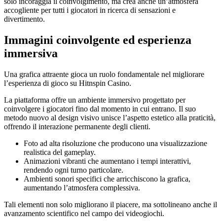
solo incoraggia il coinvolgimento, ma crea anche un’atmosfera
accogliente per tutti i giocatori in ricerca di sensazioni e
divertimento.
Immagini coinvolgente ed esperienza
immersiva
Una grafica attraente gioca un ruolo fondamentale nel migliorare
l’esperienza di gioco su Hitnspin Casino.
La piattaforma offre un ambiente immersivo progettato per
coinvolgere i giocatori fino dal momento in cui entrano. Il suo
metodo nuovo al design visivo unisce l’aspetto estetico alla praticità,
offrendo il interazione permanente degli clienti.
Foto ad alta risoluzione che producono una visualizzazione
realistica del gameplay.
Animazioni vibranti che aumentano i tempi interattivi,
rendendo ogni turno particolare.
Ambienti sonori specifici che arricchiscono la grafica,
aumentando l’atmosfera complessiva.
Tali elementi non solo migliorano il piacere, ma sottolineano anche il
avanzamento scientifico nel campo dei videogiochi.