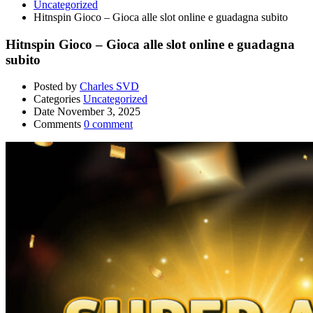
Uncategorized
Hitnspin Gioco – Gioca alle slot online e guadagna subito
Hitnspin Gioco – Gioca alle slot online e guadagna
subito
Posted by
Charles SVD
Categories
Uncategorized
Date
November 3, 2025
Comments
0 comment