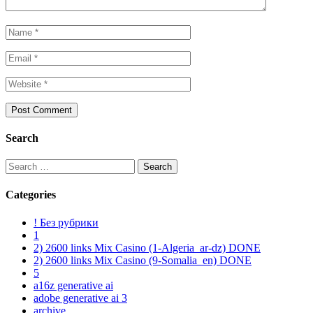
Search
Search
for:
Categories
! Без рубрики
1
2) 2600 links Mix Casino (1-Algeria_ar-dz) DONE
2) 2600 links Mix Casino (9-Somalia_en) DONE
5
a16z generative ai
adobe generative ai 3
archive