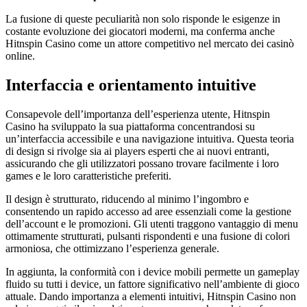
La fusione di queste peculiarità non solo risponde le esigenze in
costante evoluzione dei giocatori moderni, ma conferma anche
Hitnspin Casino come un attore competitivo nel mercato dei casinò
online.
Interfaccia e orientamento intuitive
Consapevole dell’importanza dell’esperienza utente, Hitnspin
Casino ha sviluppato la sua piattaforma concentrandosi su
un’interfaccia accessibile e una navigazione intuitiva. Questa teoria
di design si rivolge sia ai players esperti che ai nuovi entranti,
assicurando che gli utilizzatori possano trovare facilmente i loro
games e le loro caratteristiche preferiti.
Il design è strutturato, riducendo al minimo l’ingombro e
consentendo un rapido accesso ad aree essenziali come la gestione
dell’account e le promozioni. Gli utenti traggono vantaggio di menu
ottimamente strutturati, pulsanti rispondenti e una fusione di colori
armoniosa, che ottimizzano l’esperienza generale.
In aggiunta, la conformità con i device mobili permette un gameplay
fluido su tutti i device, un fattore significativo nell’ambiente di gioco
attuale. Dando importanza a elementi intuitivi, Hitnspin Casino non