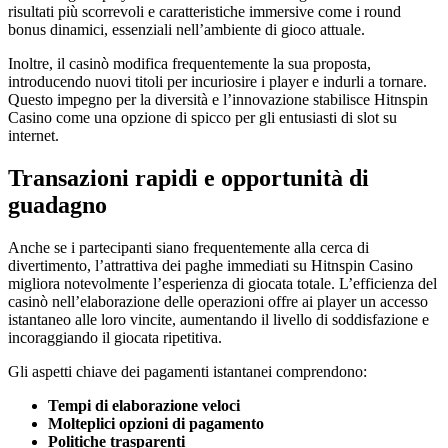
risultati più scorrevoli e caratteristiche immersive come i round
bonus dinamici, essenziali nell’ambiente di gioco attuale.
Inoltre, il casinò modifica frequentemente la sua proposta,
introducendo nuovi titoli per incuriosire i player e indurli a tornare.
Questo impegno per la diversità e l’innovazione stabilisce Hitnspin
Casino come una opzione di spicco per gli entusiasti di slot su
internet.
Transazioni rapidi e opportunità di
guadagno
Anche se i partecipanti siano frequentemente alla cerca di
divertimento, l’attrattiva dei paghe immediati su Hitnspin Casino
migliora notevolmente l’esperienza di giocata totale. L’efficienza del
casinò nell’elaborazione delle operazioni offre ai player un accesso
istantaneo alle loro vincite, aumentando il livello di soddisfazione e
incoraggiando il giocata ripetitiva.
Gli aspetti chiave dei pagamenti istantanei comprendono:
Tempi di elaborazione veloci
Molteplici opzioni di pagamento
Politiche trasparenti