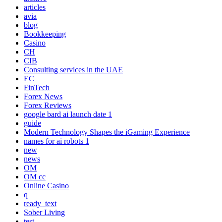
articles
avia
blog
Bookkeeping
Casino
CH
CIB
Consulting services in the UAE
EC
FinTech
Forex News
Forex Reviews
google bard ai launch date 1
guide
Modern Technology Shapes the iGaming Experience
names for ai robots 1
new
news
OM
OM cc
Online Casino
q
ready_text
Sober Living
test