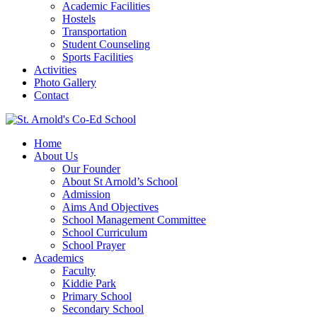
Academic Facilities
Hostels
Transportation
Student Counseling
Sports Facilities
Activities
Photo Gallery
Contact
Home
About Us
Our Founder
About St Arnold’s School
Admission
Aims And Objectives
School Management Committee
School Curriculum
School Prayer
Academics
Faculty
Kiddie Park
Primary School
Secondary School