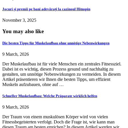
Jocuri și premii pe bani adevărați la cazinoul Hitnspin
November 3, 2025
You may also like
Die besten Tipps für Muskelaufbau ohne unnötige Nebenwirkungen
9 March, 2026
Der Muskelaufbau ist für viele Menschen ein zentrales Fitnessziel.
Dabei ist es wichtig, diesen Prozess gesund und nachhaltig zu
gestalten, um unnötige Nebenwirkungen zu vermeiden. In diesem
Artikel präsentieren wir Ihnen die besten Tipps, um effizient
Muskeln aufzubauen, ohne auf …
Schneller Muskelaufbau: Welche Präparate wirklich helfen
9 March, 2026
Der Traum von einem muskulösen Körper wird von vielen
Fitnessbegeisterten verfolgt. Doch die Frage ist, wie kann man
diesen Traum am besten erreichen? In diesem Artikel werden wir