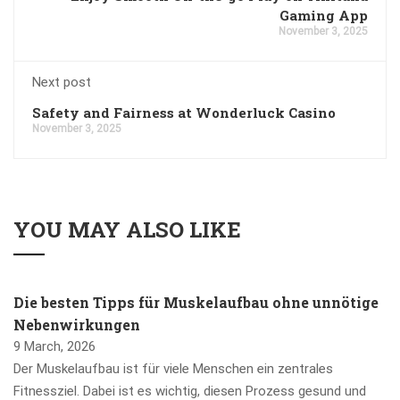
Gaming App
November 3, 2025
Next post
Safety and Fairness at Wonderluck Casino
November 3, 2025
YOU MAY ALSO LIKE
Die besten Tipps für Muskelaufbau ohne unnötige
Nebenwirkungen
9 March, 2026
Der Muskelaufbau ist für viele Menschen ein zentrales
Fitnessziel. Dabei ist es wichtig, diesen Prozess gesund und