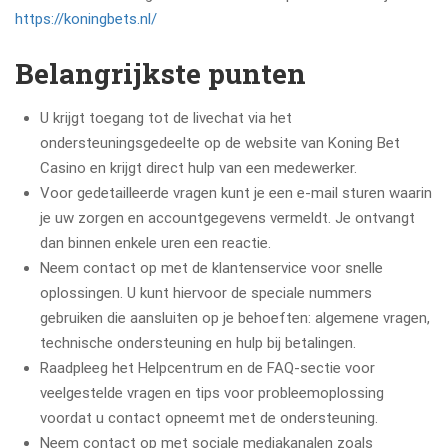
https://koningbets.nl/
Belangrijkste punten
U krijgt toegang tot de livechat via het
ondersteuningsgedeelte op de website van Koning Bet
Casino en krijgt direct hulp van een medewerker.
Voor gedetailleerde vragen kunt je een e-mail sturen waarin
je uw zorgen en accountgegevens vermeldt. Je ontvangt
dan binnen enkele uren een reactie.
Neem contact op met de klantenservice voor snelle
oplossingen. U kunt hiervoor de speciale nummers
gebruiken die aansluiten op je behoeften: algemene vragen,
technische ondersteuning en hulp bij betalingen.
Raadpleeg het Helpcentrum en de FAQ-sectie voor
veelgestelde vragen en tips voor probleemoplossing
voordat u contact opneemt met de ondersteuning.
Neem contact op met sociale mediakanalen zoals