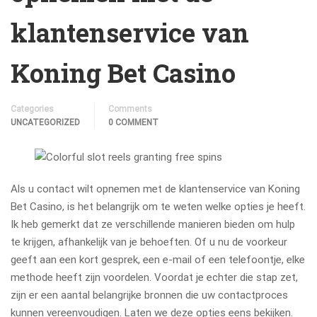
klantenservice van
Koning Bet Casino
Categories
Comments
UNCATEGORIZED
0 COMMENT
Als u contact wilt opnemen met de klantenservice van Koning
Bet Casino, is het belangrijk om te weten welke opties je heeft.
Ik heb gemerkt dat ze verschillende manieren bieden om hulp
te krijgen, afhankelijk van je behoeften. Of u nu de voorkeur
geeft aan een kort gesprek, een e-mail of een telefoontje, elke
methode heeft zijn voordelen. Voordat je echter die stap zet,
zijn er een aantal belangrijke bronnen die uw contactproces
kunnen vereenvoudigen. Laten we deze opties eens bekijken.