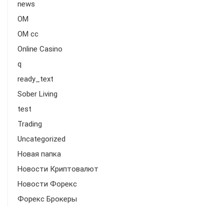
news
OM
OM cc
Online Casino
q
ready_text
Sober Living
test
Trading
Uncategorized
Новая папка
Новости Криптовалют
Новости Форекс
Форекс Брокеры