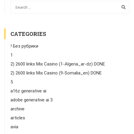
CATEGORIES
! Без рубрики
1
2) 2600 links Mix Casino (1-Algeria_ar-dz) DONE
2) 2600 links Mix Casino (9-Somalia_en) DONE
5
a16z generative ai
adobe generative ai 3
archive
articles
avia