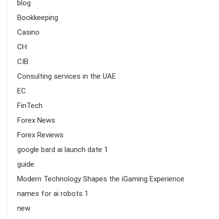
blog
Bookkeeping
Casino
CH
CIB
Consulting services in the UAE
EC
FinTech
Forex News
Forex Reviews
google bard ai launch date 1
guide
Modern Technology Shapes the iGaming Experience
names for ai robots 1
new