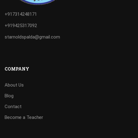
+917314248171
+919425317092
starnoldspalda@gmail.com
COMPANY
About Us
Blog
Contact
Become a Teacher