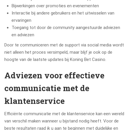
Bijwerkingen over promoties en evenementen
Interactie bij andere gebruikers en het uitwisselen van
ervaringen
Toegang tot door de community aangestuurde adviezen
en adviezen
Door te communiceren met de support via social media wordt
niet alleen het proces versimpeld, maar blijf je ook op de
hoogte van de laatste updates bij Koning Bet Casino.
Adviezen voor effectieve
communicatie met de
klantenservice
Efficiënte communicatie met de klantenservice kan een wereld
van verschil maken wanneer u bijstand nodig heeft. Voor de
beste resultaten raad ik u aan te beginnen met duidelijke en