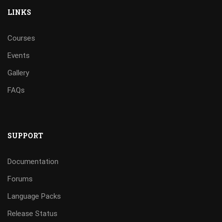
LINKS
Courses
Events
Gallery
FAQs
SUPPORT
Documentation
Forums
Language Packs
Release Status