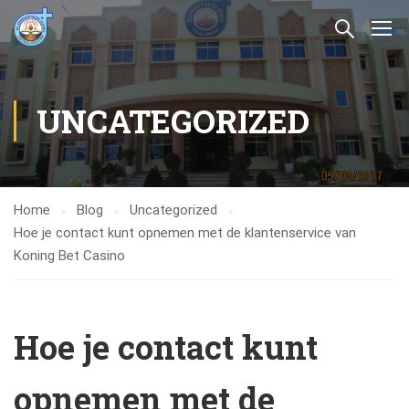
UNCATEGORIZED
Home
Blog
Uncategorized
Hoe je contact kunt opnemen met de klantenservice van
Koning Bet Casino
Hoe je contact kunt
opnemen met de