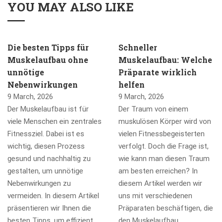
YOU MAY ALSO LIKE
Die besten Tipps für
Schneller
Muskelaufbau ohne
Muskelaufbau: Welche
unnötige
Präparate wirklich
Nebenwirkungen
helfen
9 March, 2026
9 March, 2026
Der Muskelaufbau ist für
Der Traum von einem
viele Menschen ein zentrales
muskulösen Körper wird von
Fitnessziel. Dabei ist es
vielen Fitnessbegeisterten
wichtig, diesen Prozess
verfolgt. Doch die Frage ist,
gesund und nachhaltig zu
wie kann man diesen Traum
gestalten, um unnötige
am besten erreichen? In
Nebenwirkungen zu
diesem Artikel werden wir
vermeiden. In diesem Artikel
uns mit verschiedenen
präsentieren wir Ihnen die
Präparaten beschäftigen, die
besten Tipps, um effizient
den Muskelaufbau