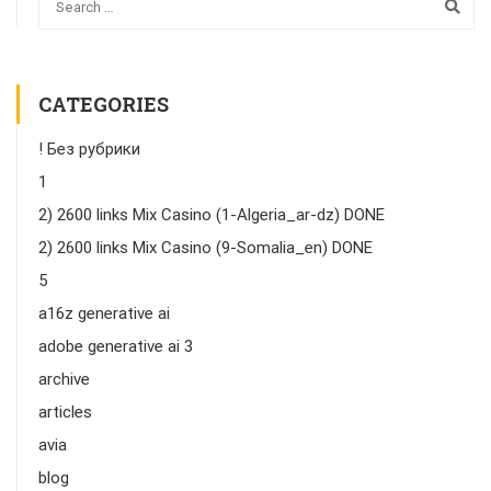
CATEGORIES
! Без рубрики
1
2) 2600 links Mix Casino (1-Algeria_ar-dz) DONE
2) 2600 links Mix Casino (9-Somalia_en) DONE
5
a16z generative ai
adobe generative ai 3
archive
articles
avia
blog