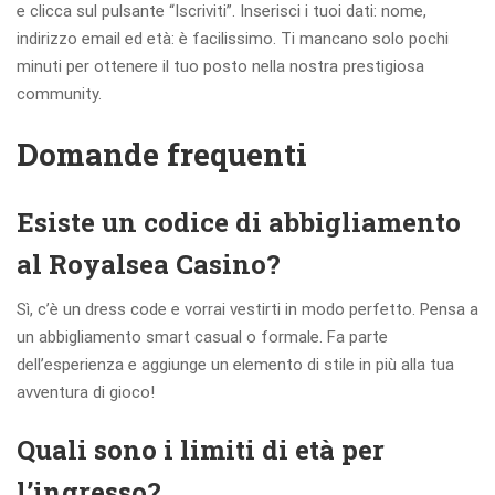
e clicca sul pulsante “Iscriviti”. Inserisci i tuoi dati: nome,
indirizzo email ed età: è facilissimo. Ti mancano solo pochi
minuti per ottenere il tuo posto nella nostra prestigiosa
community.
Domande frequenti
Esiste un codice di abbigliamento
al Royalsea Casino?
Sì, c’è un dress code e vorrai vestirti in modo perfetto. Pensa a
un abbigliamento smart casual o formale. Fa parte
dell’esperienza e aggiunge un elemento di stile in più alla tua
avventura di gioco!
Quali sono i limiti di età per
l’ingresso?