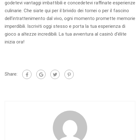
godetevi vantaggi imbattibili e concedetevi raffinate esperienze
culinarie. Che siate qui per il brivido dei tornei o per il fascino
dell’intrattenimento dal vivo, ogni momento promette memorie
imperdibili. Iscriviti oggi stesso e porta la tua esperienza di
gioco a altezze incredibili. La tua avventura al casinò d’élite
inizia ora!
Share: