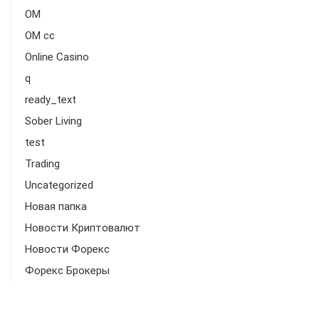
OM
OM cc
Online Casino
q
ready_text
Sober Living
test
Trading
Uncategorized
Новая папка
Новости Криптовалют
Новости Форекс
Форекс Брокеры