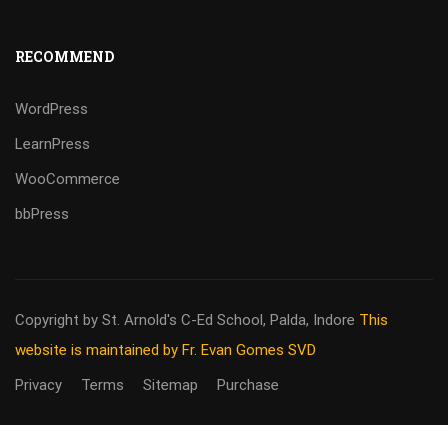
RECOMMEND
WordPress
LearnPress
WooCommerce
bbPress
Copyright by St. Arnold's C-Ed School, Palda, Indore
This
website is maintained by Fr. Evan Gomes SVD
Privacy
Terms
Sitemap
Purchase