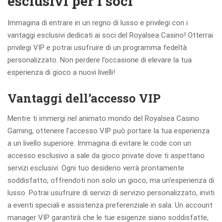
esclusivi per i soci
Immagina di entrare in un regno di lusso e privilegi con i
vantaggi esclusivi dedicati ai soci del Royalsea Casino! Otterrai
privilegi VIP e potrai usufruire di un programma fedeltà
personalizzato. Non perdere l’occasione di elevare la tua
esperienza di gioco a nuovi livelli!
Vantaggi dell’accesso VIP
Mentre ti immergi nel animato mondo del Royalsea Casino
Gaming, ottenere l’accesso VIP può portare la tua esperienza
a un livello superiore. Immagina di evitare le code con un
accesso esclusivo a sale da gioco private dove ti aspettano
servizi esclusivi. Ogni tuo desiderio verrà prontamente
soddisfatto, offrendoti non solo un gioco, ma un’esperienza di
lusso. Potrai usufruire di servizi di servizio personalizzato, inviti
a eventi speciali e assistenza preferenziale in sala. Un account
manager VIP garantirà che le tue esigenze siano soddisfatte,