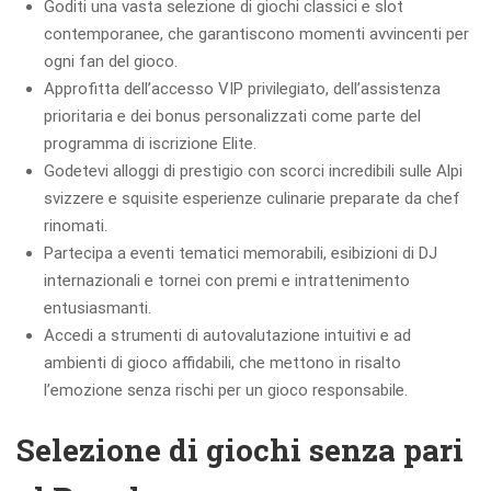
Goditi una vasta selezione di giochi classici e slot
contemporanee, che garantiscono momenti avvincenti per
ogni fan del gioco.
Approfitta dell’accesso VIP privilegiato, dell’assistenza
prioritaria e dei bonus personalizzati come parte del
programma di iscrizione Elite.
Godetevi alloggi di prestigio con scorci incredibili sulle Alpi
svizzere e squisite esperienze culinarie preparate da chef
rinomati.
Partecipa a eventi tematici memorabili, esibizioni di DJ
internazionali e tornei con premi e intrattenimento
entusiasmanti.
Accedi a strumenti di autovalutazione intuitivi e ad
ambienti di gioco affidabili, che mettono in risalto
l’emozione senza rischi per un gioco responsabile.
Selezione di giochi senza pari