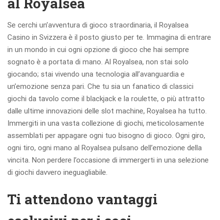
al Royalsea
Se cerchi un’avventura di gioco straordinaria, il Royalsea
Casino in Svizzera è il posto giusto per te. Immagina di entrare
in un mondo in cui ogni opzione di gioco che hai sempre
sognato è a portata di mano. Al Royalsea, non stai solo
giocando; stai vivendo una tecnologia all’avanguardia e
un’emozione senza pari. Che tu sia un fanatico di classici
giochi da tavolo come il blackjack e la roulette, o più attratto
dalle ultime innovazioni delle slot machine, Royalsea ha tutto.
Immergiti in una vasta collezione di giochi, meticolosamente
assemblati per appagare ogni tuo bisogno di gioco. Ogni giro,
ogni tiro, ogni mano al Royalsea pulsano dell’emozione della
vincita. Non perdere l’occasione di immergerti in una selezione
di giochi davvero ineguagliabile.
Ti attendono vantaggi