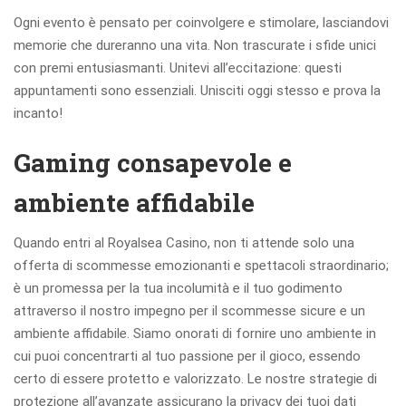
Ogni evento è pensato per coinvolgere e stimolare, lasciandovi
memorie che dureranno una vita. Non trascurate i sfide unici
con premi entusiasmanti. Unitevi all’eccitazione: questi
appuntamenti sono essenziali. Unisciti oggi stesso e prova la
incanto!
Gaming consapevole e
ambiente affidabile
Quando entri al Royalsea Casino, non ti attende solo una
offerta di scommesse emozionanti e spettacoli straordinario;
è un promessa per la tua incolumità e il tuo godimento
attraverso il nostro impegno per il scommesse sicure e un
ambiente affidabile. Siamo onorati di fornire uno ambiente in
cui puoi concentrarti al tuo passione per il gioco, essendo
certo di essere protetto e valorizzato. Le nostre strategie di
protezione all’avanzate assicurano la privacy dei tuoi dati