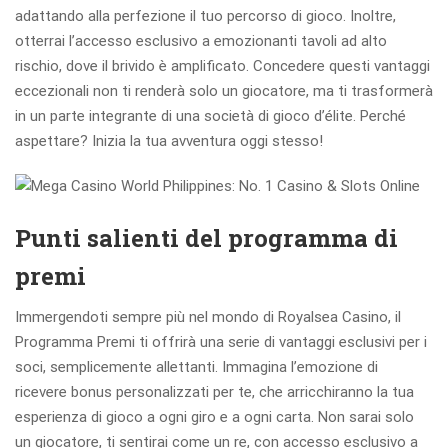
adattando alla perfezione il tuo percorso di gioco. Inoltre,
otterrai l’accesso esclusivo a emozionanti tavoli ad alto
rischio, dove il brivido è amplificato. Concedere questi vantaggi
eccezionali non ti renderà solo un giocatore, ma ti trasformerà
in un parte integrante di una società di gioco d’élite. Perché
aspettare? Inizia la tua avventura oggi stesso!
Punti salienti del programma di
premi
Immergendoti sempre più nel mondo di Royalsea Casino, il
Programma Premi ti offrirà una serie di vantaggi esclusivi per i
soci, semplicemente allettanti. Immagina l’emozione di
ricevere bonus personalizzati per te, che arricchiranno la tua
esperienza di gioco a ogni giro e a ogni carta. Non sarai solo
un giocatore, ti sentirai come un re, con accesso esclusivo a