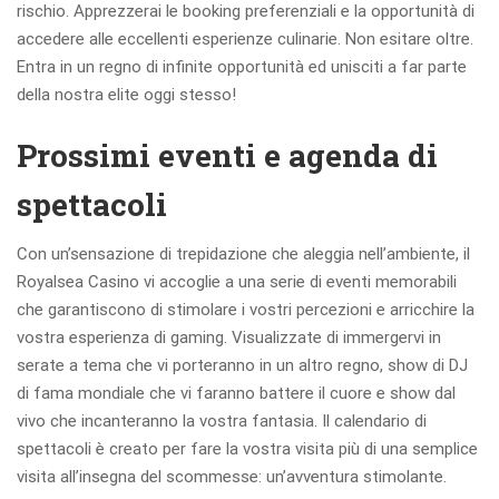
rischio. Apprezzerai le booking preferenziali e la opportunità di
accedere alle eccellenti esperienze culinarie. Non esitare oltre.
Entra in un regno di infinite opportunità ed unisciti a far parte
della nostra elite oggi stesso!
Prossimi eventi e agenda di
spettacoli
Con un’sensazione di trepidazione che aleggia nell’ambiente, il
Royalsea Casino vi accoglie a una serie di eventi memorabili
che garantiscono di stimolare i vostri percezioni e arricchire la
vostra esperienza di gaming. Visualizzate di immergervi in
serate a tema che vi porteranno in un altro regno, show di DJ
di fama mondiale che vi faranno battere il cuore e show dal
vivo che incanteranno la vostra fantasia. Il calendario di
spettacoli è creato per fare la vostra visita più di una semplice
visita all’insegna del scommesse: un’avventura stimolante.