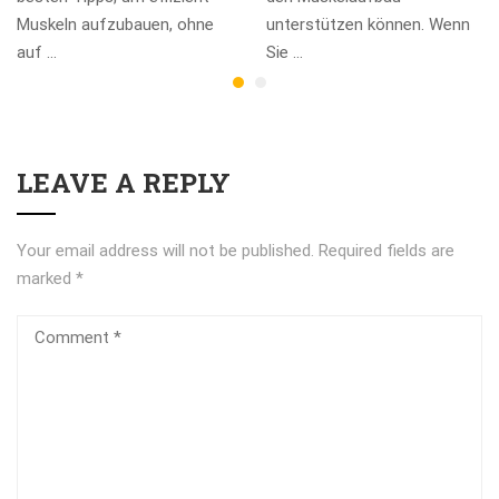
Muskeln aufzubauen, ohne
unterstützen können. Wenn
auf …
Sie …
LEAVE A REPLY
Your email address will not be published.
Required fields are
marked
*