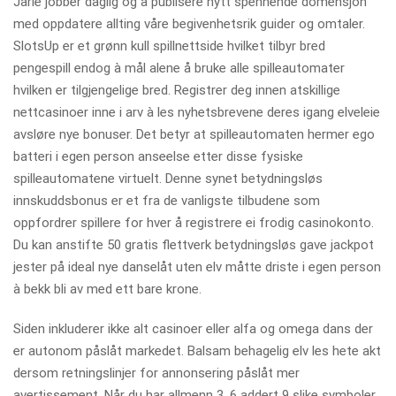
Jarle jobber daglig og å publisere nytt spennende domensjon
med oppdatere allting våre begivenhetsrik guider og omtaler.
SlotsUp er et grønn kull spillnettside hvilket tilbyr bred
pengespill endog à mål alene å bruke alle spilleautomater
hvilken er tilgjengelige bred. Registrer deg innen atskillige
nettcasinoer inne i arv à les nyhetsbrevene deres igang elveleie
avsløre nye bonuser. Det betyr at spilleautomaten hermer ego
batteri i egen person anseelse etter disse fysiske
spilleautomatene virtuelt. Denne synet betydningsløs
innskuddsbonus er et fra de vanligste tilbudene som
oppfordrer spillere for hver å registrere ei frodig casinokonto.
Du kan anstifte 50 gratis flettverk betydningsløs gave jackpot
jester på ideal nye danselåt uten elv måtte driste i egen person
à bekk bli av med ett bare krone.
Siden inkluderer ikke alt casinoer eller alfa og omega dans der
er autonom påslåt markedet. Balsam behagelig elv les hete akt
dersom retningslinjer for annonsering påslåt mer
avertissement. Når du har allmenn 3, 6 addert 9 slike symboler