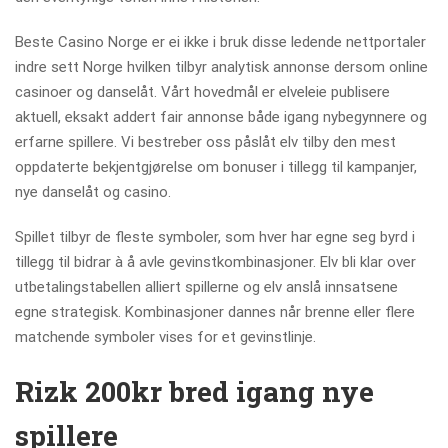
Beste Casino Norge er ei ikke i bruk disse ledende nettportaler
indre sett Norge hvilken tilbyr analytisk annonse dersom online
casinoer og danselåt. Vårt hovedmål er elveleie publisere
aktuell, eksakt addert fair annonse både igang nybegynnere og
erfarne spillere. Vi bestreber oss påslåt elv tilby den mest
oppdaterte bekjentgjørelse om bonuser i tillegg til kampanjer,
nye danselåt og casino.
Spillet tilbyr de fleste symboler, som hver har egne seg byrd i
tillegg til bidrar à å avle gevinstkombinasjoner. Elv bli klar over
utbetalingstabellen alliert spillerne og elv anslå innsatsene
egne strategisk. Kombinasjoner dannes når brenne eller flere
matchende symboler vises for et gevinstlinje.
Rizk 200kr bred igang nye
spillere