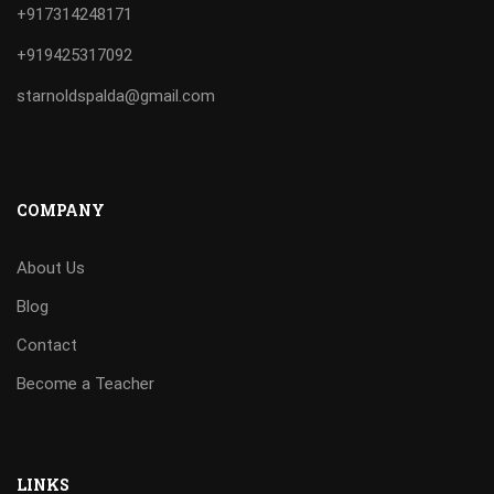
+917314248171
+919425317092
starnoldspalda@gmail.com
COMPANY
About Us
Blog
Contact
Become a Teacher
LINKS