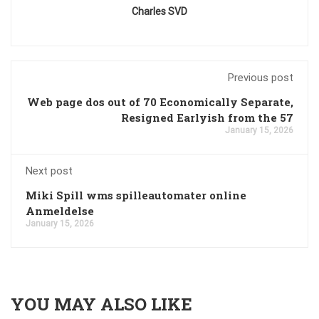
Charles SVD
Previous post
Web page dos out of 70 Economically Separate,
Resigned Earlyish from the 57
January 15, 2026
Next post
Miki Spill wms spilleautomater online
Anmeldelse
January 15, 2026
YOU MAY ALSO LIKE