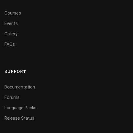
Courses
Events
Gallery
FAQs
SUPPORT
Documentation
Forums
Language Packs
Release Status