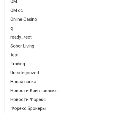
OM
OM cc
Online Casino
q
ready_text
Sober Living
test
Trading
Uncategorized
Новая папка
Новости Криптовалют
Новости Форекс
Форекс Брокеры