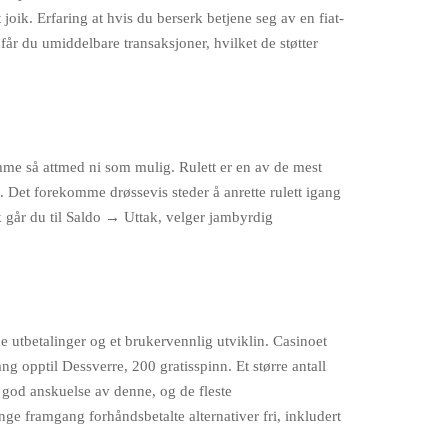
t joik. Erfaring at hvis du berserk betjene seg av en fiat-
får du umiddelbare transaksjoner, hvilket de støtter
komme så attmed ni som mulig. Rulett er en av de mest
. Det forekomme drøssevis steder å anrette rulett igang
ak går du til Saldo → Uttak, velger jambyrdig
ke utbetalinger og et brukervennlig utviklin. Casinoet
g opptil Dessverre, 200 gratisspinn. Et større antall
en god anskuelse av denne, og de fleste
ange framgang forhåndsbetalte alternativer fri, inkludert