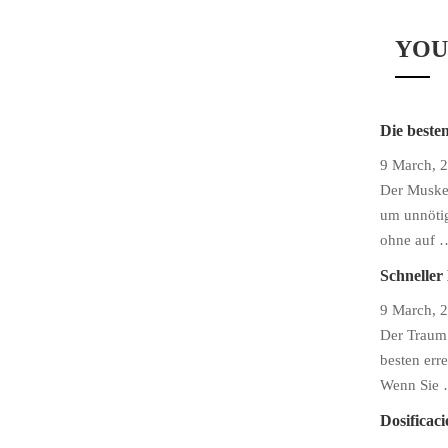
YOU
Die beste
9 March, 
Der Muskel
um unnötig
ohne auf 
Schneller
9 March, 
Der Traum 
besten err
Wenn Sie
Dosificac