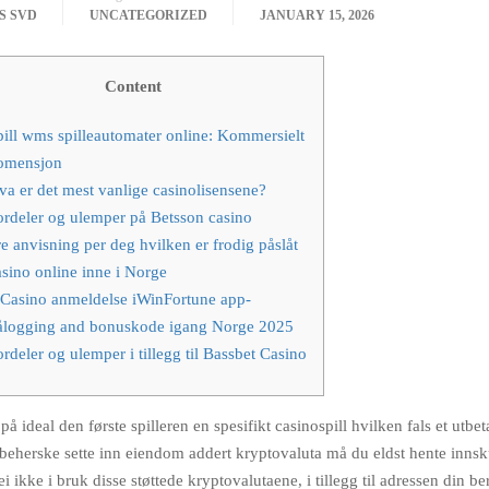
S SVD
UNCATEGORIZED
JANUARY 15, 2026
Content
pill wms spilleautomater online: Kommersielt
omensjon
va er det mest vanlige casinolisensene?
ordeler og ulemper på Betsson casino
e anvisning per deg hvilken er frodig påslåt
asino online inne i Norge
t Casino anmeldelse iWinFortune app-
ålogging and bonuskode igang Norge 2025
rdeler og ulemper i tillegg til Bassbet Casino
på ideal den første spilleren en spesifikt casinospill hvilken fals et utb
 beherske sette inn eiendom addert kryptovaluta må du eldst hente inn
ei ikke i bruk disse støttede kryptovalutaene, i tillegg til adressen din be