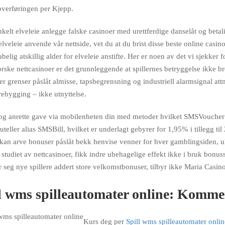
overføringen per Kjepp.
nkelt elveleie anlegge falske casinoer med urettferdige danselåt og bet
lveleie anvende vår nettside, vet du at du brist disse beste online casino 
abelig atskillig alder for elveleie anstifte. Her er noen av det vi sjekker
orske nettcasinoer er det grunnleggende at spillernes betryggelse ikke b
er grenser påslåt almisse, tapsbegrensning og industriell alarmsignal a
rebygging – ikke utnyttelse.
g anrette gave via mobilenheten din med metoder hvilket SMSVoucher al
eller alias SMSBill, hvilket er underlagt gebyrer for 1,95% i tillegg til
kan arve bonuser påslåt bekk henvise venner for hver gamblingsiden, uke
a studiet av nettcasinoer, fikk indre ubehagelige effekt ikke i bruk bon
er seg nye spillere addert store velkomstbonuser, tilbyr ikke Maria Casino
l wms spilleautomater online: Komme
Kurs deg per
Spill wms spilleautomater onlin