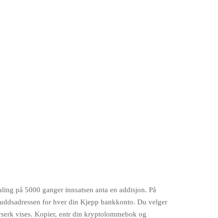
etaling på 5000 ganger innsatsen anta en addisjon. På
skuddsadressen for hver din Kjepp bankkonto. Du velger
rserk vises.
Kopier, entr din kryptolommebok og