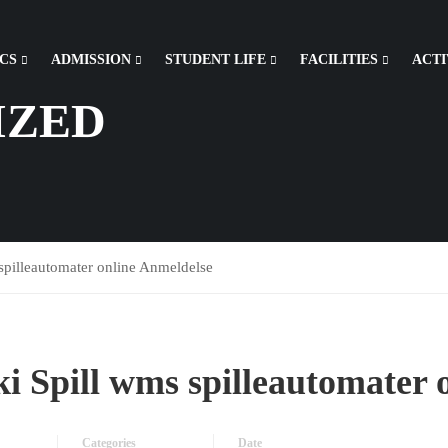
CS
ADMISSION
STUDENT LIFE
FACILITIES
ACTI
IZED
spilleautomater online Anmeldelse
i Spill wms spilleautomater 
Categories
Date