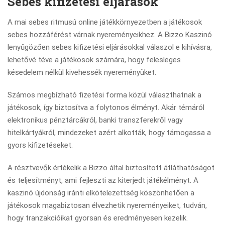
Sebes kifizetési eljárások
A mai sebes ritmusú online játékkörnyezetben a játékosok
sebes hozzáférést várnak nyereményeikhez. A Bizzo Kaszinó
lenyűgözően sebes kifizetési eljárásokkal válaszol e kihívásra,
lehetővé téve a játékosok számára, hogy felesleges
késedelem nélkül kivehessék nyereményüket.
Számos megbízható fizetési forma közül választhatnak a
játékosok, így biztosítva a folytonos élményt. Akár témáról
elektronikus pénztárcákról, banki transzferekről vagy
hitelkártyákról, mindezeket azért alkották, hogy támogassa a
gyors kifizetéseket.
A résztvevők értékelik a Bizzo által biztosított átláthatóságot
és teljesítményt, ami fejleszti az kiterjedt játékélményt. A
kaszinó újdonság iránti elkötelezettség köszönhetően a
játékosok magabiztosan élvezhetik nyereményeiket, tudván,
hogy tranzakcióikat gyorsan és eredményesen kezelik.