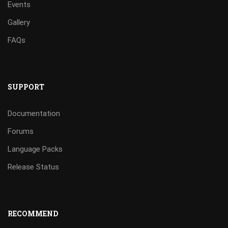
Events
Gallery
FAQs
SUPPORT
Documentation
Forums
Language Packs
Release Status
RECOMMEND