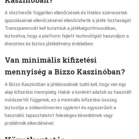
Kaszinóban?
A résztvevők független ellenőrzések és hiteles szervezetek
igazolásainak ellenőrzésével ellenőrizhetik a játék tisztaságát.
Transzparenciát kell kutatniuk a játékalgoritmusokban,
biztosítva, hogy a platform fejlett technológiát használjon a
élvezetes és biztos játékélmény érdekében.
Van minimális kifizetési
mennyiség a Bizzo Kaszinóban?
A Bizzo Kaszinóban a játékosoknak tudni kell, hogy van egy
alap kifizetési mennyiség. Habár a konkrét adatok az használt
módszertől függenek, ez a minimális kifizetési összeg
biztosítja a zökkenőmentes ügyletet és egyszerűsíti a
használói tapasztalatot felesleges késedelmek vagy
problémák elkerülésével.