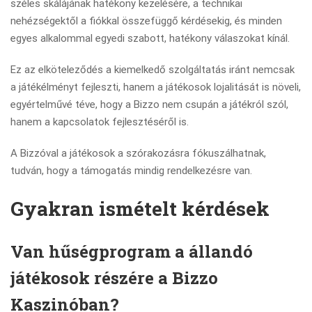
széles skálájának hatékony kezelésére, a technikai
nehézségektől a fiókkal összefüggő kérdésekig, és minden
egyes alkalommal egyedi szabott, hatékony válaszokat kínál.
Ez az elköteleződés a kiemelkedő szolgáltatás iránt nemcsak
a játékélményt fejleszti, hanem a játékosok lojalitását is növeli,
egyértelművé téve, hogy a Bizzo nem csupán a játékról szól,
hanem a kapcsolatok fejlesztéséről is.
A Bizzóval a játékosok a szórakozásra fókuszálhatnak,
tudván, hogy a támogatás mindig rendelkezésre van.
Gyakran ismételt kérdések
Van hűségprogram a állandó
játékosok részére a Bizzo
Kaszinóban?