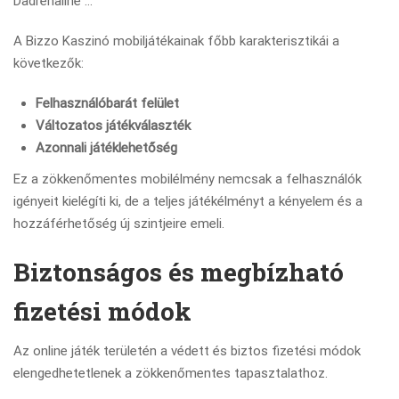
A Bizzo Kaszinó mobiljátékainak főbb karakterisztikái a
következők:
Felhasználóbarát felület
Változatos játékválaszték
Azonnali játéklehetőség
Ez a zökkenőmentes mobilélmény nemcsak a felhasználók
igényeit kielégíti ki, de a teljes játékélményt a kényelem és a
hozzáférhetőség új szintjeire emeli.
Biztonságos és megbízható
fizetési módok
Az online játék területén a védett és biztos fizetési módok
elengedhetetlenek a zökkenőmentes tapasztalathoz.