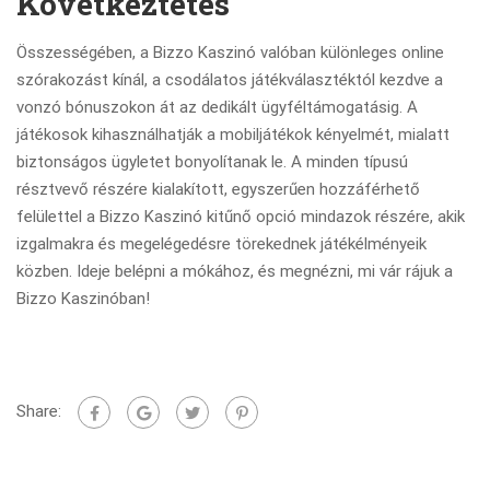
Következtetés
Összességében, a Bizzo Kaszinó valóban különleges online
szórakozást kínál, a csodálatos játékválasztéktól kezdve a
vonzó bónuszokon át az dedikált ügyféltámogatásig. A
játékosok kihasználhatják a mobiljátékok kényelmét, mialatt
biztonságos ügyletet bonyolítanak le. A minden típusú
résztvevő részére kialakított, egyszerűen hozzáférhető
felülettel a Bizzo Kaszinó kitűnő opció mindazok részére, akik
izgalmakra és megelégedésre törekednek játékélményeik
közben. Ideje belépni a mókához, és megnézni, mi vár rájuk a
Bizzo Kaszinóban!
Share: