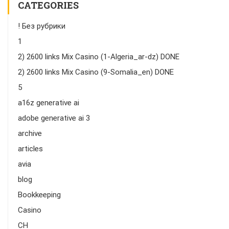
CATEGORIES
! Без рубрики
1
2) 2600 links Mix Casino (1-Algeria_ar-dz) DONE
2) 2600 links Mix Casino (9-Somalia_en) DONE
5
a16z generative ai
adobe generative ai 3
archive
articles
avia
blog
Bookkeeping
Casino
CH