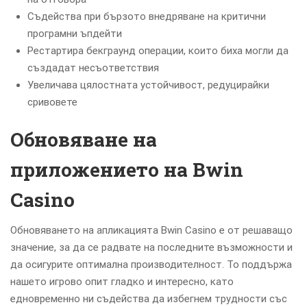
Съдейства при бързото внедряване на критични
програмни ъпдейти
Рестартира бекграунд операции, които биха могли да
създадат несъответствия
Увеличава цялостната устойчивост, редуцирайки
сривовете
Обновяване на
приложението на Bwin
Casino
Обновяването на апликацията Bwin Casino е от решаващо
значение, за да се радвате на последните възможности и
да осигурите оптимална производителност. То поддържа
нашето игрово опит гладко и интересно, като
едновременно ни съдейства да избегнем трудности със