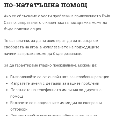
по-нататъшна помощ
Ако се сблъскаме с чести проблеми в приложението Bwin
Casino, свързването с клиентската поддръжка може да
бъде полезна опция.
Те са налични, за да ни асистират да си възвърнем
свободата на игра, а използването на подходящите
начини за връзка може да бъде решаващо.
За да гарантираме гладко преживяване, можем да:
Възползвайте се от онлайн чат за незабавни реакции
Изпратете имейл с детайли за вашите проблеми
Позвънете на телефонната им линия за директна
помощ
Включете се в социалните им медии за експресни
отговори
Предоставяйте внимателна обратна връзка на