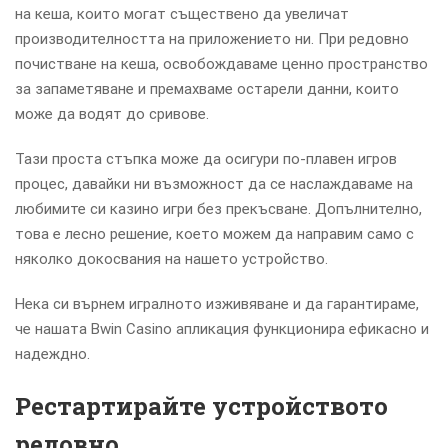
на кеша, които могат съществено да увеличат
производителността на приложението ни. При редовно
почистване на кеша, освобождаваме ценно пространство
за запаметяване и премахваме остарели данни, които
може да водят до сривове.
Тази проста стъпка може да осигури по-плавен игров
процес, давайки ни възможност да се наслаждаваме на
любимите си казино игри без прекъсване. Допълнително,
това е лесно решение, което можем да направим само с
няколко докосвания на нашето устройство.
Нека си върнем игралното изживяване и да гарантираме,
че нашата Bwin Casino апликация функционира ефикасно и
надеждно.
Рестартирайте устройството
редовно