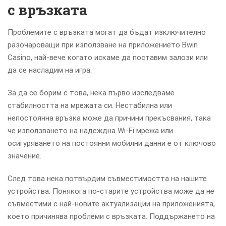
с връзката
Проблемите с връзката могат да бъдат изключително
разочароващи при използване на приложението Bwin
Casino, най-вече когато искаме да поставим залози или
да се насладим на игра.
За да се борим с това, нека първо изследваме
стабилността на мрежата си. Нестабилна или
непостоянна връзка може да причини прекъсвания, така
че използването на надеждна Wi-Fi мрежа или
осигуряването на постоянни мобилни данни е от ключово
значение.
След това нека потвърдим съвместимостта на нашите
устройства. Понякога по-старите устройства може да не
съвместими с най-новите актуализации на приложенията,
което причинява проблеми с връзката. Поддържането на