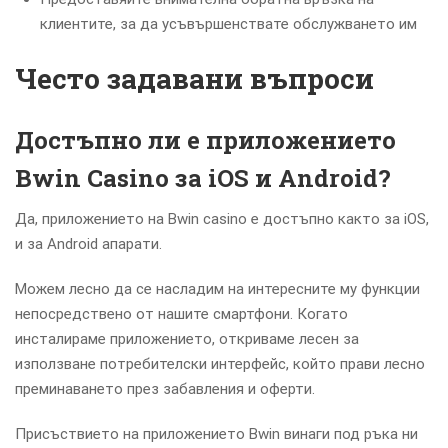
клиентите, за да усъвършенствате обслужването им
Често задавани въпроси
Достъпно ли е приложението
Bwin Casino за iOS и Android?
Да, приложението на Bwin casino е достъпно както за iOS,
и за Android апарати.
Можем лесно да се насладим на интересните му функции
непосредствено от нашите смартфони. Когато
инсталираме приложението, откриваме лесен за
използване потребителски интерфейс, който прави лесно
преминаването през забавления и оферти.
Присъствието на приложението Bwin винаги под ръка ни