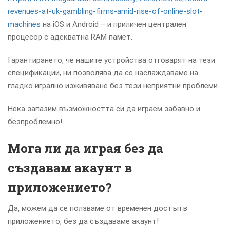
revenues-at-uk-gambling-firms-amid-rise-of-online-slot-
machines
на iOS и Android – и приличен централен
процесор с адекватна RAM памет.
Гарантирането, че нашите устройства отговарят на тези
спецификации, ни позволява да се наслаждаваме на
гладко игрално изживяване без тези неприятни проблеми.
Нека запазим възможността си да играем забавно и
безпроблемно!
Мога ли да играя без да
създавам акаунт в
приложението?
Да, можем да се ползваме от временен достъп в
приложението, без да създаваме акаунт!