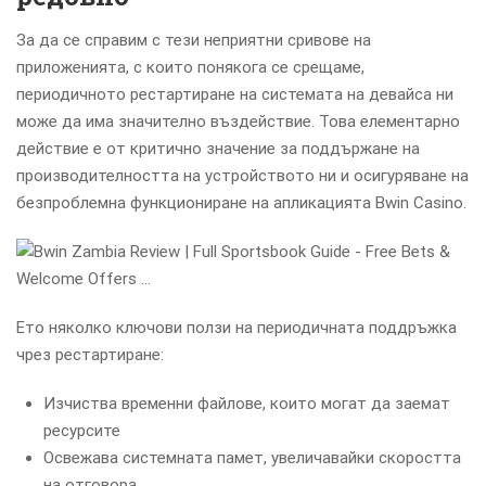
За да се справим с тези неприятни сривове на
приложенията, с които понякога се срещаме,
периодичното рестартиране на системата на девайса ни
може да има значително въздействие. Това елементарно
действие е от критично значение за поддържане на
производителността на устройството ни и осигуряване на
безпроблемна функциониране на апликацията Bwin Casino.
Ето няколко ключови ползи на периодичната поддръжка
чрез рестартиране:
Изчиства временни файлове, които могат да заемат
ресурсите
Освежава системната памет, увеличавайки скоростта
на отговора