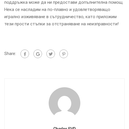
поддръжка може да ни предостави допълнителна помощ.
Нека се насладим на по-плавно и удовлетворяващо
игрално изживяване в сътрудничество, като приложим
тези прости стъпки за отстраняване на неизправности!
Share: