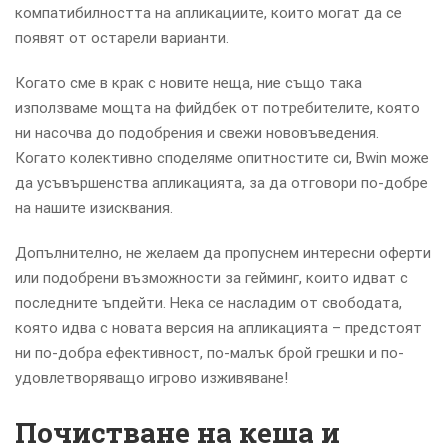
компатибилността на апликациите, които могат да се
появят от остарели варианти.
Когато сме в крак с новите неща, ние също така
използваме мощта на фийдбек от потребителите, която
ни насочва до подобрения и свежи нововъведения.
Когато колективно споделяме опитностите си, Bwin може
да усъвършенства апликацията, за да отговори по-добре
на нашите изисквания.
Допълнително, не желаем да пропуснем интересни оферти
или подобрени възможности за гейминг, които идват с
последните ъпдейти. Нека се насладим от свободата,
която идва с новата версия на апликацията – предстоят
ни по-добра ефективност, по-малък брой грешки и по-
удовлетворяващо игрово изживяване!
Почистване на кеша и