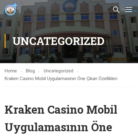
UNCATEGORIZED
Home
Blog
Uncategorized
Kraken Casino Mobil Uygulamasının Öne Çıkan Özellikleri
Kraken Casino Mobil
Uygulamasının Öne