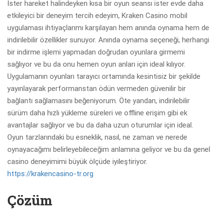
İster hareket halindeyken kısa bir oyun seansı ister evde daha
etkileyici bir deneyim tercih edeyim, Kraken Casino mobil
uygulaması ihtiyaçlarımı karşılayan hem anında oynama hem de
indirilebilir özellikler sunuyor. Anında oynama seçeneği, herhangi
bir indirme işlemi yapmadan doğrudan oyunlara girmemi
sağlıyor ve bu da onu hemen oyun anları için ideal kılıyor.
Uygulamanın oyunları tarayıcı ortamında kesintisiz bir şekilde
yayınlayarak performanstan ödün vermeden güvenilir bir
bağlantı sağlamasını beğeniyorum. Öte yandan, indirilebilir
sürüm daha hızlı yükleme süreleri ve offline erişim gibi ek
avantajlar sağlıyor ve bu da daha uzun oturumlar için ideal.
Oyun tarzlarındaki bu esneklik, nasıl, ne zaman ve nerede
oynayacağımı belirleyebileceğim anlamına geliyor ve bu da genel
casino deneyimimi büyük ölçüde iyileştiriyor.
https://krakencasino-tr.org
Çözüm