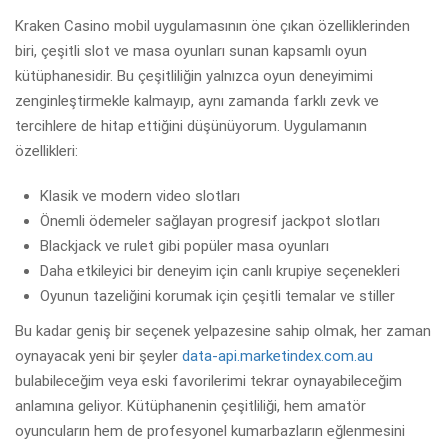
Kraken Casino mobil uygulamasının öne çıkan özelliklerinden
biri, çeşitli slot ve masa oyunları sunan kapsamlı oyun
kütüphanesidir. Bu çeşitliliğin yalnızca oyun deneyimimi
zenginleştirmekle kalmayıp, aynı zamanda farklı zevk ve
tercihlere de hitap ettiğini düşünüyorum. Uygulamanın
özellikleri:
Klasik ve modern video slotları
Önemli ödemeler sağlayan progresif jackpot slotları
Blackjack ve rulet gibi popüler masa oyunları
Daha etkileyici bir deneyim için canlı krupiye seçenekleri
Oyunun tazeliğini korumak için çeşitli temalar ve stiller
Bu kadar geniş bir seçenek yelpazesine sahip olmak, her zaman
oynayacak yeni bir şeyler
data-api.marketindex.com.au
bulabileceğim veya eski favorilerimi tekrar oynayabileceğim
anlamına geliyor. Kütüphanenin çeşitliliği, hem amatör
oyuncuların hem de profesyonel kumarbazların eğlenmesini