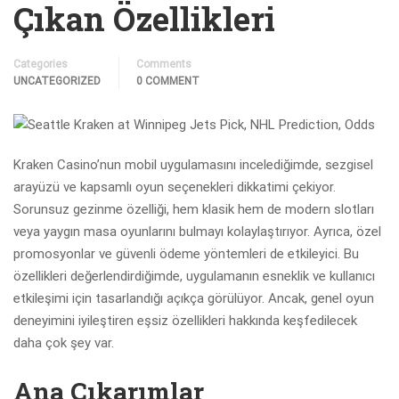
Çıkan Özellikleri
Categories
Comments
UNCATEGORIZED
0 COMMENT
Kraken Casino’nun mobil uygulamasını incelediğimde, sezgisel
arayüzü ve kapsamlı oyun seçenekleri dikkatimi çekiyor.
Sorunsuz gezinme özelliği, hem klasik hem de modern slotları
veya yaygın masa oyunlarını bulmayı kolaylaştırıyor. Ayrıca, özel
promosyonlar ve güvenli ödeme yöntemleri de etkileyici. Bu
özellikleri değerlendirdiğimde, uygulamanın esneklik ve kullanıcı
etkileşimi için tasarlandığı açıkça görülüyor. Ancak, genel oyun
deneyimini iyileştiren eşsiz özellikleri hakkında keşfedilecek
daha çok şey var.
Ana Çıkarımlar