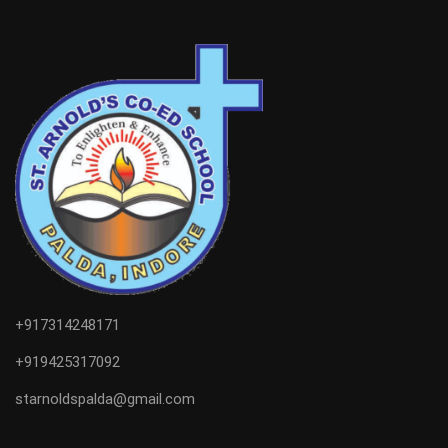
+917314248171
+919425317092
starnoldspalda@gmail.com