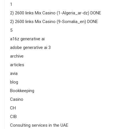
1
2) 2600 links Mix Casino (1-Algeria_ar-dz) DONE
2) 2600 links Mix Casino (9-Somalia_en) DONE
5
a16z generative ai
adobe generative ai 3
archive
articles
avia
blog
Bookkeeping
Casino
CH
CIB
Consulting services in the UAE