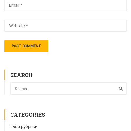
SEARCH
CATEGORIES
! Без рубрики