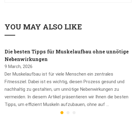
YOU MAY ALSO LIKE
Die besten Tipps für Muskelaufbau ohne unnötige
Nebenwirkungen
9 March, 2026
Der Muskelaufbau ist für viele Menschen ein zentrales
Fitnessziel. Dabei ist es wichtig, diesen Prozess gesund und
nachhaltig zu gestalten, um unnötige Nebenwirkungen zu
vermeiden. In diesem Artikel präsentieren wir Ihnen die besten
Tipps, um effizient Muskeln aufzubauen, ohne auf …