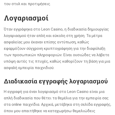
του στυλ και προτιμήσεις.
Λογαριασμοί
Όταν εγγράφηκα στο Leon Casino, η διαδικασία δημιουργίας
λογαριασμού ήταν απλή και εύκολη στη χρήση. Τα μέτρα
ασφαλείας μου έκαναν επίσης εντύπωση, καθώς
εφαρμόζουν σύγχρονη κρυπτογράφηση για την διαφύλαξη
των προσωπικών πληροφοριών. Είναι ουσιώδες να λάβετε
υπόψη αυτές τις πτυχές, καθώς καθορίζουν τη βάση για μια
ασφαλή εμπειρία παιχνιδιού.
Διαδικασία εγγραφής λογαριασμού
Η εγγραφή για έναν λογαριασμό στο Leon Casino είναι μια
απλή διαδικασία που θέτει τα θεμέλια για την εμπειρία σας
στα online παιχνίδια. Αρχικά, μετέβηκα στη σελίδα εγγραφής,
όπου μου απαιτήθηκε να καταχωρήσω θεμελιώδεις