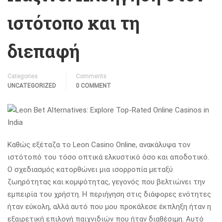
ιστότοπο και τη
διεπαφή
Categories
Comments
UNCATEGORIZED
0 COMMENT
Καθώς εξέταζα το Leon Casino Online, ανακάλυψα τον
ιστότοπό του τόσο οπτικά ελκυστικό όσο και αποδοτικό.
Ο σχεδιασμός κατορθώνει μια ισορροπία μεταξύ
ζωηρότητας και κομψότητας, γεγονός που βελτιώνει την
εμπειρία του χρήστη. Η περιήγηση στις διάφορες ενότητες
ήταν εύκολη, αλλά αυτό που μου προκάλεσε έκπληξη ήταν η
εξαιρετική επιλογή παιχνιδιών που ήταν διαθέσιμη. Αυτό