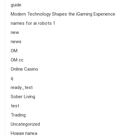
guide
Modern Technology Shapes the iGaming Experience
names for ai robots 1
new
news
OM
OM cc
Online Casino
q
ready_text
Sober Living
test
Trading
Uncategorized
Новая папка