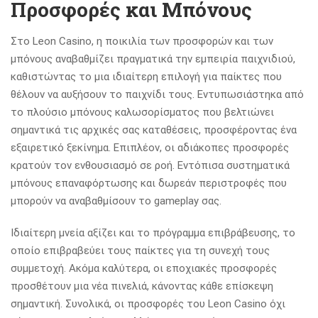
Προσφορές και Μπόνους
Στο Leon Casino, η ποικιλία των προσφορών και των
μπόνους αναβαθμίζει πραγματικά την εμπειρία παιχνιδιού,
καθιστώντας το μια ιδιαίτερη επιλογή για παίκτες που
θέλουν να αυξήσουν το παιχνίδι τους. Εντυπωσιάστηκα από
το πλούσιο μπόνους καλωσορίσματος που βελτιώνει
σημαντικά τις αρχικές σας καταθέσεις, προσφέροντας ένα
εξαιρετικό ξεκίνημα. Επιπλέον, οι αδιάκοπες προσφορές
κρατούν τον ενθουσιασμό σε ροή. Εντόπισα συστηματικά
μπόνους επαναφόρτωσης και δωρεάν περιστροφές που
μπορούν να αναβαθμίσουν το gameplay σας.
Ιδιαίτερη μνεία αξίζει και το πρόγραμμα επιβράβευσης, το
οποίο επιβραβεύει τους παίκτες για τη συνεχή τους
συμμετοχή. Ακόμα καλύτερα, οι εποχιακές προσφορές
προσθέτουν μια νέα πινελιά, κάνοντας κάθε επίσκεψη
σημαντική. Συνολικά, οι προσφορές του Leon Casino όχι