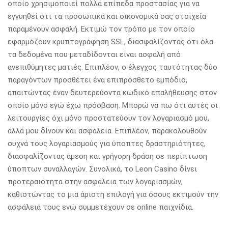
οποίο χρησιμοποιεί πολλά επίπεδα προστασίας για να
εγγυηθεί ότι τα προσωπικά και οικονομικά σας στοιχεία
παραμένουν ασφαλή. Εκτιμώ τον τρόπο με τον οποίο
εφαρμόζουν κρυπτογράφηση SSL, διασφαλίζοντας ότι όλα
τα δεδομένα που μεταδίδονται είναι ασφαλή από
ανεπιθύμητες ματιές. Επιπλέον, ο έλεγχος ταυτότητας δύο
παραγόντων προσθέτει ένα επιπρόσθετο εμπόδιο,
απαιτώντας έναν δευτερεύοντα κωδικό επαλήθευσης στον
οποίο μόνο εγώ έχω πρόσβαση. Μπορώ να πω ότι αυτές οι
λειτουργίες όχι μόνο προστατεύουν τον λογαριασμό μου,
αλλά μου δίνουν και ασφάλεια. Επιπλέον, παρακολουθούν
συχνά τους λογαριασμούς για ύποπτες δραστηριότητες,
διασφαλίζοντας άμεση και γρήγορη δράση σε περίπτωση
ύποπτων συναλλαγών. Συνολικά, το Leon Casino δίνει
προτεραιότητα στην ασφάλεια των λογαριασμών,
καθιστώντας το μια άριστη επιλογή για όσους εκτιμούν την
ασφάλειά τους ενώ συμμετέχουν σε online παιχνίδια.