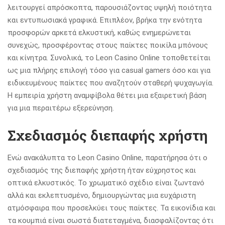
λειτουργεί απρόσκοπτα, παρουσιάζοντας υψηλή ποιότητα
και εντυπωσιακά γραφικά. Επιπλέον, βρήκα την ενότητα
προσφορών αρκετά ελκυστική, καθώς ενημερώνεται
συνεχώς, προσφέροντας στους παίκτες ποικίλα μπόνους
και κίνητρα. Συνολικά, το Leon Casino Online τοποθετείται
ως μια πλήρης επιλογή τόσο για casual gamers όσο και για
ειδικευμένους παίκτες που αναζητούν σταθερή ψυχαγωγία.
Η εμπειρία χρήστη αναμφίβολα θέτει μια εξαιρετική βάση
για μια περαιτέρω εξερεύνηση.
Σχεδιασμός διεπαφής χρήστη
Ενώ ανακάλυπτα το Leon Casino Online, παρατήρησα ότι ο
σχεδιασμός της διεπαφής χρήστη ήταν εύχρηστος και
οπτικά ελκυστικός. Το χρωματικό σχέδιο είναι ζωντανό
αλλά και εκλεπτυσμένο, δημιουργώντας μια ευχάριστη
ατμόσφαιρα που προσελκύει τους παίκτες. Τα εικονίδια και
τα κουμπιά είναι σωστά διατεταγμένα, διασφαλίζοντας ότι