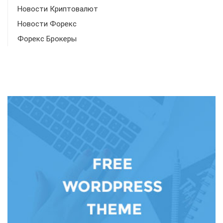
Новости Криптовалют
Новости Форекс
Форекс Брокеры