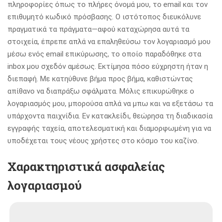
πληροφορίες όπως το πλήρες όνομά μου, το email και τον
επιθυμητό κωδικό πρόσβασης. Ο ιστότοπος διευκόλυνε
πραγματικά τα πράγματα—αφού καταχώρησα αυτά τα
στοιχεία, έπρεπε απλά να επαληθεύσω τον λογαριασμό μου
μέσω ενός email επικύρωσης, το οποίο παραδόθηκε στα
inbox μου σχεδόν αμέσως. Εκτίμησα πόσο εύχρηστη ήταν η
διεπαφή. Με κατηύθυνε βήμα προς βήμα, καθιστώντας
απίθανο να διαπράξω σφάλματα. Μόλις επικυρώθηκε ο
λογαριασμός μου, μπορούσα απλά να μπω και να εξετάσω τα
υπάρχοντα παιχνίδια. Εν κατακλείδι, θεώρησα τη διαδικασία
εγγραφής ταχεία, αποτελεσματική και διαμορφωμένη για να
υποδέχεται τους νέους χρήστες στο κόσμο του καζίνο.
Χαρακτηριστικά ασφαλείας
λογαριασμού