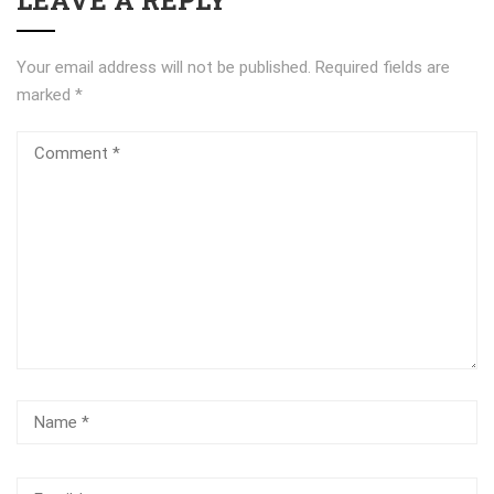
Your email address will not be published.
Required fields are
marked
*