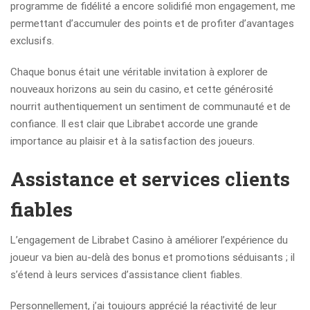
programme de fidélité a encore solidifié mon engagement, me
permettant d’accumuler des points et de profiter d’avantages
exclusifs.
Chaque bonus était une véritable invitation à explorer de
nouveaux horizons au sein du casino, et cette générosité
nourrit authentiquement un sentiment de communauté et de
confiance. Il est clair que Librabet accorde une grande
importance au plaisir et à la satisfaction des joueurs.
Assistance et services clients
fiables
L’engagement de Librabet Casino à améliorer l’expérience du
joueur va bien au-delà des bonus et promotions séduisants ; il
s’étend à leurs services d’assistance client fiables.
Personnellement, j’ai toujours apprécié la réactivité de leur