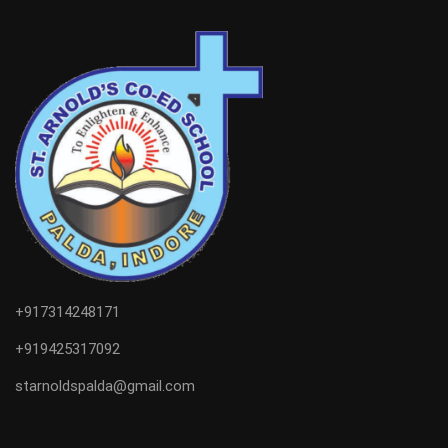
+917314248171
+919425317092
starnoldspalda@gmail.com