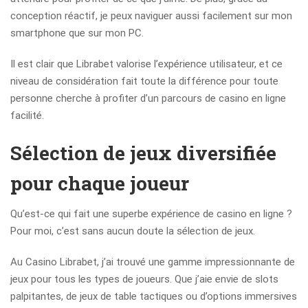
conception réactif, je peux naviguer aussi facilement sur mon
smartphone que sur mon PC.
Il est clair que Librabet valorise l’expérience utilisateur, et ce
niveau de considération fait toute la différence pour toute
personne cherche à profiter d’un parcours de casino en ligne
facilité.
Sélection de jeux diversifiée
pour chaque joueur
Qu’est-ce qui fait une superbe expérience de casino en ligne ?
Pour moi, c’est sans aucun doute la sélection de jeux.
Au Casino Librabet, j’ai trouvé une gamme impressionnante de
jeux pour tous les types de joueurs. Que j’aie envie de slots
palpitantes, de jeux de table tactiques ou d’options immersives