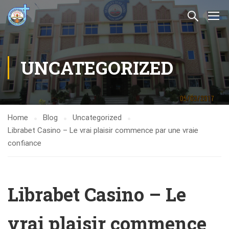
UNCATEGORIZED
Home
Blog
Uncategorized
Librabet Casino – Le vrai plaisir commence par une vraie
confiance
Librabet Casino – Le
vrai plaisir commence