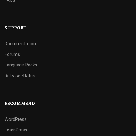
FAQs
SUPPORT
Documentation
Forums
Language Packs
Release Status
RECOMMEND
WordPress
LearnPress