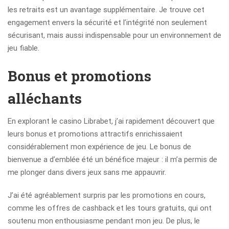
les retraits est un avantage supplémentaire. Je trouve cet
engagement envers la sécurité et l’intégrité non seulement
sécurisant, mais aussi indispensable pour un environnement de
jeu fiable.
Bonus et promotions
alléchants
En explorant le casino Librabet, j’ai rapidement découvert que
leurs bonus et promotions attractifs enrichissaient
considérablement mon expérience de jeu. Le bonus de
bienvenue a d’emblée été un bénéfice majeur : il m’a permis de
me plonger dans divers jeux sans me appauvrir.
J’ai été agréablement surpris par les promotions en cours,
comme les offres de cashback et les tours gratuits, qui ont
soutenu mon enthousiasme pendant mon jeu. De plus, le