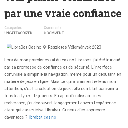
par une vraie confiance
Categories
Comments
UNCATEGORIZED
0 COMMENT
Lors de mon premier essai du casino Librabet, j’ai été intrigué
par sa promesse de confiance et de sécurité. L’interface
conviviale a simplifié la navigation, même pour un débutant en
matière de jeux en ligne. Mais ce qui a vraiment retenu mon
attention, c’est la sélection de jeux ; elle semblait convenir à
tous les types de joueurs. En approfondissant mes
recherches, j’ai découvert l’engagement envers l’expérience
client qui caractérise Librabet. Curieux d’en apprendre
davantage ?
librabet casino