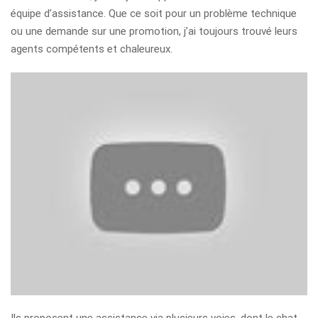
équipe d’assistance. Que ce soit pour un problème technique
ou une demande sur une promotion, j’ai toujours trouvé leurs
agents compétents et chaleureux.
Ils proposent une assistance via plusieurs voies, dont le chat