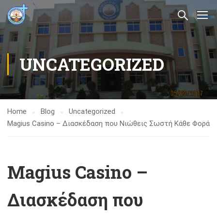
UNCATEGORIZED
Home
Blog
Uncategorized
Magius Casino – Διασκέδαση που Νιώθεις Σωστή Κάθε Φορά
Magius Casino –
Διασκέδαση που