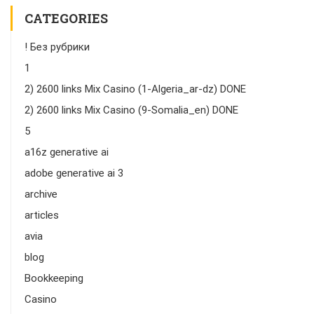
CATEGORIES
! Без рубрики
1
2) 2600 links Mix Casino (1-Algeria_ar-dz) DONE
2) 2600 links Mix Casino (9-Somalia_en) DONE
5
a16z generative ai
adobe generative ai 3
archive
articles
avia
blog
Bookkeeping
Casino