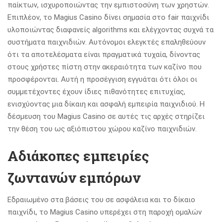
παίκτων, ισχυροποιώντας την εμπιστοσύνη των χρηστών.
Επιπλέον, το Magius Casino δίνει σημασία στο fair παιχνίδι
υλοποιώντας διαφανείς algorithms και ελέγχοντας συχνά τα
συστήματα παιχνιδιών. Αυτόνομοι ελεγκτές επαληθεύουν
ότι τα αποτελέσματα είναι πραγματικά τυχαία, δίνοντας
στους χρήστες πίστη στην ακεραιότητα των καζίνο που
προσφέρονται. Αυτή η προσέγγιση εγγυάται ότι όλοι οι
συμμετέχοντες έχουν ίδιες πιθανότητες επιτυχίας,
ενισχύοντας μια δίκαιη και ασφαλή εμπειρία παιχνιδιού. Η
δέσμευση του Magius Casino σε αυτές τις αρχές στηρίζει
την θέση του ως αξιόπιστου χώρου καζίνο παιχνιδιών.
Αδιάκοπες εμπειρίες
ζωντανών εμπόρων
Εδραιωμένο στα βάσεις του σε ασφάλεια και το δίκαιο
παιχνίδι, το Magius Casino υπερέχει στη παροχή ομαλών