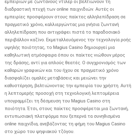
εμπειριών με ζωντανούς ντίλερ οι βελτιώνουν τη
διαδραστική πτυχή των online παιχνιδιών. Αυτές οι
εμπειρίες προσφέρουν στους παίκτες αλληλεπίδραση σε
πραγματικό χρόνο, καλλιεργώντας μια γνήσια ζωντανή
αλληλεπίδραση που αντιγράφει πιστά το παραδοσιακό
περιβάλλον καζίνο. Εκμεταλλευόμενος την τεχνολογία ροής
υψηλής ποιότητας, το Magius Casino δημιουργεί μια
καθηλωτική ατμόσφαιρα όπου οι παίκτες νιώθουν μέρος
της δράσης, αντί για απλούς θεατές. Ο συγχρονισμός των
καθαρών γραφικών και του ήχου σε πραγματικό χρόνο
διασφαλίζει ομαλές μεταβάσεις και μειώνει την
καθυστέρηση, βελτιώνοντας την εμπειρία του χρήστη. Αυτή
η λεπτομερής προσοχή στη τεχνολογική λεπτομέρεια
υπογραμμίζει τη δέσμευση του Magius Casino στη
ποιότητα. Έτσι, στους παίκτες προσφέρεται μια ζωντανή,
εντυπωσιακή πλατφόρμα που ξεπερνά τα συνηθισμένα
online παιχνίδια, ανεβάζοντας τη φήμη του Magius Casino
στο χώρο του ψηφιακού τζόγου.