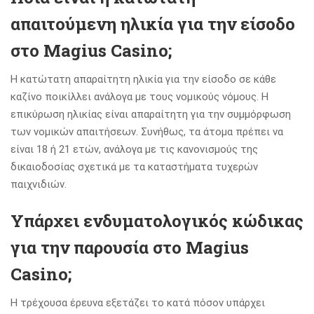
απαιτούμενη ηλικία για την είσοδο
στο Magius Casino;
Η κατώτατη απαραίτητη ηλικία για την είσοδο σε κάθε
καζίνο ποικίλλει ανάλογα με τους νομικούς νόμους. Η
επικύρωση ηλικίας είναι απαραίτητη για την συμμόρφωση
των νομικών απαιτήσεων. Συνήθως, τα άτομα πρέπει να
είναι 18 ή 21 ετών, ανάλογα με τις κανονισμούς της
δικαιοδοσίας σχετικά με τα καταστήματα τυχερών
παιχνιδιών.
Υπάρχει ενδυματολογικός κώδικας
για την παρουσία στο Magius
Casino;
Η τρέχουσα έρευνα εξετάζει το κατά πόσον υπάρχει