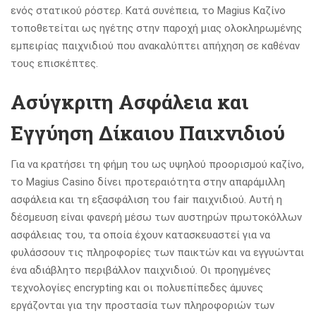
ενός στατικού ρόστερ. Κατά συνέπεια, το Magius Καζίνο
τοποθετείται ως ηγέτης στην παροχή μιας ολοκληρωμένης
εμπειρίας παιχνιδιού που ανακαλύπτει απήχηση σε καθέναν
τους επισκέπτες.
Ασύγκριτη Ασφάλεια και
Εγγύηση Δίκαιου Παιχνιδιού
Για να κρατήσει τη φήμη του ως υψηλού προορισμού καζίνο,
το Magius Casino δίνει προτεραιότητα στην απαράμιλλη
ασφάλεια και τη εξασφάλιση του fair παιχνιδιού. Αυτή η
δέσμευση είναι φανερή μέσω των αυστηρών πρωτοκόλλων
ασφάλειας του, τα οποία έχουν κατασκευαστεί για να
φυλάσσουν τις πληροφορίες των παικτών και να εγγυώνται
ένα αδιάβλητο περιβάλλον παιχνιδιού. Οι προηγμένες
τεχνολογίες encrypting και οι πολυεπίπεδες άμυνες
εργάζονται για την προστασία των πληροφοριών των