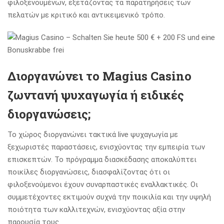
φιλοξενουμένων, εξετάζοντας τα παρατηρήσεις των
πελατών με κριτικό και αντικειμενικό τρόπο.
Διοργανώνει το Magius Casino
ζωντανή ψυχαγωγία ή ειδικές
διοργανώσεις;
Το χώρος διοργανώνει τακτικά live ψυχαγωγία με
ξεχωριστές παραστάσεις, ενισχύοντας την εμπειρία των
επισκεπτών. Το πρόγραμμα διασκέδασης αποκαλύπτει
ποικίλες διοργανώσεις, διασφαλίζοντας ότι οι
φιλοξενούμενοι έχουν συναρπαστικές εναλλακτικές. Οι
συμμετέχοντες εκτιμούν συχνά την ποικιλία και την υψηλή
ποιότητα των καλλιτεχνών, ενισχύοντας αξία στην
παρουσία τους.