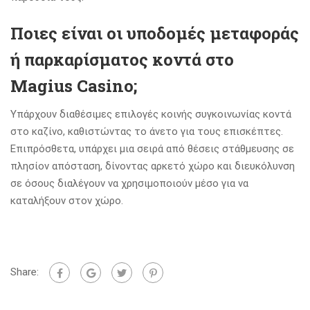
Ποιες είναι οι υποδομές μεταφοράς
ή παρκαρίσματος κοντά στο
Magius Casino;
Υπάρχουν διαθέσιμες επιλογές κοινής συγκοινωνίας κοντά
στο καζίνο, καθιστώντας το άνετο για τους επισκέπτες.
Επιπρόσθετα, υπάρχει μια σειρά από θέσεις στάθμευσης σε
πλησίον απόσταση, δίνοντας αρκετό χώρο και διευκόλυνση
σε όσους διαλέγουν να χρησιμοποιούν μέσο για να
καταλήξουν στον χώρο.
Share: