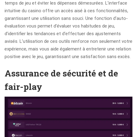
temps de jeu et éviter les dépenses démesurées. L’interface
intuitive du casino offre un accès aisé à ces fonctionnalités,
garantissant une utilisation sans souci. Une fonction d’auto-
évaluation vous permet d’évaluer vos habitudes de jeu,
d’identifier les tendances et d’effectuer des ajustements
avisés. L’utilisation de ces outils renforce non seulement votre
expérience, mais vous aide également à entretenir une relation
positive avec le jeu, garantissant une satisfaction sans excès.
Assurance de sécurité et de
fair-play