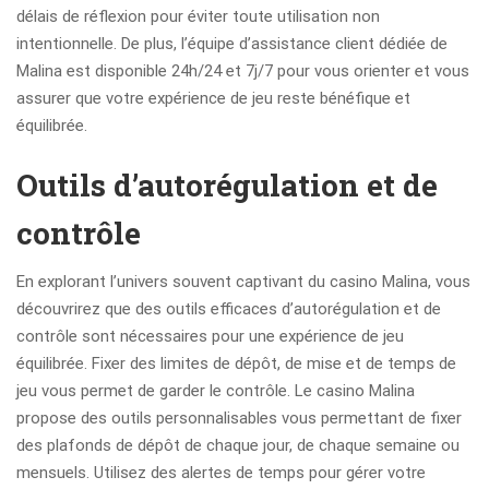
délais de réflexion pour éviter toute utilisation non
intentionnelle. De plus, l’équipe d’assistance client dédiée de
Malina est disponible 24h/24 et 7j/7 pour vous orienter et vous
assurer que votre expérience de jeu reste bénéfique et
équilibrée.
Outils d’autorégulation et de
contrôle
En explorant l’univers souvent captivant du casino Malina, vous
découvrirez que des outils efficaces d’autorégulation et de
contrôle sont nécessaires pour une expérience de jeu
équilibrée. Fixer des limites de dépôt, de mise et de temps de
jeu vous permet de garder le contrôle. Le casino Malina
propose des outils personnalisables vous permettant de fixer
des plafonds de dépôt de chaque jour, de chaque semaine ou
mensuels. Utilisez des alertes de temps pour gérer votre