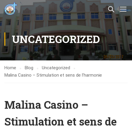
UNCATEGORIZED
Home
Blog
Uncategorized
Malina Casino – Stimulation et sens de l’harmonie
Malina Casino –
Stimulation et sens de