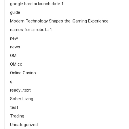
google bard ai launch date 1
guide
Modern Technology Shapes the iGaming Experience
names for ai robots 1
new
news
OM
OM cc
Online Casino
q
ready_text
Sober Living
test
Trading
Uncategorized