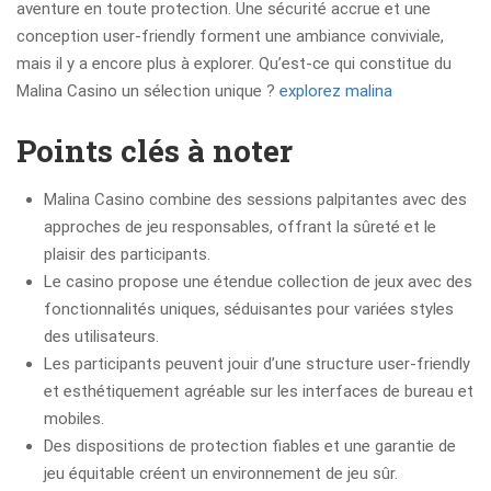
aventure en toute protection. Une sécurité accrue et une
conception user-friendly forment une ambiance conviviale,
mais il y a encore plus à explorer. Qu’est-ce qui constitue du
Malina Casino un sélection unique ?
explorez malina
Points clés à noter
Malina Casino combine des sessions palpitantes avec des
approches de jeu responsables, offrant la sûreté et le
plaisir des participants.
Le casino propose une étendue collection de jeux avec des
fonctionnalités uniques, séduisantes pour variées styles
des utilisateurs.
Les participants peuvent jouir d’une structure user-friendly
et esthétiquement agréable sur les interfaces de bureau et
mobiles.
Des dispositions de protection fiables et une garantie de
jeu équitable créent un environnement de jeu sûr.