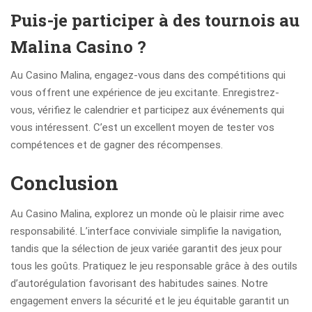
Puis-je participer à des tournois au
Malina Casino ?
Au Casino Malina, engagez-vous dans des compétitions qui
vous offrent une expérience de jeu excitante. Enregistrez-
vous, vérifiez le calendrier et participez aux événements qui
vous intéressent. C’est un excellent moyen de tester vos
compétences et de gagner des récompenses.
Conclusion
Au Casino Malina, explorez un monde où le plaisir rime avec
responsabilité. L’interface conviviale simplifie la navigation,
tandis que la sélection de jeux variée garantit des jeux pour
tous les goûts. Pratiquez le jeu responsable grâce à des outils
d’autorégulation favorisant des habitudes saines. Notre
engagement envers la sécurité et le jeu équitable garantit un