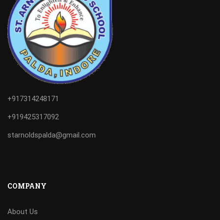
+917314248171
+919425317092
starnoldspalda@gmail.com
COMPANY
About Us