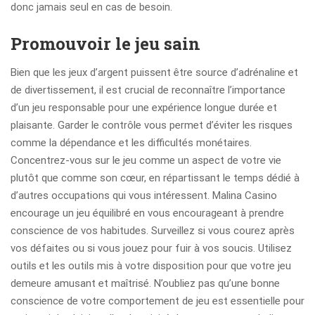
donc jamais seul en cas de besoin.
Promouvoir le jeu sain
Bien que les jeux d’argent puissent être source d’adrénaline et
de divertissement, il est crucial de reconnaître l’importance
d’un jeu responsable pour une expérience longue durée et
plaisante. Garder le contrôle vous permet d’éviter les risques
comme la dépendance et les difficultés monétaires.
Concentrez-vous sur le jeu comme un aspect de votre vie
plutôt que comme son cœur, en répartissant le temps dédié à
d’autres occupations qui vous intéressent. Malina Casino
encourage un jeu équilibré en vous encourageant à prendre
conscience de vos habitudes. Surveillez si vous courez après
vos défaites ou si vous jouez pour fuir à vos soucis. Utilisez
outils et les outils mis à votre disposition pour que votre jeu
demeure amusant et maîtrisé. N’oubliez pas qu’une bonne
conscience de votre comportement de jeu est essentielle pour