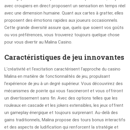
avec croupiers en direct proposent un sensation en temps réel
avec une dimension humaine. Quant aux cartes à gratter, elles
proposent des émotions rapides aux joueurs occasionnels.
Cette grande diversité assure que, quels que soient vos goûts
ou vos préférences, vous trouverez toujours quelque chose
pour vous divertir au Malina Casino.
Caractéristiques de jeu innovantes
L’créativité et l’excitation caractérisent l’approche du casino
Malina en matière de fonctionnalités de jeu, propulsant
l’expérience de jeu à un degré supérieur. Vous découvrirez des
mécanismes de pointe qui vous fascineront et vous offriront
un divertissement sans fin. Avec des options telles que les
rouleaux en cascade et les jokers extensibles, les jeux offrent
un gameplay énergique et toujours surprenant. Au-delà des
gains traditionnels, Malina propose des tours bonus interactifs
et des aspects de ludification qui renforcent la stratégie et