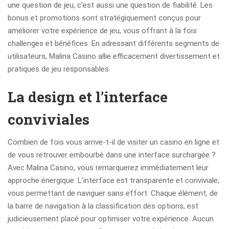
une question de jeu, c’est aussi une question de fiabilité. Les
bonus et promotions sont stratégiquement conçus pour
améliorer votre expérience de jeu, vous offrant à la fois
challenges et bénéfices. En adressant différents segments de
utilisateurs, Malina Casino allie efficacement divertissement et
pratiques de jeu responsables.
La design et l’interface
conviviales
Combien de fois vous arrive-t-il de visiter un casino en ligne et
de vous retrouver embourbé dans une interface surchargée ?
Avec Malina Casino, vous remarquerez immédiatement leur
approche énergique. L’interface est transparente et conviviale,
vous permettant de naviguer sans effort. Chaque élément, de
la barre de navigation à la classification des options, est
judicieusement placé pour optimiser votre expérience. Aucun