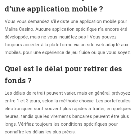
d’une application mobile ?
Vous vous demandez s’il existe une application mobile pour
Malina Casino. Aucune application spécifique n’a encore été
développée, mais ne vous inquiétez pas ! Vous pouvez
toujours accéder à la plateforme via un site web adapté aux
mobiles, pour une expérience de jeu fluide où que vous soyez.
Quel est le délai pour retirer des
fonds ?
Les délais de retrait peuvent varier, mais en général, prévoyez
entre 1 et 3 jours, selon la méthode choisie. Les portefeuilles
électroniques sont souvent plus rapides à traiter, en quelques
heures, tandis que les virements bancaires peuvent être plus
longs. Vérifiez toujours les conditions spécifiques pour
connaître les délais les plus précis.