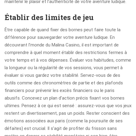
maintenir le plaisir et l’authenticité de votre aventure ludique.
Établir des limites de jeu
Être capable de quand fixer des bornes peut faire toute la
différence pour sauvegarder votre aventure ludique. En
découvrant l’monde du Malina Casino, il est important de
comprendre à quel moment établir des restrictions fermes à
votre temps et à vos dépenses. Évaluer vos habitudes, comme
la longueur ou la régularité de vos sessions, vous permet à
évaluer si vous gardez votre stabilité. Servez-vous de des
outils comme des chronomètres de partie et des plafonds
financiers pour prévenir les excès financiers ou le paris
abusifs. Concevez un plan d’action précis fixant vos bornes
ultimes. Pensez à ce qui est sensé : assurez-vous que vos jeux
restent un divertissement, pas un poids. Rester conscient des
émotions associées aux paris (comme la poursuite de ses
défaites) est crucial. Il s’agit de profiter du frisson sans
mettre en danger sa stabilité monétaire ni son bien-être.