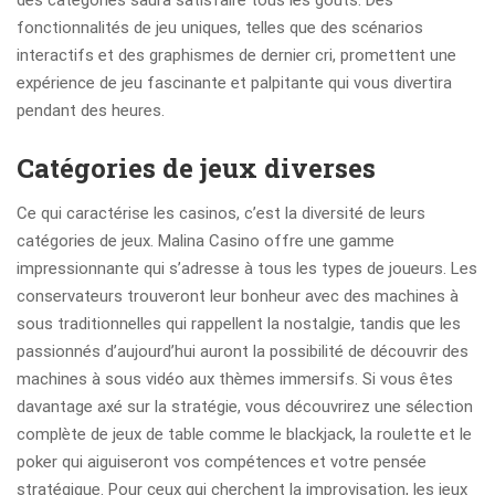
fonctionnalités de jeu uniques, telles que des scénarios
interactifs et des graphismes de dernier cri, promettent une
expérience de jeu fascinante et palpitante qui vous divertira
pendant des heures.
Catégories de jeux diverses
Ce qui caractérise les casinos, c’est la diversité de leurs
catégories de jeux. Malina Casino offre une gamme
impressionnante qui s’adresse à tous les types de joueurs. Les
conservateurs trouveront leur bonheur avec des machines à
sous traditionnelles qui rappellent la nostalgie, tandis que les
passionnés d’aujourd’hui auront la possibilité de découvrir des
machines à sous vidéo aux thèmes immersifs. Si vous êtes
davantage axé sur la stratégie, vous découvrirez une sélection
complète de jeux de table comme le blackjack, la roulette et le
poker qui aiguiseront vos compétences et votre pensée
stratégique. Pour ceux qui cherchent la improvisation, les jeux