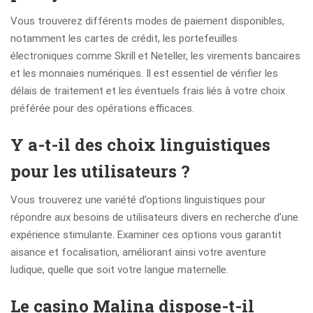
Vous trouverez différents modes de paiement disponibles,
notamment les cartes de crédit, les portefeuilles
électroniques comme Skrill et Neteller, les virements bancaires
et les monnaies numériques. Il est essentiel de vérifier les
délais de traitement et les éventuels frais liés à votre choix
préférée pour des opérations efficaces.
Y a-t-il des choix linguistiques
pour les utilisateurs ?
Vous trouverez une variété d’options linguistiques pour
répondre aux besoins de utilisateurs divers en recherche d’une
expérience stimulante. Examiner ces options vous garantit
aisance et focalisation, améliorant ainsi votre aventure
ludique, quelle que soit votre langue maternelle.
Le casino Malina dispose-t-il