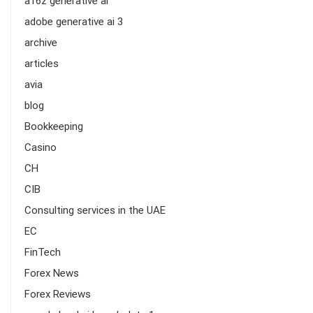
a16z generative ai
adobe generative ai 3
archive
articles
avia
blog
Bookkeeping
Casino
CH
CIB
Consulting services in the UAE
EC
FinTech
Forex News
Forex Reviews