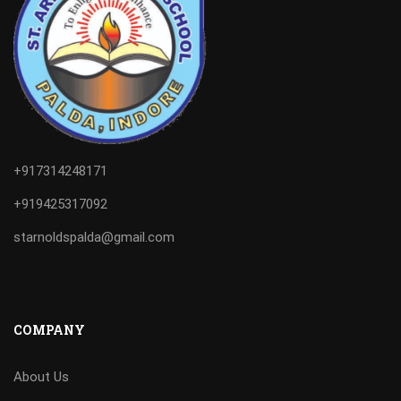
+917314248171
+919425317092
starnoldspalda@gmail.com
COMPANY
About Us