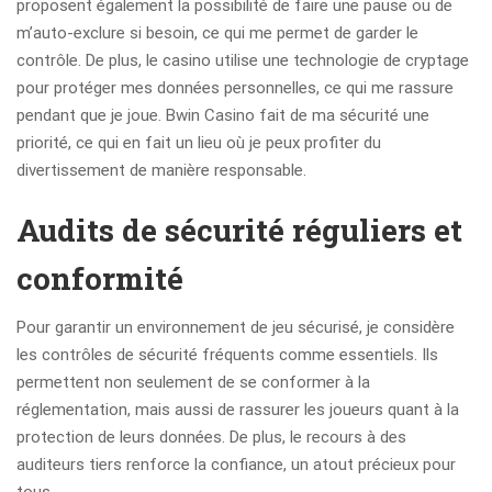
proposent également la possibilité de faire une pause ou de
m’auto-exclure si besoin, ce qui me permet de garder le
contrôle. De plus, le casino utilise une technologie de cryptage
pour protéger mes données personnelles, ce qui me rassure
pendant que je joue. Bwin Casino fait de ma sécurité une
priorité, ce qui en fait un lieu où je peux profiter du
divertissement de manière responsable.
Audits de sécurité réguliers et
conformité
Pour garantir un environnement de jeu sécurisé, je considère
les contrôles de sécurité fréquents comme essentiels. Ils
permettent non seulement de se conformer à la
réglementation, mais aussi de rassurer les joueurs quant à la
protection de leurs données. De plus, le recours à des
auditeurs tiers renforce la confiance, un atout précieux pour
tous.