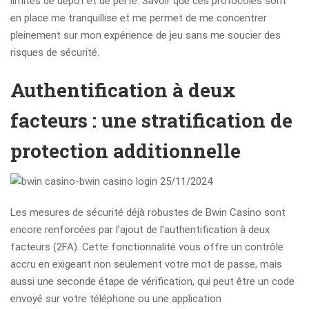
limites de dépôt et de perte. Savoir que ces protocoles sont
en place me tranquillise et me permet de me concentrer
pleinement sur mon expérience de jeu sans me soucier des
risques de sécurité.
Authentification à deux
facteurs : une stratification de
protection additionnelle
Les mesures de sécurité déjà robustes de Bwin Casino sont
encore renforcées par l’ajout de l’authentification à deux
facteurs (2FA). Cette fonctionnalité vous offre un contrôle
accru en exigeant non seulement votre mot de passe, mais
aussi une seconde étape de vérification, qui peut être un code
envoyé sur votre téléphone ou une application