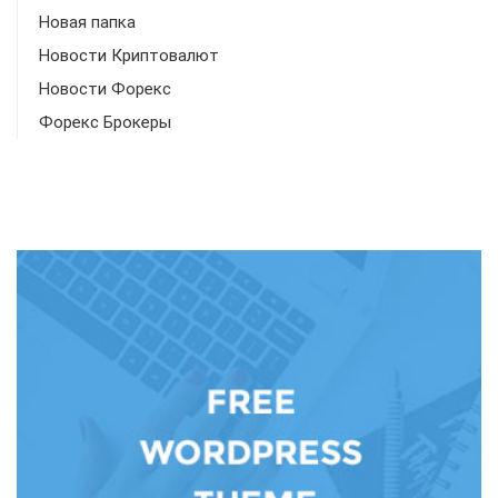
Новая папка
Новости Криптовалют
Новости Форекс
Форекс Брокеры