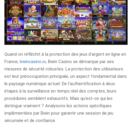
Quand on réfléchit à la protection des jeux d’argent en ligne en
France,
bwincasino.io
, Bwin Casino se démarque par ses
mesures de sécurité robustes. La protection des utilisateurs
est leur préoccupation principale, un aspect fondamental dans
le paysage numérique actuel. De l’authentification à deux
étapes à la surveillance en temps réel des comptes, leurs
procédures semblent exhaustifs. Mais qu’est-ce qui les
distingue vraiment ? Analysons les actions spécifiques
implémentées par Bwin pour garantir une session de jeu
sécurisée et de confiance.