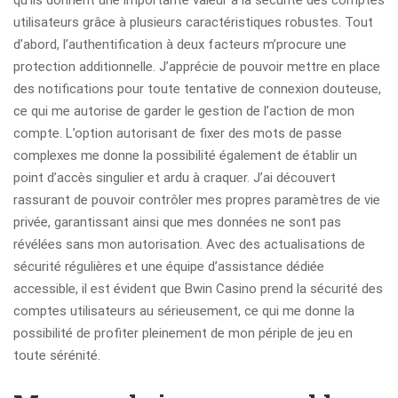
utilisateurs grâce à plusieurs caractéristiques robustes. Tout
d’abord, l’authentification à deux facteurs m’procure une
protection additionnelle. J’apprécie de pouvoir mettre en place
des notifications pour toute tentative de connexion douteuse,
ce qui me autorise de garder le gestion de l’action de mon
compte. L’option autorisant de fixer des mots de passe
complexes me donne la possibilité également de établir un
point d’accès singulier et ardu à craquer. J’ai découvert
rassurant de pouvoir contrôler mes propres paramètres de vie
privée, garantissant ainsi que mes données ne sont pas
révélées sans mon autorisation. Avec des actualisations de
sécurité régulières et une équipe d’assistance dédiée
accessible, il est évident que Bwin Casino prend la sécurité des
comptes utilisateurs au sérieusement, ce qui me donne la
possibilité de profiter pleinement de mon périple de jeu en
toute sérénité.