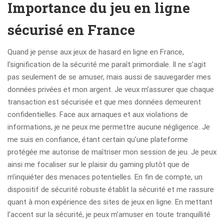
Importance du jeu en ligne
sécurisé en France
Quand je pense aux jeux de hasard en ligne en France,
l’signification de la sécurité me paraît primordiale. Il ne s’agit
pas seulement de se amuser, mais aussi de sauvegarder mes
données privées et mon argent. Je veux m’assurer que chaque
transaction est sécurisée et que mes données demeurent
confidentielles. Face aux arnaques et aux violations de
informations, je ne peux me permettre aucune négligence. Je
me suis en confiance, étant certain qu’une plateforme
protégée me autorise de maîtriser mon session de jeu. Je peux
ainsi me focaliser sur le plaisir du gaming plutôt que de
m’inquiéter des menaces potentielles. En fin de compte, un
dispositif de sécurité robuste établit la sécurité et me rassure
quant à mon expérience des sites de jeux en ligne. En mettant
l’accent sur la sécurité, je peux m’amuser en toute tranquillité