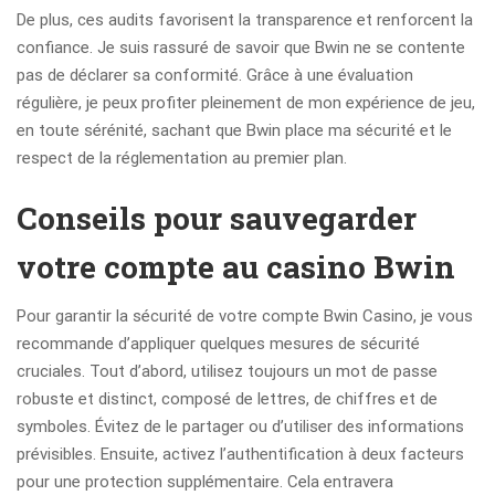
De plus, ces audits favorisent la transparence et renforcent la
confiance. Je suis rassuré de savoir que Bwin ne se contente
pas de déclarer sa conformité. Grâce à une évaluation
régulière, je peux profiter pleinement de mon expérience de jeu,
en toute sérénité, sachant que Bwin place ma sécurité et le
respect de la réglementation au premier plan.
Conseils pour sauvegarder
votre compte au casino Bwin
Pour garantir la sécurité de votre compte Bwin Casino, je vous
recommande d’appliquer quelques mesures de sécurité
cruciales. Tout d’abord, utilisez toujours un mot de passe
robuste et distinct, composé de lettres, de chiffres et de
symboles. Évitez de le partager ou d’utiliser des informations
prévisibles. Ensuite, activez l’authentification à deux facteurs
pour une protection supplémentaire. Cela entravera