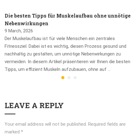
Die besten Tipps für Muskelaufbau ohne unnötige
Nebenwirkungen
9 March, 2026
Der Muskelaufbau ist für viele Menschen ein zentrales
Fitnessziel. Dabei ist es wichtig, diesen Prozess gesund und
nachhaltig zu gestalten, um unnötige Nebenwirkungen zu
vermeiden. In diesem Artikel präsentieren wir Ihnen die besten
Tipps, um effizient Muskeln aufzubauen, ohne auf …
LEAVE A REPLY
Your email address will not be published.
Required fields are
marked
*