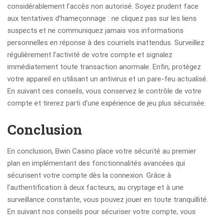
considérablement l’accès non autorisé. Soyez prudent face
aux tentatives d’hameçonnage : ne cliquez pas sur les liens
suspects et ne communiquez jamais vos informations
personnelles en réponse à des courriels inattendus. Surveillez
régulièrement l’activité de votre compte et signalez
immédiatement toute transaction anormale. Enfin, protégez
votre appareil en utilisant un antivirus et un pare-feu actualisé.
En suivant ces conseils, vous conservez le contrôle de votre
compte et tirerez parti d’une expérience de jeu plus sécurisée.
Conclusion
En conclusion, Bwin Casino place votre sécurité au premier
plan en implémentant des fonctionnalités avancées qui
sécurisent votre compte dès la connexion. Grâce à
l’authentification à deux facteurs, au cryptage et à une
surveillance constante, vous pouvez jouer en toute tranquillité.
En suivant nos conseils pour sécuriser votre compte, vous