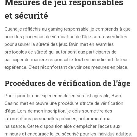
Mesures de jeu responsables
et sécurité
Quand je réfléchis au gaming responsable, je comprends à quel
point les processus de vérification de l’âge sont essentielles
pour assurer la sûreté des jeux. Bwin met en avant les
protocoles de sûreté qui autorisent aux participants de
participer de manière responsable tout en bénéficiant de leur
expérience. C’est réconfortant de voir ces mesures en place.
Procédures de vérification de l’âge
Pour garantir une expérience de jeu sûre et agréable, Bwin
Casino met en œuvre une procédure stricte de vérification
d’âge. Lors de mon inscription, je dois soumettre des
informations personnelles précises, notamment ma
naissance. Cette disposition aide d’empêcher l’accès aux
mineurs et encourage le jeu sécurisé pour les individus adultes.