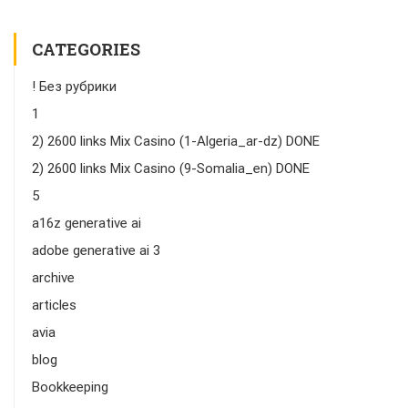
CATEGORIES
! Без рубрики
1
2) 2600 links Mix Casino (1-Algeria_ar-dz) DONE
2) 2600 links Mix Casino (9-Somalia_en) DONE
5
a16z generative ai
adobe generative ai 3
archive
articles
avia
blog
Bookkeeping