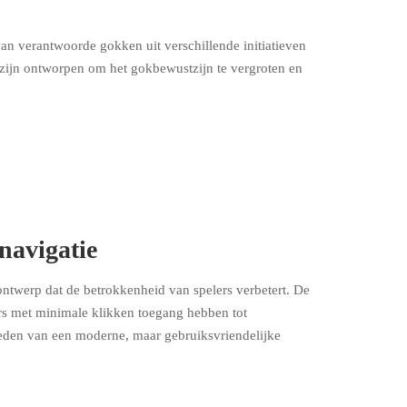
van verantwoorde gokken uit verschillende initiatieven
zijn ontworpen om het gokbewustzijn te vergroten en
:
navigatie
eontwerp dat de betrokkenheid van spelers verbetert. De
ers met minimale klikken toegang hebben tot
bieden van een moderne, maar gebruiksvriendelijke