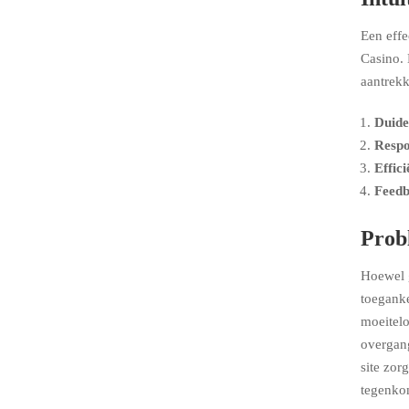
Een effe
Casino. 
aantrekk
Duide
Respo
Effic
Feed
Prob
Hoewel g
toeganke
moeitelo
overgang
site zor
tegenkom