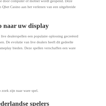
game door computer of mobiel wordt geopend. Deze
an Qbet Casino aan het verlenen van een uitgebreide
o naar uw display
live dealerspellen een populaire oplossing gecreëerd
en. De evolutie van live dealers heeft dit gedeelte
gameplay bieden. Deze spellen verschaffen een ware
p zoek zijn naar ware spel.
derlandse spelers