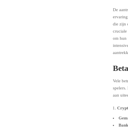
De aantr
ervaring
die zijn
cruciale
om hun i
intensiv
aantrekk
Beta
Vele bet
spelers.
aan uite
Crypt
Gema
Bank