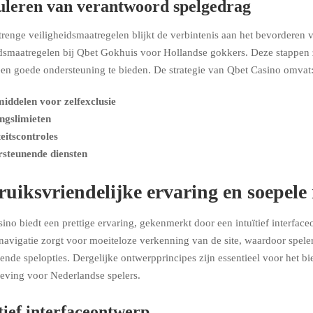
uleren van verantwoord spelgedrag
trenge veiligheidsmaatregelen blijkt de verbintenis aan het bevorderen 
dsmaatregelen bij Qbet Gokhuis voor Hollandse gokkers. Deze stappen 
een goede ondersteuning te bieden. De strategie van Qbet Casino omvat
iddelen voor zelfexclusie
ingslimieten
eitscontroles
steunende diensten
uiksvriendelijke ervaring en soepele 
ino biedt een prettige ervaring, gekenmerkt door een intuïtief interfac
navigatie zorgt voor moeiteloze verkenning van de site, waardoor spel
lende spelopties. Dergelijke ontwerpprincipes zijn essentieel voor het 
ving voor Nederlandse spelers.
tief interfaceontwerp