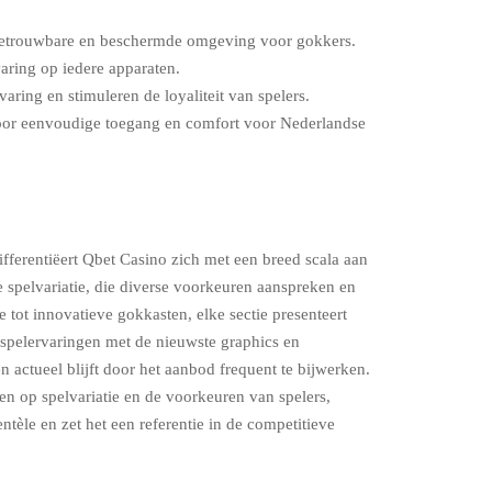
 betrouwbare en beschermde omgeving voor gokkers.
varing op iedere apparaten.
ring en stimuleren de loyaliteit van spelers.
oor eenvoudige toegang en comfort voor Nederlandse
fferentiëert Qbet Casino zich met een breed scala aan
e spelvariatie, die diverse voorkeuren aanspreken en
e tot innovatieve gokkasten, elke sectie presenteert
 spelervaringen met de nieuwste graphics en
 actueel blijft door het aanbod frequent te bijwerken.
en op spelvariatie en de voorkeuren van spelers,
tèle en zet het een referentie in de competitieve