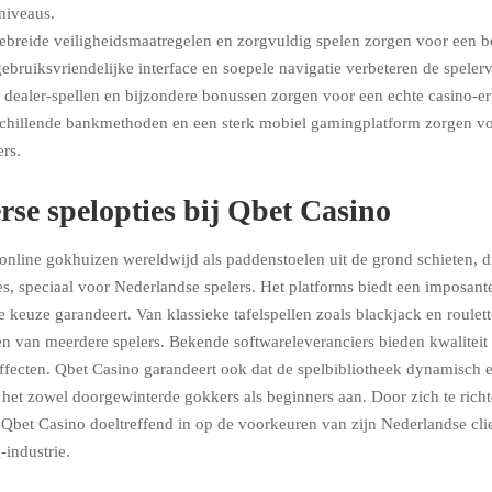
 niveaus.
ebreide veiligheidsmaatregelen en zorgvuldig spelen zorgen voor een
ebruiksvriendelijke interface en soepele navigatie verbeteren de speler
 dealer-spellen en bijzondere bonussen zorgen voor een echte casino-erva
chillende bankmethoden en een sterk mobiel gamingplatform zorgen v
ers.
rse spelopties bij Qbet Casino
nline gokhuizen wereldwijd als paddenstoelen uit de grond schieten, di
es, speciaal voor Nederlandse spelers. Het platforms biedt een imposant
e keuze garandeert. Van klassieke tafelspellen zoals blackjack en roulett
en van meerdere spelers. Bekende softwareleveranciers bieden kwaliteit
ffecten. Qbet Casino garandeert ook dat de spelbibliotheek dynamisch en
t het zowel doorgewinterde gokkers als beginners aan. Door zich te richt
 Qbet Casino doeltreffend in op de voorkeuren van zijn Nederlandse clien
industrie.