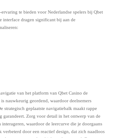
e-ervaring te bieden voor Nederlandse spelers bij Qbet
 interface dragen significant bij aan de
maliseren:
navigatie van het platform van Qbet Casino de
na is nauwkeurig geordend, waardoor deelnemers
e strategisch geplaatste navigatiebalk maakt rappe
g garandeert. Zorg voor detail in het ontwerp van de
n interageren, waardoor de leercurve die je doorgaans
verbeterd door een reactief design, dat zich naadloos