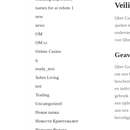
Veil
names for ai robots 1
new
Qbet Cas
news
spelers 
onderste
OM
van Qbet
OM cc
Online Casino
Geav
q
Qbet Gok
ready_text
om een b
Sober Living
bescherm
test
en indiv
Trading
gebruik 
een tijd
Uncategorized
aan een 
Новая папка
beveilig
Новости Криптовалют
Новости Форекс