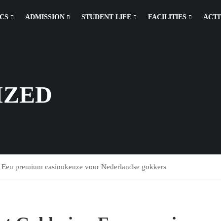
CS
ADMISSION
STUDENT LIFE
FACILITIES
ACTI
IZED
 Een premium casinokeuze voor Nederlandse gokkers