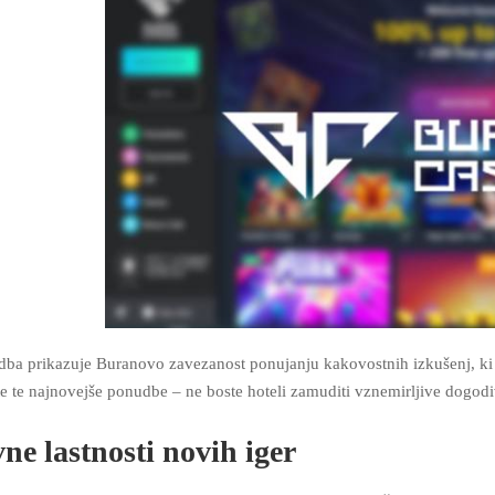
ba prikazuje Buranovo zavezanost ponujanju kakovostnih izkušenj, ki
te te najnovejše ponudbe – ne boste hoteli zamuditi vznemirljive dogodi
ne lastnosti novih iger