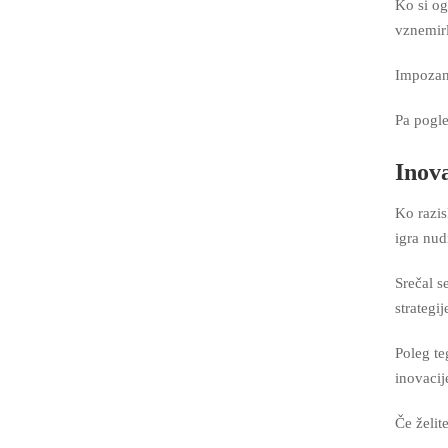
Ko si og
vznemirl
Impozant
Pa pogle
Inov
Ko razis
igra nud
Srečal s
strategi
Poleg te
inovacij
Če želite