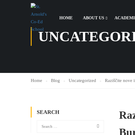
HOME
ABOUT US
ACADEMI
UNCATEGOR
Home
Blog
Uncategorized
Raziščite nove 
SEARCH
Raz
Bu