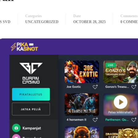
Categories
Date
Comments
S SVD
UNCATEGORIZED
OCTOBER 28, 2025
0 COMM