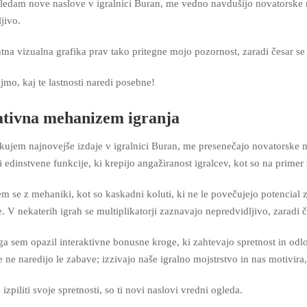
ledam nove naslove v igralnici Buran, me vedno navdušijo novatorske m
jivo.
na vizualna grafika prav tako pritegne mojo pozornost, zaradi česar se 
jmo, kaj te lastnosti naredi posebne!
ativna mehanizem igranja
kujem najnovejše izdaje v igralnici Buran, me presenečajo novatorske me
i edinstvene funkcije, ki krepijo angažiranost igralcev, kot so na primer 
em se z mehaniki, kot so kaskadni koluti, ki ne le povečujejo potencial
je. V nekaterih igrah se multiplikatorji zaznavajo nepredvidljivo, zaradi č
ga sem opazil interaktivne bonusne kroge, ki zahtevajo spretnost in odlo
e ne naredijo le zabave; izzivajo naše igralno mojstrstvo in nas motivi
 izpiliti svoje spretnosti, so ti novi naslovi vredni ogleda.