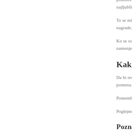
najljubš
To se mi
nagrade
Ko se od
namenjen
Kako
Da bi re
pomena
Pomembno
Poglejm
Pozn