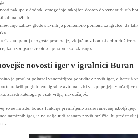
go.
osti nakupa z dodatki omogočajo takojšen dostop do vznemirljivih bonus
ktikah naložbah.
mevanje zahtev glede stavnih je pomembno pomena za igralce, da lahk
tke.
n Casino ponuja pogoste promocije, vključno z bonusi dobrodošlice za
lce, kar izboljšuje celotno uporabniško izkušnjo.
ovejše novosti iger v igralnici Buran
sino je pravkar pokazal vznemirljivo ponuditev novih iger, o kateri
boste odkrili poglobljene igralne avtomate, ki vas popeljejo v očarljive
ka, zaradi katerega je vsak vrtljaj navdušujoč.
ej so se mi zdel bonus funkcije premišljeno zasnovane, saj izboljšujejo
ec namiznih iger, je na voljo tudi seznam novih različic, ki predstavljaj
ce.