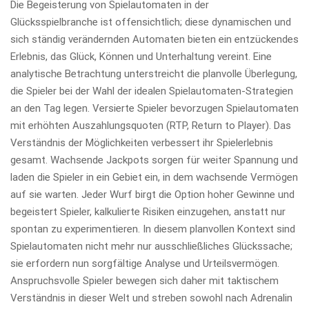
Die Begeisterung von Spielautomaten in der
Glücksspielbranche ist offensichtlich; diese dynamischen und
sich ständig verändernden Automaten bieten ein entzückendes
Erlebnis, das Glück, Können und Unterhaltung vereint. Eine
analytische Betrachtung unterstreicht die planvolle Überlegung,
die Spieler bei der Wahl der idealen Spielautomaten-Strategien
an den Tag legen. Versierte Spieler bevorzugen Spielautomaten
mit erhöhten Auszahlungsquoten (RTP, Return to Player). Das
Verständnis der Möglichkeiten verbessert ihr Spielerlebnis
gesamt. Wachsende Jackpots sorgen für weiter Spannung und
laden die Spieler in ein Gebiet ein, in dem wachsende Vermögen
auf sie warten. Jeder Wurf birgt die Option hoher Gewinne und
begeistert Spieler, kalkulierte Risiken einzugehen, anstatt nur
spontan zu experimentieren. In diesem planvollen Kontext sind
Spielautomaten nicht mehr nur ausschließliches Glückssache;
sie erfordern nun sorgfältige Analyse und Urteilsvermögen.
Anspruchsvolle Spieler bewegen sich daher mit taktischem
Verständnis in dieser Welt und streben sowohl nach Adrenalin