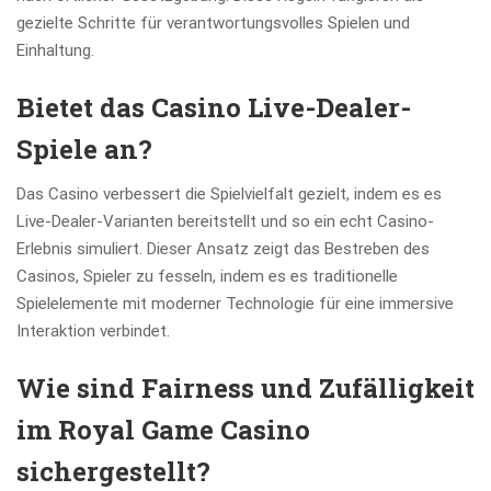
gezielte Schritte für verantwortungsvolles Spielen und
Einhaltung.
Bietet das Casino Live-Dealer-
Spiele an?
Das Casino verbessert die Spielvielfalt gezielt, indem es es
Live-Dealer-Varianten bereitstellt und so ein echt Casino-
Erlebnis simuliert. Dieser Ansatz zeigt das Bestreben des
Casinos, Spieler zu fesseln, indem es es traditionelle
Spielelemente mit moderner Technologie für eine immersive
Interaktion verbindet.
Wie sind Fairness und Zufälligkeit
im Royal Game Casino
sichergestellt?