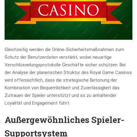
Gleichzeitig werden die Online-Sicherheitsmaßnahmen zum
Schutz der Benutzerdaten verstärkt, wobei neuartige
Verschlüsselungsprotokolle Geschäfte sicher schützen. Bei
der Analyse der planerischen Struktur des Royal Game Casinos
wird offensichtlich, dass die strategische Betonung der
Kombination von Bequemlichkeit und Zuverlässigkeit das
Zutrauen der Spieler unterstützt und so zu anhaltender
Loyalität und Engagement führt.
Außergewöhnliches Spieler-
Supportsystem