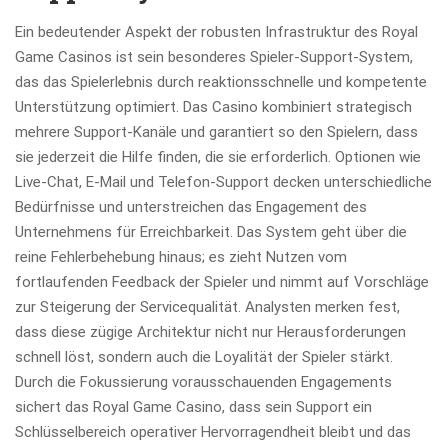
Ein bedeutender Aspekt der robusten Infrastruktur des Royal
Game Casinos ist sein besonderes Spieler-Support-System,
das das Spielerlebnis durch reaktionsschnelle und kompetente
Unterstützung optimiert. Das Casino kombiniert strategisch
mehrere Support-Kanäle und garantiert so den Spielern, dass
sie jederzeit die Hilfe finden, die sie erforderlich. Optionen wie
Live-Chat, E-Mail und Telefon-Support decken unterschiedliche
Bedürfnisse und unterstreichen das Engagement des
Unternehmens für Erreichbarkeit. Das System geht über die
reine Fehlerbehebung hinaus; es zieht Nutzen vom
fortlaufenden Feedback der Spieler und nimmt auf Vorschläge
zur Steigerung der Servicequalität. Analysten merken fest,
dass diese zügige Architektur nicht nur Herausforderungen
schnell löst, sondern auch die Loyalität der Spieler stärkt.
Durch die Fokussierung vorausschauenden Engagements
sichert das Royal Game Casino, dass sein Support ein
Schlüsselbereich operativer Hervorragendheit bleibt und das