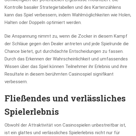
Kontrolle basaler Strategietabellen und des Kartenzählens
kann das Spiel verbessern, indem Wahlmöglichkeiten wie Holen,
Halten oder Doppeln optimiert werden.
Die Anspannung nimmt zu, wenn die Zocker in diesem Kampf
der Schläue gegen den Dealer antreten und jede Spielrunde die
Chance bietet, gut durchdachte Entscheidungen zu fassen.
Durch das Erkennen der Wahrscheinlichkeit und umfassendes
Wissen über das Spiel können Teilnehmer ihr Erlebnis und ihre
Resultate in diesem berühmten Casinospiel signifikant
verbessern.
Fließendes und verlässliches
Spielerlebnis
Obwohl der Attraktivität von Casinospielen unbestreitbar ist,
ist ein glattes und verlässliches Spielerlebnis nicht nur für