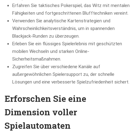
Erfahren Sie taktisches Pokerspiel, das Witz mit mentalen
Fähigkeiten und fortgeschrittenen Blufftechniken vereint.
Verwenden Sie analytische Kartenstrategien und
Wahrscheinlichkeitsverständnis, um in spannenden
Blackjack-Runden zu überzeugen.
Erleben Sie ein flüssiges Spielerlebnis mit geschützten
mobilen Wechseln und starken Online-
Sicherheitsmaßnahmen.
Zugreifen Sie über verschiedene Kanäle auf
außergewöhnlichen Spielersupport zu, der schnelle
Lösungen und eine verbesserte Spielzufriedenheit sichert.
Erforschen Sie eine
Dimension voller
Spielautomaten