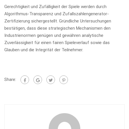
Gerechtigkeit und Zufälligkeit der Spiele werden durch
Algorithmus-Transparenz und Zufallszahlengenerator-
Zertifizierung sichergestellt. Gründliche Untersuchungen
bestätigen, dass diese strategischen Mechanismen den
Industrienormen genügen und gewähren analytische
Zuverlässigkeit für einen fairen Spieleverlauf sowie das
Glauben und die Integrität der Teilnehmer.
Share: