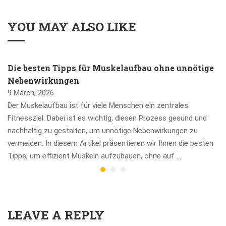
YOU MAY ALSO LIKE
Die besten Tipps für Muskelaufbau ohne unnötige
Nebenwirkungen
9 March, 2026
Der Muskelaufbau ist für viele Menschen ein zentrales
Fitnessziel. Dabei ist es wichtig, diesen Prozess gesund und
nachhaltig zu gestalten, um unnötige Nebenwirkungen zu
vermeiden. In diesem Artikel präsentieren wir Ihnen die besten
Tipps, um effizient Muskeln aufzubauen, ohne auf …
LEAVE A REPLY