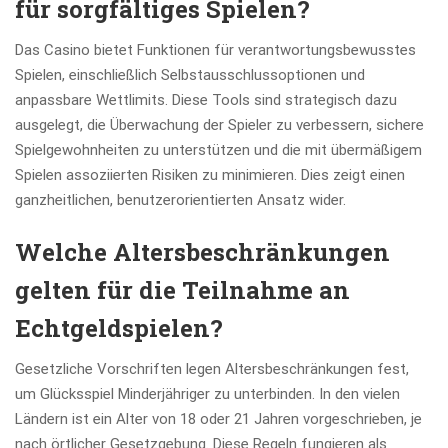
für sorgfältiges Spielen?
Das Casino bietet Funktionen für verantwortungsbewusstes
Spielen, einschließlich Selbstausschlussoptionen und
anpassbare Wettlimits. Diese Tools sind strategisch dazu
ausgelegt, die Überwachung der Spieler zu verbessern, sichere
Spielgewohnheiten zu unterstützen und die mit übermäßigem
Spielen assoziierten Risiken zu minimieren. Dies zeigt einen
ganzheitlichen, benutzerorientierten Ansatz wider.
Welche Altersbeschränkungen
gelten für die Teilnahme an
Echtgeldspielen?
Gesetzliche Vorschriften legen Altersbeschränkungen fest,
um Glücksspiel Minderjähriger zu unterbinden. In den vielen
Ländern ist ein Alter von 18 oder 21 Jahren vorgeschrieben, je
nach örtlicher Gesetzgebung. Diese Regeln fungieren als