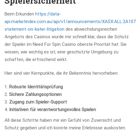
Spielersicherheit
Beim Erkunden
https://data-
api.marketindex.com.au/api/v1/announcements/XASX:ALL:2A10782
statement-on-kater-litigation
des abwechslungsreichen
Angebots des Casinos wurde mir schnell klar, dass die Schutz
der Spieler im Need For Spin Casino oberste Priorität hat. Sie
wissen, wie wichtig es ist, eine geschützte Umgebung zu
schaffen, die erfrischend wirkt.
Hier sind vier Kernpunkte, die ihr Bekenntnis hervorheben:
Robuste Identitätsprüfung
Sichere Zahlungsoptionen
Zugang zum Spieler-Support
Initiativen für verantwortungsvolles Spielen
All diese Schritte haben mir ein Gefühl von Zuversicht und
Schutz gegeben und ich konnte meine Erlebnisse auskosten.