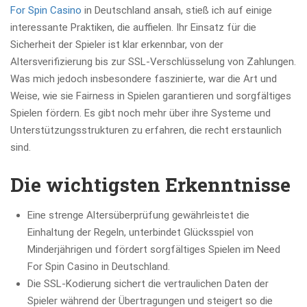
For Spin Casino
in Deutschland ansah, stieß ich auf einige
interessante Praktiken, die auffielen. Ihr Einsatz für die
Sicherheit der Spieler ist klar erkennbar, von der
Altersverifizierung bis zur SSL-Verschlüsselung von Zahlungen.
Was mich jedoch insbesondere faszinierte, war die Art und
Weise, wie sie Fairness in Spielen garantieren und sorgfältiges
Spielen fördern. Es gibt noch mehr über ihre Systeme und
Unterstützungsstrukturen zu erfahren, die recht erstaunlich
sind.
Die wichtigsten Erkenntnisse
Eine strenge Altersüberprüfung gewährleistet die
Einhaltung der Regeln, unterbindet Glücksspiel von
Minderjährigen und fördert sorgfältiges Spielen im Need
For Spin Casino in Deutschland.
Die SSL-Kodierung sichert die vertraulichen Daten der
Spieler während der Übertragungen und steigert so die