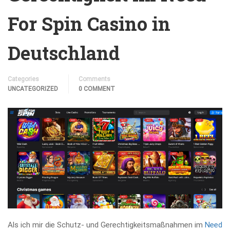
For Spin Casino in
Deutschland
Categories
Comments
UNCATEGORIZED
0 COMMENT
Als ich mir die Schutz- und Gerechtigkeitsmaßnahmen im
Need