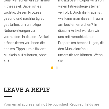
viele Menschen ein zentrales
muskulösen Körper wird von
Fitnessziel. Dabei ist es
vielen Fitnessbegeisterten
wichtig, diesen Prozess
verfolgt. Doch die Frage ist,
gesund und nachhaltig zu
wie kann man diesen Traum
gestalten, um unnötige
am besten erreichen? In
Nebenwirkungen zu
diesem Artikel werden wir
vermeiden. In diesem Artikel
uns mit verschiedenen
präsentieren wir Ihnen die
Präparaten beschäftigen, die
besten Tipps, um effizient
den Muskelaufbau
Muskeln aufzubauen, ohne
unterstützen können. Wenn
auf …
Sie …
LEAVE A REPLY
Your email address will not be published.
Required fields are