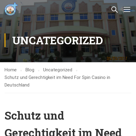
UNCATEGORIZED
Home
Blog
Uncategorized
Schutz und Gerechtigkeit im Need For Spin Casino in
Deutschland
Schutz und
Gerechtigkeit im Need