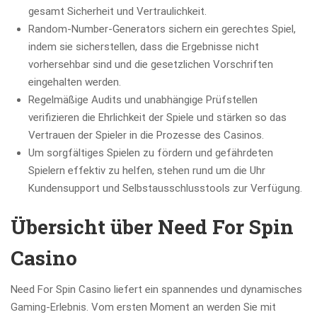
gesamt Sicherheit und Vertraulichkeit.
Random-Number-Generators sichern ein gerechtes Spiel,
indem sie sicherstellen, dass die Ergebnisse nicht
vorhersehbar sind und die gesetzlichen Vorschriften
eingehalten werden.
Regelmäßige Audits und unabhängige Prüfstellen
verifizieren die Ehrlichkeit der Spiele und stärken so das
Vertrauen der Spieler in die Prozesse des Casinos.
Um sorgfältiges Spielen zu fördern und gefährdeten
Spielern effektiv zu helfen, stehen rund um die Uhr
Kundensupport und Selbstausschlusstools zur Verfügung.
Übersicht über Need For Spin
Casino
Need For Spin Casino liefert ein spannendes und dynamisches
Gaming-Erlebnis. Vom ersten Moment an werden Sie mit