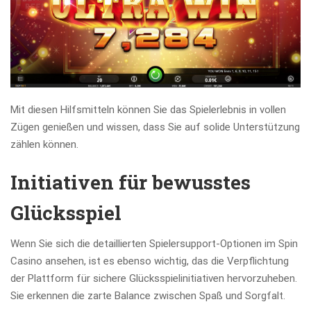
Mit diesen Hilfsmitteln können Sie das Spielerlebnis in vollen
Zügen genießen und wissen, dass Sie auf solide Unterstützung
zählen können.
Initiativen für bewusstes
Glücksspiel
Wenn Sie sich die detaillierten Spielersupport-Optionen im Spin
Casino ansehen, ist es ebenso wichtig, das die Verpflichtung
der Plattform für sichere Glücksspielinitiativen hervorzuheben.
Sie erkennen die zarte Balance zwischen Spaß und Sorgfalt.