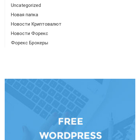
Uncategorized
Новая папка
Новости Криптовалют
Новости Форекс
Форекс Брокеры