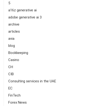
5
a16z generative ai
adobe generative ai 3
archive
articles
avia
blog
Bookkeeping
Casino
CH
CIB
Consulting services in the UAE
EC
FinTech
Forex News