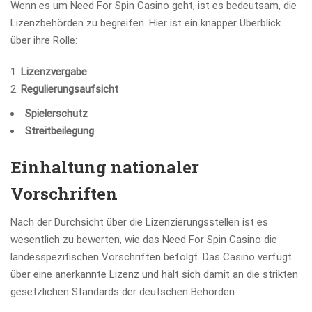
Wenn es um Need For Spin Casino geht, ist es bedeutsam, die
Lizenzbehörden zu begreifen. Hier ist ein knapper Überblick
über ihre Rolle:
Lizenzvergabe
Regulierungsaufsicht
Spielerschutz
Streitbeilegung
Einhaltung nationaler
Vorschriften
Nach der Durchsicht über die Lizenzierungsstellen ist es
wesentlich zu bewerten, wie das Need For Spin Casino die
landesspezifischen Vorschriften befolgt. Das Casino verfügt
über eine anerkannte Lizenz und hält sich damit an die strikten
gesetzlichen Standards der deutschen Behörden.