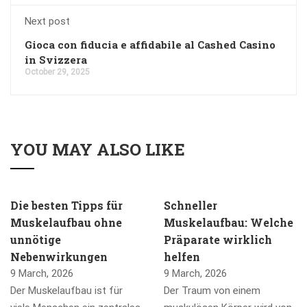
Next post
Gioca con fiducia e affidabile al Cashed Casino
in Svizzera
October 29, 2025
YOU MAY ALSO LIKE
Die besten Tipps für
Schneller
Muskelaufbau ohne
Muskelaufbau: Welche
unnötige
Präparate wirklich
Nebenwirkungen
helfen
9 March, 2026
9 March, 2026
Der Muskelaufbau ist für
Der Traum von einem