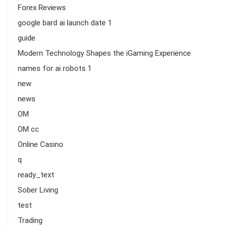
Forex Reviews
google bard ai launch date 1
guide
Modern Technology Shapes the iGaming Experience
names for ai robots 1
new
news
OM
OM cc
Online Casino
q
ready_text
Sober Living
test
Trading