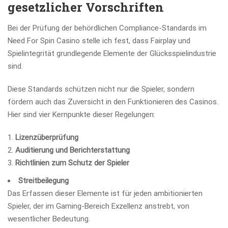
gesetzlicher Vorschriften
Bei der Prüfung der behördlichen Compliance-Standards im
Need For Spin Casino stelle ich fest, dass Fairplay und
Spielintegrität grundlegende Elemente der Glücksspielindustrie
sind.
Diese Standards schützen nicht nur die Spieler, sondern
fördern auch das Zuversicht in den Funktionieren des Casinos.
Hier sind vier Kernpunkte dieser Regelungen:
Lizenzüberprüfung
Auditierung und Berichterstattung
Richtlinien zum Schutz der Spieler
Streitbeilegung
Das Erfassen dieser Elemente ist für jeden ambitionierten
Spieler, der im Gaming-Bereich Exzellenz anstrebt, von
wesentlicher Bedeutung.