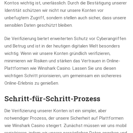
Kontos wichtig ist, unerlässlich. Durch die Bestätigung unserer
Identität schützen wir nicht nur unsere Konten vor
unbefugtem Zugriff, sondern stellen auch sicher, dass unsere
sensiblen Daten geschützt bleiben.
Die Verifizierung bietet erweiterten Schutz vor Cyberangriffen
und Betrug und ist in der heutigen digitalen Welt besonders
wichtig. Wenn wir unsere Konten gründlich verifizieren,
minimieren wir Risiken und stärken das Vertrauen in Online-
Plattformen wie Winshark Casino. Lassen Sie uns diesen
wichtigen Schritt priorisieren, um gemeinsam ein sichereres
Online-Erlebnis zu genießen.
Schritt-für-Schritt-Prozess
Die Verifizierung unserer Konten ist ein simpler, aber
notwendiger Prozess, der unsere Sicherheit auf Plattformen
wie Winshark Casino steigert. Zunächst müssen wir uns mobil