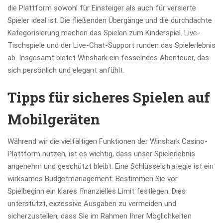
die Plattform sowohl für Einsteiger als auch für versierte
Spieler ideal ist. Die fließenden Übergänge und die durchdachte
Kategorisierung machen das Spielen zum Kinderspiel. Live-
Tischspiele und der Live-Chat-Support runden das Spielerlebnis
ab. Insgesamt bietet Winshark ein fesselndes Abenteuer, das
sich persönlich und elegant anfühlt.
Tipps für sicheres Spielen auf
Mobilgeräten
Während wir die vielfältigen Funktionen der Winshark Casino-
Plattform nutzen, ist es wichtig, dass unser Spielerlebnis
angenehm und geschützt bleibt. Eine Schlüsselstrategie ist ein
wirksames Budgetmanagement: Bestimmen Sie vor
Spielbeginn ein klares finanzielles Limit festlegen. Dies
unterstützt, exzessive Ausgaben zu vermeiden und
sicherzustellen, dass Sie im Rahmen Ihrer Möglichkeiten