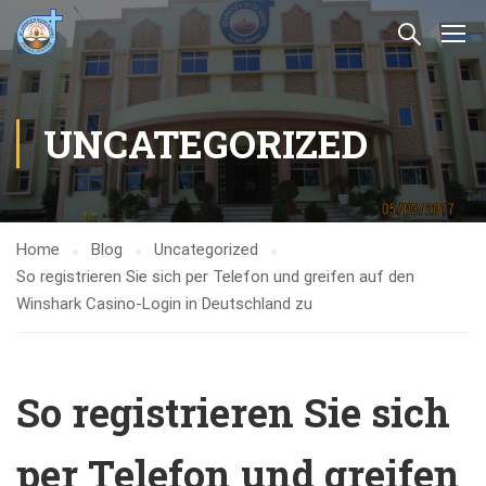
UNCATEGORIZED
Home
Blog
Uncategorized
So registrieren Sie sich per Telefon und greifen auf den
Winshark Casino-Login in Deutschland zu
So registrieren Sie sich
per Telefon und greifen