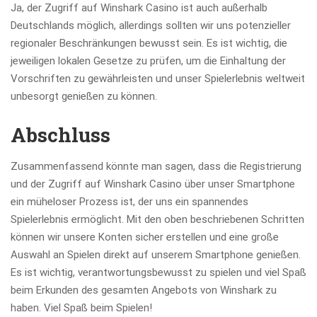
Ja, der Zugriff auf Winshark Casino ist auch außerhalb
Deutschlands möglich, allerdings sollten wir uns potenzieller
regionaler Beschränkungen bewusst sein. Es ist wichtig, die
jeweiligen lokalen Gesetze zu prüfen, um die Einhaltung der
Vorschriften zu gewährleisten und unser Spielerlebnis weltweit
unbesorgt genießen zu können.
Abschluss
Zusammenfassend könnte man sagen, dass die Registrierung
und der Zugriff auf Winshark Casino über unser Smartphone
ein müheloser Prozess ist, der uns ein spannendes
Spielerlebnis ermöglicht. Mit den oben beschriebenen Schritten
können wir unsere Konten sicher erstellen und eine große
Auswahl an Spielen direkt auf unserem Smartphone genießen.
Es ist wichtig, verantwortungsbewusst zu spielen und viel Spaß
beim Erkunden des gesamten Angebots von Winshark zu
haben. Viel Spaß beim Spielen!