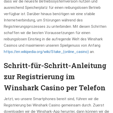
dass wir die neueste Betriebssystemversion nutzen und
ausreichend Speicherplatz für einen reibungslosen Betrieb
verfügbar ist. Darüber hinaus benötigen wir eine stabile
Internetverbindung, um Störungen während des
Registrierungsprozesses zu unterbinden. Mit diesen Schritten
schaffen wir die besten Voraussetzungen für einen
reibungslosen Einstieg in die aufregende Welt des Winshark
Casinos und maximieren unseren Spielgenuss von Anfang
https://en.wikipedia.org/wiki/Stake_(online_casino)
an.
Schritt-für-Schritt-Anleitung
zur Registrierung im
Winshark Casino per Telefon
Jetzt, wo unsere Smartphones bereit sind, führen wir die
Registrierung bei Winshark Casino gemeinsam durch. Zuerst
downloaden wir die Winshark-App herunter, dann können wir die