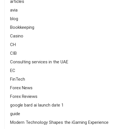
articles
avia
blog
Bookkeeping
Casino
CH
CIB
Consulting services in the UAE
EC
FinTech
Forex News
Forex Reviews
google bard ai launch date 1
guide
Modern Technology Shapes the iGaming Experience