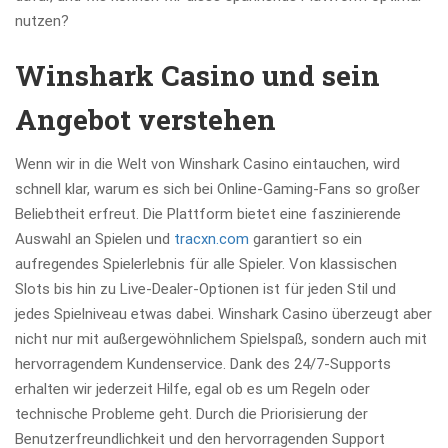
nutzen?
Winshark Casino und sein
Angebot verstehen
Wenn wir in die Welt von Winshark Casino eintauchen, wird
schnell klar, warum es sich bei Online-Gaming-Fans so großer
Beliebtheit erfreut. Die Plattform bietet eine faszinierende
Auswahl an Spielen und
tracxn.com
garantiert so ein
aufregendes Spielerlebnis für alle Spieler. Von klassischen
Slots bis hin zu Live-Dealer-Optionen ist für jeden Stil und
jedes Spielniveau etwas dabei. Winshark Casino überzeugt aber
nicht nur mit außergewöhnlichem Spielspaß, sondern auch mit
hervorragendem Kundenservice. Dank des 24/7-Supports
erhalten wir jederzeit Hilfe, egal ob es um Regeln oder
technische Probleme geht. Durch die Priorisierung der
Benutzerfreundlichkeit und den hervorragenden Support