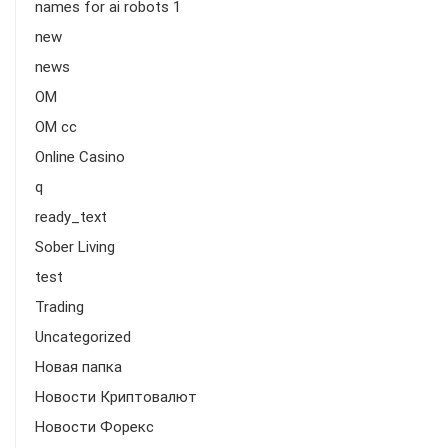
names for ai robots 1
new
news
OM
OM cc
Online Casino
q
ready_text
Sober Living
test
Trading
Uncategorized
Новая папка
Новости Криптовалют
Новости Форекс