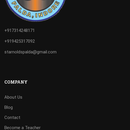
+917314248171
+919425317092
starnoldspalda@gmail.com
COMPANY
About Us
Blog
Contact
Become a Teacher