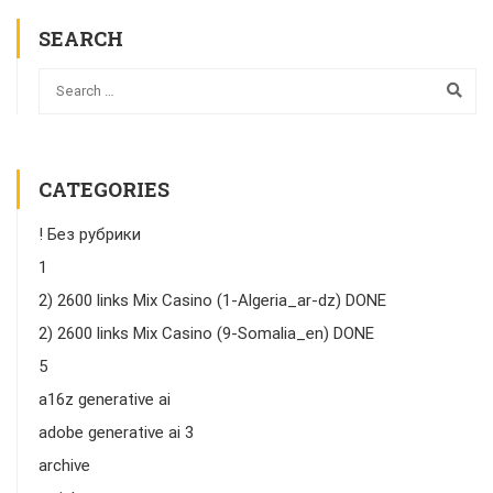
SEARCH
CATEGORIES
! Без рубрики
1
2) 2600 links Mix Casino (1-Algeria_ar-dz) DONE
2) 2600 links Mix Casino (9-Somalia_en) DONE
5
a16z generative ai
adobe generative ai 3
archive