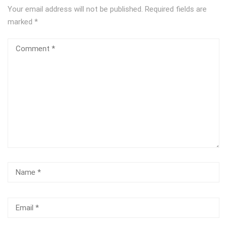
Your email address will not be published.
Required fields are
marked
*