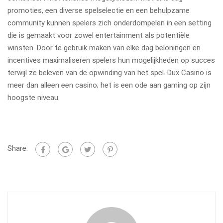
promoties, een diverse spelselectie en een behulpzame
community kunnen spelers zich onderdompelen in een setting
die is gemaakt voor zowel entertainment als potentiële
winsten. Door te gebruik maken van elke dag beloningen en
incentives maximaliseren spelers hun mogelijkheden op succes
terwijl ze beleven van de opwinding van het spel. Dux Casino is
meer dan alleen een casino; het is een ode aan gaming op zijn
hoogste niveau.
Share: