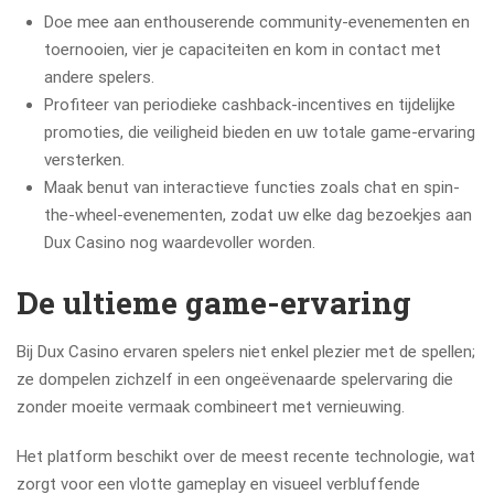
Doe mee aan enthouserende community-evenementen en
toernooien, vier je capaciteiten en kom in contact met
andere spelers.
Profiteer van periodieke cashback-incentives en tijdelijke
promoties, die veiligheid bieden en uw totale game-ervaring
versterken.
Maak benut van interactieve functies zoals chat en spin-
the-wheel-evenementen, zodat uw elke dag bezoekjes aan
Dux Casino nog waardevoller worden.
De ultieme game-ervaring
Bij Dux Casino ervaren spelers niet enkel plezier met de spellen;
ze dompelen zichzelf in een ongeëvenaarde spelervaring die
zonder moeite vermaak combineert met vernieuwing.
Het platform beschikt over de meest recente technologie, wat
zorgt voor een vlotte gameplay en visueel verbluffende