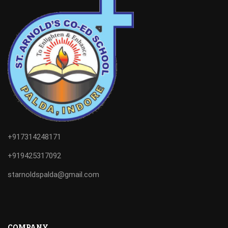
+917314248171
+919425317092
starnoldspalda@gmail.com
COMPANY