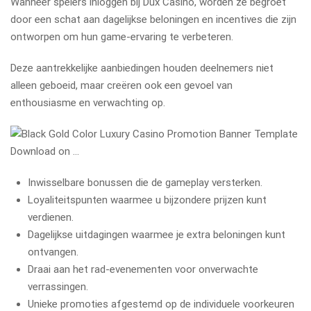
Wanneer spelers inloggen bij Dux Casino, worden ze begroet
door een schat aan dagelijkse beloningen en incentives die zijn
ontworpen om hun game-ervaring te verbeteren.
Deze aantrekkelijke aanbiedingen houden deelnemers niet
alleen geboeid, maar creëren ook een gevoel van
enthousiasme en verwachting op.
Inwisselbare bonussen die de gameplay versterken.
Loyaliteitspunten waarmee u bijzondere prijzen kunt
verdienen.
Dagelijkse uitdagingen waarmee je extra beloningen kunt
ontvangen.
Draai aan het rad-evenementen voor onverwachte
verrassingen.
Unieke promoties afgestemd op de individuele voorkeuren