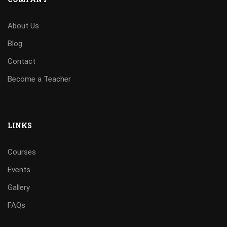
About Us
Blog
Contact
Become a Teacher
LINKS
Courses
Events
Gallery
FAQs