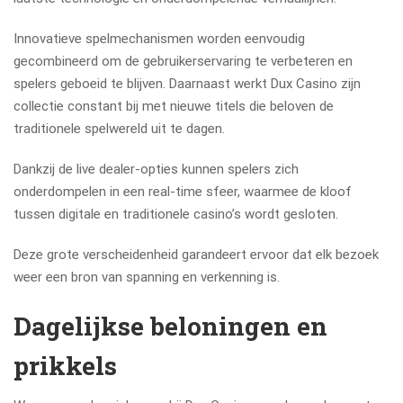
Innovatieve spelmechanismen worden eenvoudig
gecombineerd om de gebruikerservaring te verbeteren en
spelers geboeid te blijven. Daarnaast werkt Dux Casino zijn
collectie constant bij met nieuwe titels die beloven de
traditionele spelwereld uit te dagen.
Dankzij de live dealer-opties kunnen spelers zich
onderdompelen in een real-time sfeer, waarmee de kloof
tussen digitale en traditionele casino’s wordt gesloten.
Deze grote verscheidenheid garandeert ervoor dat elk bezoek
weer een bron van spanning en verkenning is.
Dagelijkse beloningen en
prikkels