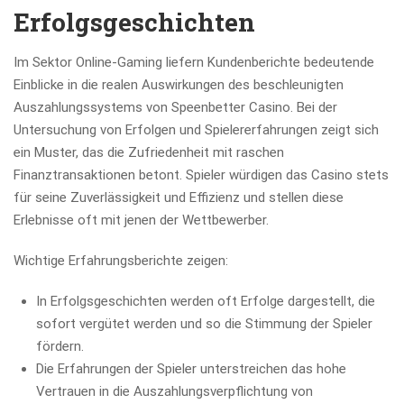
Erfolgsgeschichten
Im Sektor Online-Gaming liefern Kundenberichte bedeutende
Einblicke in die realen Auswirkungen des beschleunigten
Auszahlungssystems von Speenbetter Casino. Bei der
Untersuchung von Erfolgen und Spielererfahrungen zeigt sich
ein Muster, das die Zufriedenheit mit raschen
Finanztransaktionen betont. Spieler würdigen das Casino stets
für seine Zuverlässigkeit und Effizienz und stellen diese
Erlebnisse oft mit jenen der Wettbewerber.
Wichtige Erfahrungsberichte zeigen:
In Erfolgsgeschichten werden oft Erfolge dargestellt, die
sofort vergütet werden und so die Stimmung der Spieler
fördern.
Die Erfahrungen der Spieler unterstreichen das hohe
Vertrauen in die Auszahlungsverpflichtung von