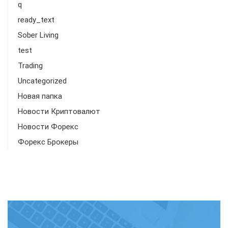
q
ready_text
Sober Living
test
Trading
Uncategorized
Новая папка
Новости Криптовалют
Новости Форекс
Форекс Брокеры