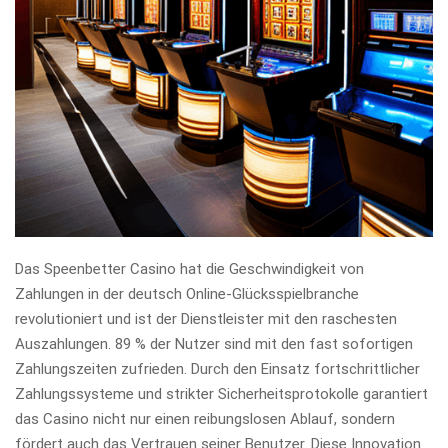
Das Speenbetter Casino hat die Geschwindigkeit von
Zahlungen in der deutsch Online-Glücksspielbranche
revolutioniert und ist der Dienstleister mit den raschesten
Auszahlungen. 89 % der Nutzer sind mit den fast sofortigen
Zahlungszeiten zufrieden. Durch den Einsatz fortschrittlicher
Zahlungssysteme und strikter Sicherheitsprotokolle garantiert
das Casino nicht nur einen reibungslosen Ablauf, sondern
fördert auch das Vertrauen seiner Benutzer. Diese Innovation