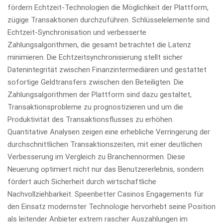
fördern Echtzeit-Technologien die Möglichkeit der Plattform,
zügige Transaktionen durchzuführen. Schlüsselelemente sind
Echtzeit-Synchronisation und verbesserte
Zahlungsalgorithmen, die gesamt betrachtet die Latenz
minimieren. Die Echtzeitsynchronisierung stellt sicher
Datenintegrität zwischen Finanzintermediären und gestattet
sofortige Geldtransfers zwischen den Beteiligten. Die
Zahlungsalgorithmen der Plattform sind dazu gestaltet,
Transaktionsprobleme zu prognostizieren und um die
Produktivität des Transaktionsflusses zu erhöhen.
Quantitative Analysen zeigen eine erhebliche Verringerung der
durchschnittlichen Transaktionszeiten, mit einer deutlichen
Verbesserung im Vergleich zu Branchennormen. Diese
Neuerung optimiert nicht nur das Benutzererlebnis, sondern
fördert auch Sicherheit durch wirtschaftliche
Nachvollziehbarkeit. Speenbetter Casinos Engagements für
den Einsatz modernster Technologie hervorhebt seine Position
als leitender Anbieter extrem rascher Auszahlungen im