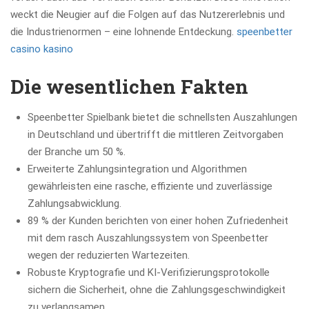
weckt die Neugier auf die Folgen auf das Nutzererlebnis und
die Industrienormen – eine lohnende Entdeckung.
speenbetter
casino kasino
Die wesentlichen Fakten
Speenbetter Spielbank bietet die schnellsten Auszahlungen
in Deutschland und übertrifft die mittleren Zeitvorgaben
der Branche um 50 %.
Erweiterte Zahlungsintegration und Algorithmen
gewährleisten eine rasche, effiziente und zuverlässige
Zahlungsabwicklung.
89 % der Kunden berichten von einer hohen Zufriedenheit
mit dem rasch Auszahlungssystem von Speenbetter
wegen der reduzierten Wartezeiten.
Robuste Kryptografie und KI-Verifizierungsprotokolle
sichern die Sicherheit, ohne die Zahlungsgeschwindigkeit
zu verlangsamen.