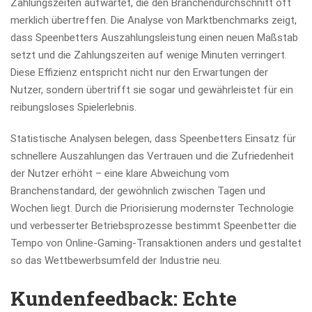
Zahlungszeiten aufwartet, die den Branchendurchschnitt oft
merklich übertreffen. Die Analyse von Marktbenchmarks zeigt,
dass Speenbetters Auszahlungsleistung einen neuen Maßstab
setzt und die Zahlungszeiten auf wenige Minuten verringert.
Diese Effizienz entspricht nicht nur den Erwartungen der
Nutzer, sondern übertrifft sie sogar und gewährleistet für ein
reibungsloses Spielerlebnis.
Statistische Analysen belegen, dass Speenbetters Einsatz für
schnellere Auszahlungen das Vertrauen und die Zufriedenheit
der Nutzer erhöht – eine klare Abweichung vom
Branchenstandard, der gewöhnlich zwischen Tagen und
Wochen liegt. Durch die Priorisierung modernster Technologie
und verbesserter Betriebsprozesse bestimmt Speenbetter die
Tempo von Online-Gaming-Transaktionen anders und gestaltet
so das Wettbewerbsumfeld der Industrie neu.
Kundenfeedback: Echte