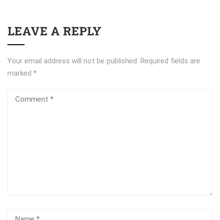
LEAVE A REPLY
Your email address will not be published.
Required fields are
marked
*