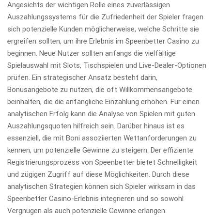
Angesichts der wichtigen Rolle eines zuverlässigen
Auszahlungssystems für die Zufriedenheit der Spieler fragen
sich potenzielle Kunden möglicherweise, welche Schritte sie
ergreifen sollten, um ihre Erlebnis im Speenbetter Casino zu
beginnen. Neue Nutzer sollten anfangs die vielfältige
Spielauswahl mit Slots, Tischspielen und Live-Dealer-Optionen
prüfen. Ein strategischer Ansatz besteht darin,
Bonusangebote zu nutzen, die oft Willkommensangebote
beinhalten, die die anfängliche Einzahlung erhöhen. Für einen
analytischen Erfolg kann die Analyse von Spielen mit guten
Auszahlungsquoten hilfreich sein. Darüber hinaus ist es
essenziell, die mit Boni assoziierten Wettanforderungen zu
kennen, um potenzielle Gewinne zu steigern. Der effiziente
Registrierungsprozess von Speenbetter bietet Schnelligkeit
und zügigen Zugriff auf diese Möglichkeiten. Durch diese
analytischen Strategien können sich Spieler wirksam in das
Speenbetter Casino-Erlebnis integrieren und so sowohl
Vergnügen als auch potenzielle Gewinne erlangen.