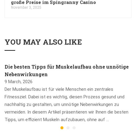
große Preise im Spingranny Casino
November 3, 2025
YOU MAY ALSO LIKE
Die besten Tipps für Muskelaufbau ohne unnötige
Nebenwirkungen
9 March, 2026
Der Muskelaufbau ist für viele Menschen ein zentrales
Fitnessziel. Dabei ist es wichtig, diesen Prozess gesund und
nachhaltig zu gestalten, um unnötige Nebenwirkungen zu
vermeiden. In diesem Artikel präsentieren wir Ihnen die besten
Tipps, um effizient Muskeln aufzubauen, ohne auf …