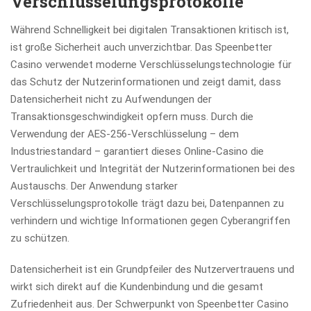
Verschlüsselungsprotokolle
Während Schnelligkeit bei digitalen Transaktionen kritisch ist,
ist große Sicherheit auch unverzichtbar. Das Speenbetter
Casino verwendet moderne Verschlüsselungstechnologie für
das Schutz der Nutzerinformationen und zeigt damit, dass
Datensicherheit nicht zu Aufwendungen der
Transaktionsgeschwindigkeit opfern muss. Durch die
Verwendung der AES-256-Verschlüsselung – dem
Industriestandard – garantiert dieses Online-Casino die
Vertraulichkeit und Integrität der Nutzerinformationen bei des
Austauschs. Der Anwendung starker
Verschlüsselungsprotokolle trägt dazu bei, Datenpannen zu
verhindern und wichtige Informationen gegen Cyberangriffen
zu schützen.
Datensicherheit ist ein Grundpfeiler des Nutzervertrauens und
wirkt sich direkt auf die Kundenbindung und die gesamt
Zufriedenheit aus. Der Schwerpunkt von Speenbetter Casino