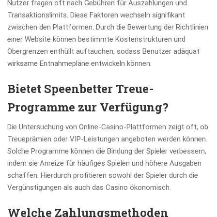
Nutzer fragen oft nach Gebühren für Auszahlungen und
Transaktionslimits. Diese Faktoren wechseln signifikant
zwischen den Plattformen. Durch die Bewertung der Richtlinien
einer Website können bestimmte Kostenstrukturen und
Obergrenzen enthüllt auftauchen, sodass Benutzer adäquat
wirksame Entnahmepläne entwickeln können.
Bietet Speenbetter Treue-
Programme zur Verfügung?
Die Untersuchung von Online-Casino-Plattformen zeigt oft, ob
Treueprämien oder VIP-Leistungen angeboten werden können.
Solche Programme können die Bindung der Spieler verbessern,
indem sie Anreize für häufiges Spielen und höhere Ausgaben
schaffen. Hierdurch profitieren sowohl der Spieler durch die
Vergünstigungen als auch das Casino ökonomisch.
Welche Zahlungsmethoden