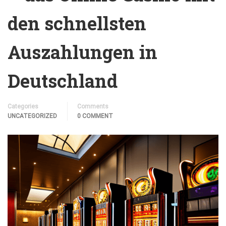
den schnellsten
Auszahlungen in
Deutschland
Categories
Comments
UNCATEGORIZED
0 COMMENT