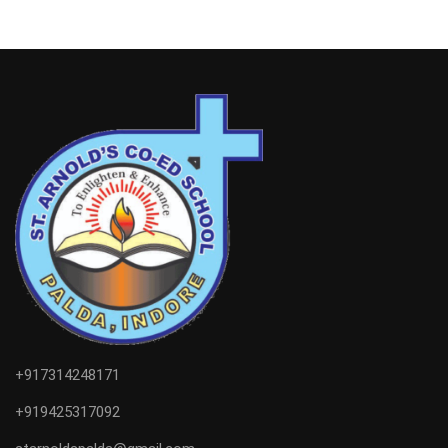
+917314248171
+919425317092