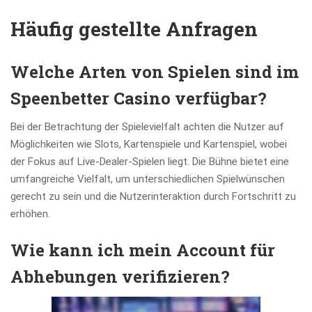
Häufig gestellte Anfragen
Welche Arten von Spielen sind im
Speenbetter Casino verfügbar?
Bei der Betrachtung der Spielevielfalt achten die Nutzer auf
Möglichkeiten wie Slots, Kartenspiele und Kartenspiel, wobei
der Fokus auf Live-Dealer-Spielen liegt. Die Bühne bietet eine
umfangreiche Vielfalt, um unterschiedlichen Spielwünschen
gerecht zu sein und die Nutzerinteraktion durch Fortschritt zu
erhöhen.
Wie kann ich mein Account für
Abhebungen verifizieren?