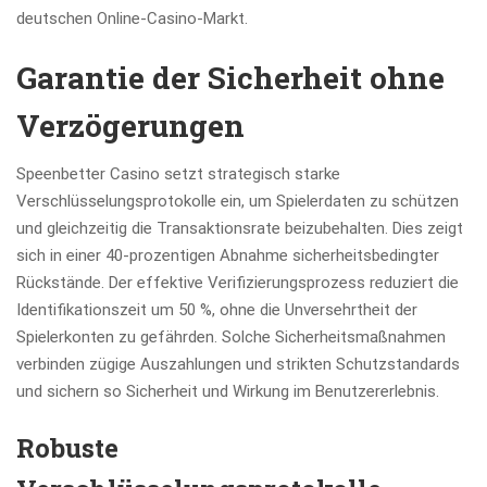
deutschen Online-Casino-Markt.
Garantie der Sicherheit ohne
Verzögerungen
Speenbetter Casino setzt strategisch starke
Verschlüsselungsprotokolle ein, um Spielerdaten zu schützen
und gleichzeitig die Transaktionsrate beizubehalten. Dies zeigt
sich in einer 40-prozentigen Abnahme sicherheitsbedingter
Rückstände. Der effektive Verifizierungsprozess reduziert die
Identifikationszeit um 50 %, ohne die Unversehrtheit der
Spielerkonten zu gefährden. Solche Sicherheitsmaßnahmen
verbinden zügige Auszahlungen und strikten Schutzstandards
und sichern so Sicherheit und Wirkung im Benutzererlebnis.
Robuste