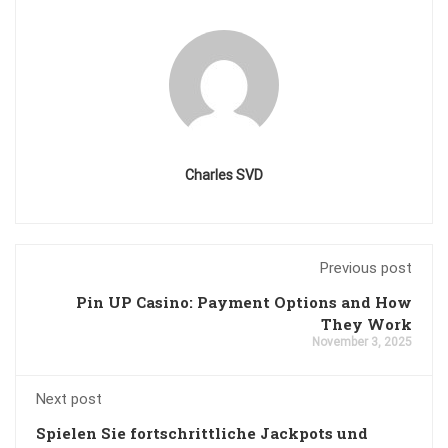
Charles SVD
Previous post
Pin UP Casino: Payment Options and How
They Work
November 3, 2025
Next post
Spielen Sie fortschrittliche Jackpots und