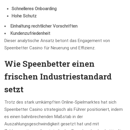
Schnelleres Onboarding
Hohe Schutz
Einhaltung rechtlicher Vorschriften
Kundenzufriedenheit
Dieser analytische Ansatz betont das Engagement von
Speenbetter Casino für Neuerung und Effizienz.
Wie Speenbetter einen
frischen Industriestandard
setzt
Trotz des stark umkämpften Online-Spielmarktes hat sich
Speenbetter Casino strategisch als Führer positioniert, indem
es einen bahnbrechenden Maßstab in der
Auszahlungsgeschwindigkeit gesetzt hat und mit