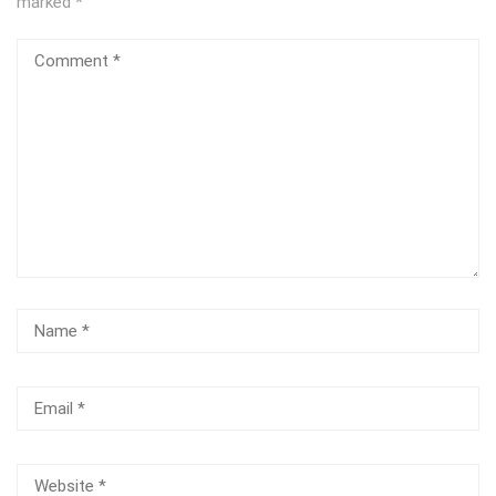
marked
*