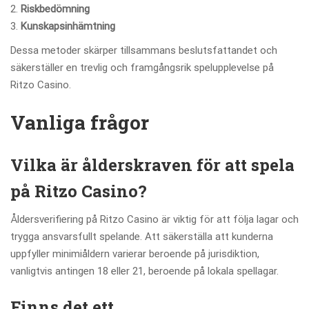
Riskbedömning
Kunskapsinhämtning
Dessa metoder skärper tillsammans beslutsfattandet och
säkerställer en trevlig och framgångsrik spelupplevelse på
Ritzo Casino.
Vanliga frågor
Vilka är ålderskraven för att spela
på Ritzo Casino?
Åldersverifiering på Ritzo Casino är viktig för att följa lagar och
trygga ansvarsfullt spelande. Att säkerställa att kunderna
uppfyller minimiåldern varierar beroende på jurisdiktion,
vanligtvis antingen 18 eller 21, beroende på lokala spellagar.
Finns det ett