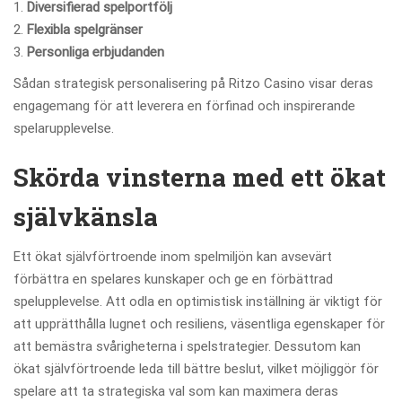
Diversifierad spelportfölj
Flexibla spelgränser
Personliga erbjudanden
Sådan strategisk personalisering på Ritzo Casino visar deras
engagemang för att leverera en förfinad och inspirerande
spelarupplevelse.
Skörda vinsterna med ett ökat
självkänsla
Ett ökat självförtroende inom spelmiljön kan avsevärt
förbättra en spelares kunskaper och ge en förbättrad
spelupplevelse. Att odla en optimistisk inställning är viktigt för
att upprätthålla lugnet och resiliens, väsentliga egenskaper för
att bemästra svårigheterna i spelstrategier. Dessutom kan
ökat självförtroende leda till bättre beslut, vilket möjliggör för
spelare att ta strategiska val som kan maximera deras