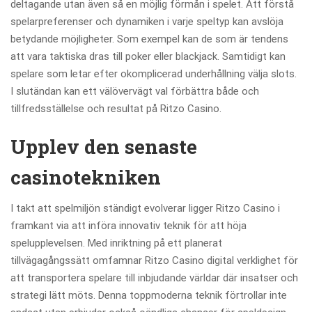
deltagande utan även så en möjlig förmån i spelet. Att förstå
spelarpreferenser och dynamiken i varje speltyp kan avslöja
betydande möjligheter. Som exempel kan de som är tendens
att vara taktiska dras till poker eller blackjack. Samtidigt kan
spelare som letar efter okomplicerad underhållning välja slots.
I slutändan kan ett välövervägt val förbättra både och
tillfredsställelse och resultat på Ritzo Casino.
Upplev den senaste
casinotekniken
I takt att spelmiljön ständigt evolverar ligger Ritzo Casino i
framkant via att införa innovativ teknik för att höja
spelupplevelsen. Med inriktning på ett planerat
tillvägagångssätt omfamnar Ritzo Casino digital verklighet för
att transportera spelare till inbjudande världar där insatser och
strategi lätt möts. Denna toppmoderna teknik förtrollar inte