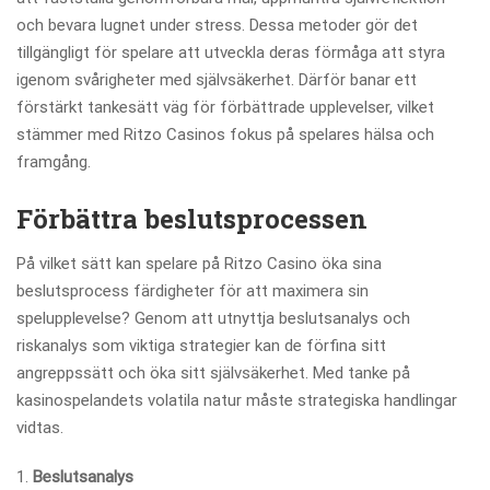
och bevara lugnet under stress. Dessa metoder gör det
tillgängligt för spelare att utveckla deras förmåga att styra
igenom svårigheter med självsäkerhet. Därför banar ett
förstärkt tankesätt väg för förbättrade upplevelser, vilket
stämmer med Ritzo Casinos fokus på spelares hälsa och
framgång.
Förbättra beslutsprocessen
På vilket sätt kan spelare på Ritzo Casino öka sina
beslutsprocess färdigheter för att maximera sin
spelupplevelse? Genom att utnyttja beslutsanalys och
riskanalys som viktiga strategier kan de förfina sitt
angreppssätt och öka sitt självsäkerhet. Med tanke på
kasinospelandets volatila natur måste strategiska handlingar
vidtas.
Beslutsanalys