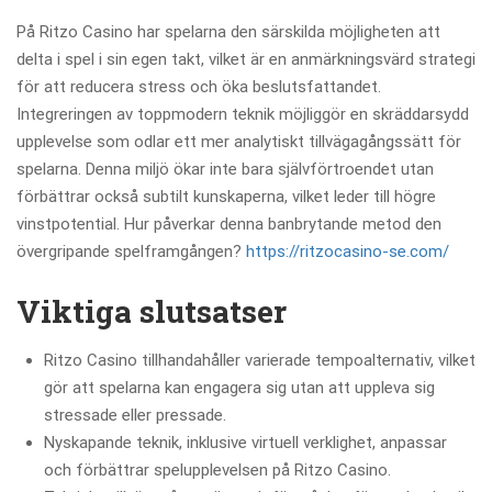
På Ritzo Casino har spelarna den särskilda möjligheten att
delta i spel i sin egen takt, vilket är en anmärkningsvärd strategi
för att reducera stress och öka beslutsfattandet.
Integreringen av toppmodern teknik möjliggör en skräddarsydd
upplevelse som odlar ett mer analytiskt tillvägagångssätt för
spelarna. Denna miljö ökar inte bara självförtroendet utan
förbättrar också subtilt kunskaperna, vilket leder till högre
vinstpotential. Hur påverkar denna banbrytande metod den
övergripande spelframgången?
https://ritzocasino-se.com/
Viktiga slutsatser
Ritzo Casino tillhandahåller varierade tempoalternativ, vilket
gör att spelarna kan engagera sig utan att uppleva sig
stressade eller pressade.
Nyskapande teknik, inklusive virtuell verklighet, anpassar
och förbättrar spelupplevelsen på Ritzo Casino.