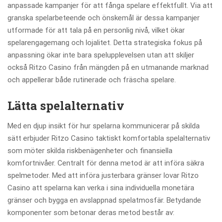
anpassade kampanjer för att fånga spelare effektfullt. Via att
granska spelarbeteende och önskemål är dessa kampanjer
utformade för att tala på en personlig nivå, vilket ökar
spelarengagemang och lojalitet. Detta strategiska fokus på
anpassning ökar inte bara spelupplevelsen utan att skiljer
också Ritzo Casino från mängden på en utmanande marknad
och appellerar både rutinerade och fräscha spelare.
Lätta spelalternativ
Med en djup insikt för hur spelarna kommunicerar på skilda
sätt erbjuder Ritzo Casino taktiskt komfortabla spelalternativ
som möter skilda riskbenägenheter och finansiella
komfortnivåer. Centralt för denna metod är att införa säkra
spelmetoder. Med att införa justerbara gränser lovar Ritzo
Casino att spelarna kan verka i sina individuella monetära
gränser och bygga en avslappnad spelatmosfär. Betydande
komponenter som betonar deras metod består av: