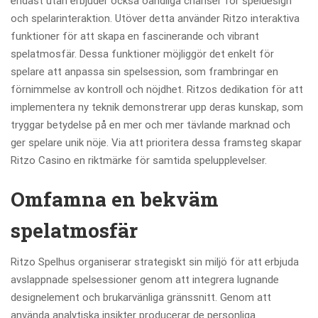
endast utan erbjuder också oändliga chanser för speldesign
och spelarinteraktion. Utöver detta använder Ritzo interaktiva
funktioner för att skapa en fascinerande och vibrant
spelatmosfär. Dessa funktioner möjliggör det enkelt för
spelare att anpassa sin spelsession, som frambringar en
förnimmelse av kontroll och nöjdhet. Ritzos dedikation för att
implementera ny teknik demonstrerar upp deras kunskap, som
tryggar betydelse på en mer och mer tävlande marknad och
ger spelare unik nöje. Via att prioritera dessa framsteg skapar
Ritzo Casino en riktmärke för samtida spelupplevelser.
Omfamna en bekväm
spelatmosfär
Ritzo Spelhus organiserar strategiskt sin miljö för att erbjuda
avslappnade spelsessioner genom att integrera lugnande
designelement och brukarvänliga gränssnitt. Genom att
använda analytiska insikter producerar de personliga