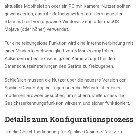
aktuelles Mobiltelefon oder ein PC mit Kamera. Nutzer sollten
gewährleisten, dass ihr Betriebssystem auf dem neuesten
Stand ist und vorzugsweise Windows Zehn oder macOS
Mojave (oder höher) verwendet.
Für eine reibungslose Funktion wird eine Internetverbindung mit
einer Mindestgeschwindigkeit von 5 Mbit/s empfohlen.
Außerdem ist es notwendig, den Kamerazugriff in den
Datenschutzeinstellungen des Geräts zu freizugeben.
Schließlich müssen die Nutzer über die neueste Version der
Spinline Casino App verfügen oder die Website über einen
modernen Browser besuchen, um sicherzustellen, dass die
Gesichtserkennungsfunktion wirksam und sicher funktioniert.
Details zum Konfigurationsprozess
Um die Gesichtserkennung für Spinline Casino effektiv zu