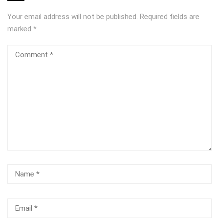
Your email address will not be published.
Required fields are
marked
*