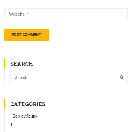
SEARCH
CATEGORIES
! Без рубрики
1