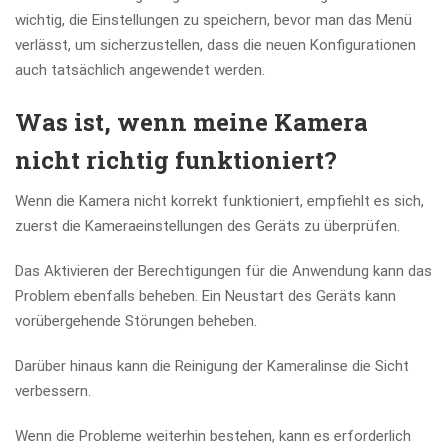
wichtig, die Einstellungen zu speichern, bevor man das Menü
verlässt, um sicherzustellen, dass die neuen Konfigurationen
auch tatsächlich angewendet werden.
Was ist, wenn meine Kamera
nicht richtig funktioniert?
Wenn die Kamera nicht korrekt funktioniert, empfiehlt es sich,
zuerst die Kameraeinstellungen des Geräts zu überprüfen.
Das Aktivieren der Berechtigungen für die Anwendung kann das
Problem ebenfalls beheben. Ein Neustart des Geräts kann
vorübergehende Störungen beheben.
Darüber hinaus kann die Reinigung der Kameralinse die Sicht
verbessern.
Wenn die Probleme weiterhin bestehen, kann es erforderlich