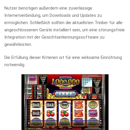
Nutzer benötigen außerdem eine zuverlässige
Internetverbindung, um Downloads und Updates zu
ermöglichen. Schließlich sollten die aktuellsten Treiber für alle
angeschlossenen Geräte installiert sein, um eine störungsfreie
Integration mit der Gesichtserkennungssoftware zu
gewährleisten.
Die Erfüllung dieser Kriterien ist für eine wirksame Einrichtung
notwendig.