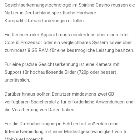
Gesichtserkennungstechnologie im Spinline Casino müssen die
Nutzer in Deutschland spezifische Hardware-
Kompatibilitätsanforderungen erfüllen.
Ein Rechner oder Apparat muss mindestens über einen Intel
Core i5 Prozessor oder ein vergleichbares System sowie über
zumindest 8 GB RAM für eine bestmögliche Leistung besitzen.
Für eine präzise Gesichtserkennung ist eine Kamera mit
Support für hochauflösende Bilder (720p oder besser)
unerlässlich.
Darüber hinaus sollten Benutzer mindestens zwei GB
verfügbaren Speicherplatz für erforderliche Anwendungen und
die Verarbeitung von Daten haben.
Für die Datenübertragung in Echtzeit ist außerdem eine
Internetverbindung mit einer Mindestgeschwindigkeit von 5
Mbit/s erforderlich.