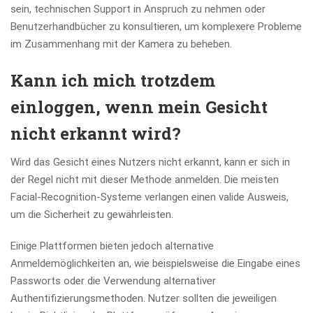
sein, technischen Support in Anspruch zu nehmen oder
Benutzerhandbücher zu konsultieren, um komplexere Probleme
im Zusammenhang mit der Kamera zu beheben.
Kann ich mich trotzdem
einloggen, wenn mein Gesicht
nicht erkannt wird?
Wird das Gesicht eines Nutzers nicht erkannt, kann er sich in
der Regel nicht mit dieser Methode anmelden. Die meisten
Facial-Recognition-Systeme verlangen einen valide Ausweis,
um die Sicherheit zu gewährleisten.
Einige Plattformen bieten jedoch alternative
Anmeldemöglichkeiten an, wie beispielsweise die Eingabe eines
Passworts oder die Verwendung alternativer
Authentifizierungsmethoden. Nutzer sollten die jeweiligen