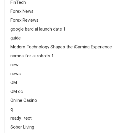
FinTech
Forex News
Forex Reviews
google bard ai launch date 1
guide
Modern Technology Shapes the iGaming Experience
names for ai robots 1
new
news
OM
OM cc
Online Casino
q
ready_text
Sober Living