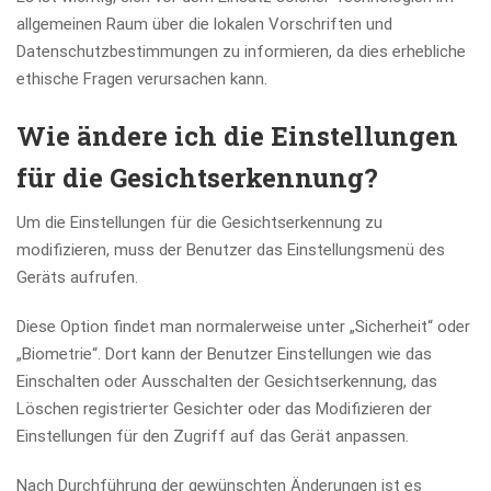
allgemeinen Raum über die lokalen Vorschriften und
Datenschutzbestimmungen zu informieren, da dies erhebliche
ethische Fragen verursachen kann.
Wie ändere ich die Einstellungen
für die Gesichtserkennung?
Um die Einstellungen für die Gesichtserkennung zu
modifizieren, muss der Benutzer das Einstellungsmenü des
Geräts aufrufen.
Diese Option findet man normalerweise unter „Sicherheit“ oder
„Biometrie“. Dort kann der Benutzer Einstellungen wie das
Einschalten oder Ausschalten der Gesichtserkennung, das
Löschen registrierter Gesichter oder das Modifizieren der
Einstellungen für den Zugriff auf das Gerät anpassen.
Nach Durchführung der gewünschten Änderungen ist es