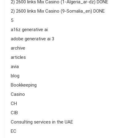
2) 2600 links Mix Casino (1-Algeria_ar-dz) DONE
2) 2600 links Mix Casino (9-Somalia_en) DONE
5
a16z generative ai
adobe generative ai 3
archive
articles
avia
blog
Bookkeeping
Casino
CH
CIB
Consulting services in the UAE
EC