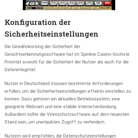
Konfiguration der
Sicherheitseinstellungen
Die Gewährleistung der Sicherheit der
Gesichtserkennungssoftware hat im Spinline Casino höchste
Priorität sowohl für die Sicherheit der Nutzer als auch für die
Datenintegrität.
Nutzer in Deutschland müssen bestimmte Anforderungen
erfüllen, um die Sicherheitseinstellungen effektiv einstellen zu
können. Dazu gehören ein aktuelles Betriebssystem, eine
geeignete Webcam und eine stabile Internetverbindung.
Außerdem sollte die Virenschutzsoftware auf dem neuesten
Stand sein, um unerlaubten Zugriff zu verhindern.
Nutzern wird empfohlen, die Datenschutzeinstellungen