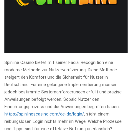
Spinline Casino bietet mit seiner Facial Recognition eine
moderne Methode zur Nutzerverifizierung. Diese Methode
steigert den Komfort und die Sicherheit für Nutzer in
Deutschland. Für eine gelungene Implementierung müssen
jedoch bestimmte Systemanforderungen erfüllt und präzise
Anweisungen befolgt werden. Sobald Nutzer den
Einrichtungsprozess und die Anweisungen begriffen haben,
https://spinlinescasino.com/de-de/login/
, steht einem
reibungslosen Login nichts mehr im Wege. Welche Prozesse
und Tipps sind für eine effektive Nutzung unerlässlich?