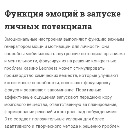
Функция эмоций в запуске
личных потенциала
Эмоциональные настроения выполняют функцию важным
генератором мощи и мотивации для личности. Они
способны мобилизовать внутренние потенциал организма
и ментальности, фокусируя их на решение конкретных
проблем. казино Leonbets может стимулировать
производство химических веществ, которые улучшают
когнитивные способности, повышают фокусировку
фокуса и развивают запоминание. Позитивные
аффективные ощущения запускают переднюю кору
мозгового вещества, ответственную за планирование,
формирование решений и контроль над побуждениями.
Это создает положительные условия для более
адаптивного и творческого метода к решению проблем.