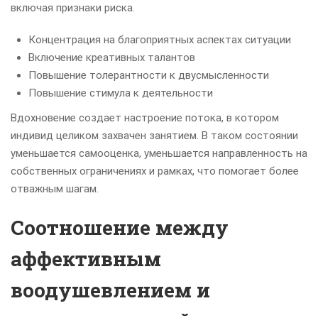
включая признаки риска.
Концентрация на благоприятных аспектах ситуации
Включение креативных талантов
Повышение толерантности к двусмысленности
Повышение стимула к деятельности
Вдохновение создает настроение потока, в котором
индивид целиком захвачен занятием. В таком состоянии
уменьшается самооценка, уменьшается направленность на
собственных ограничениях и рамках, что помогает более
отважным шагам.
Соотношение между
аффективным
воодушевлением и