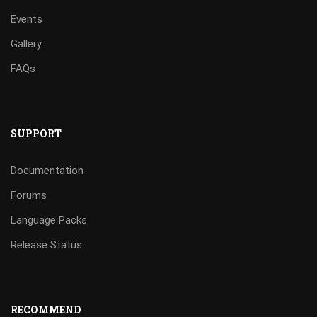
Events
Gallery
FAQs
SUPPORT
Documentation
Forums
Language Packs
Release Status
RECOMMEND