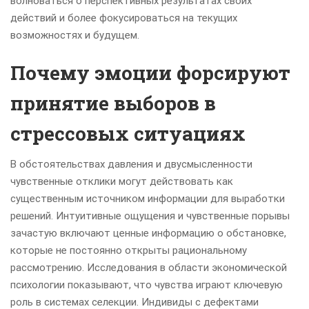
волноваться о перспективных результатах своих
действий и более фокусироваться на текущих
возможностях и будущем.
Почему эмоции форсируют
принятие выборов в
стрессовых ситуациях
В обстоятельствах давления и двусмысленности
чувственные отклики могут действовать как
существенным источником информации для выработки
решений. Интуитивные ощущения и чувственные порывы
зачастую включают ценные информацию о обстановке,
которые не постоянно открыты рациональному
рассмотрению. Исследования в области экономической
психологии показывают, что чувства играют ключевую
роль в системах селекции. Индивиды с дефектами