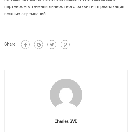
партнером в течении личностного развития и реализации
важных стремлений.
Share:
Charles SVD