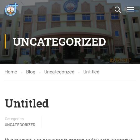
UNCATEGORIZED
Home
Blog
Uncategorized
Untitled
Untitled
Categories
UNCATEGORIZED