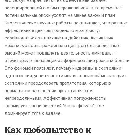
его фокус направляется на объекте или задаче,
ассоциированной с этим переживанием, в то время как
потенциальные риски уходят на менее важный план.
Биологические научные работы показывают, что разные
аффективные центры головного мозга могут
соревноваться за влияние на действия. Активация
механизма вознаграждения и центров благоприятных
эмоций может подавлять деятельность амигдалы –
структуры, отвечающей за формирование реакций боязни.
Это феномен поясняет, почему индивиды в состоянии
вдохновения, увлеченности или интенсивной мотивации в
состоянии преодолевать препятствия, которые в
нормальном настроении представляются
непреодолимыми. Аффективная погруженность
формирует специфический “канал фокуса”, где
доминирует тяга к задаче.
Как любопытство и