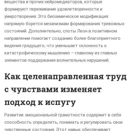
вещества и прочих нейромедиаторов, которые
формируют переживание удовлетворенности и
умиротворения. Это биохимическое модификация
напрямую борется механизмам формирования тревожных
состояний. Дополнительно, слоты Леон в позитивном
направлении помогает созданию более благоприятного
видения грядущего, что уменьшает склонность к
катастрофическому мышлению – главному из главных
элементов поддержания волнительных нарушений.
Как целенаправленная труд
с чувствами изменяет
подход к испугу
Развитие эмоциональной грамотности содержит в себя
способность определять, понимать и регулировать свои
чувственные состояния. Этот навык обеспечивает