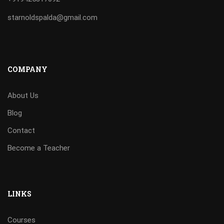
starnoldspalda@gmail.com
COMPANY
About Us
Blog
Contact
Become a Teacher
LINKS
Courses