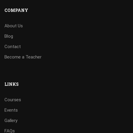
COMPANY
About Us
Blog
Contact
Become a Teacher
LINKS
Courses
Events
Gallery
FAQs