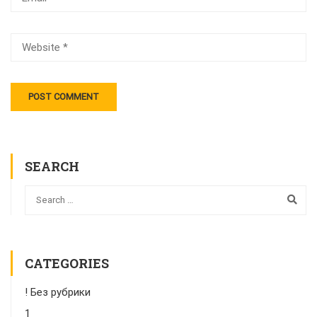
SEARCH
CATEGORIES
! Без рубрики
1