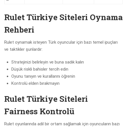
Rulet Türkiye Siteleri Oynama
Rehberi
Rulet oynamak isteyen Türk oyuncular için bazı temel ipuçları
ve taktikler şunlardır:
Stratejinizi belirleyin ve buna sadık kalın
Düşük riskli bahisler tercih edin
Oyunu tanıyın ve kurallarını öğrenin
Kontrolü elden bırakmayın
Rulet Türkiye Siteleri
Fairness Kontrolü
Rulet oyunlarında adil bir ortam sağlamak için oyuncuların bazı