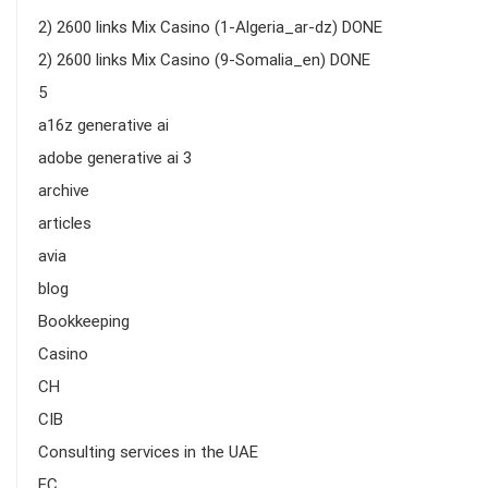
2) 2600 links Mix Casino (1-Algeria_ar-dz) DONE
2) 2600 links Mix Casino (9-Somalia_en) DONE
5
a16z generative ai
adobe generative ai 3
archive
articles
avia
blog
Bookkeeping
Casino
CH
CIB
Consulting services in the UAE
EC