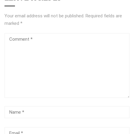
Your email address will not be published.
Required fields are
marked
*