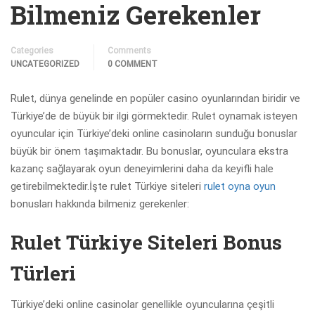
Bilmeniz Gerekenler
Categories
Comments
UNCATEGORIZED
0 COMMENT
Rulet, dünya genelinde en popüler casino oyunlarından biridir ve
Türkiye’de de büyük bir ilgi görmektedir. Rulet oynamak isteyen
oyuncular için Türkiye’deki online casinoların sunduğu bonuslar
büyük bir önem taşımaktadır. Bu bonuslar, oyunculara ekstra
kazanç sağlayarak oyun deneyimlerini daha da keyifli hale
getirebilmektedir.İşte rulet Türkiye
siteleri
rulet oyna oyun
bonusları hakkında bilmeniz gerekenler:
Rulet Türkiye Siteleri Bonus
Türleri
Türkiye’deki online casinolar genellikle oyuncularına çeşitli