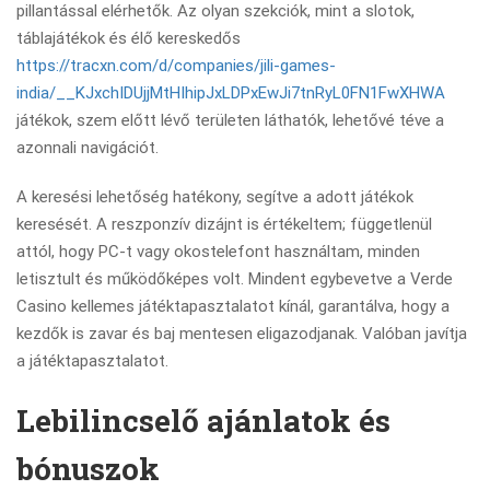
pillantással elérhetők. Az olyan szekciók, mint a slotok,
táblajátékok és élő kereskedős
https://tracxn.com/d/companies/jili-games-
india/__KJxchIDUjjMtHIhipJxLDPxEwJi7tnRyL0FN1FwXHWA
játékok, szem előtt lévő területen láthatók, lehetővé téve a
azonnali navigációt.
A keresési lehetőség hatékony, segítve a adott játékok
keresését. A reszponzív dizájnt is értékeltem; függetlenül
attól, hogy PC-t vagy okostelefont használtam, minden
letisztult és működőképes volt. Mindent egybevetve a Verde
Casino kellemes játéktapasztalatot kínál, garantálva, hogy a
kezdők is zavar és baj mentesen eligazodjanak. Valóban javítja
a játéktapasztalatot.
Lebilincselő ajánlatok és
bónuszok