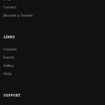
Contact
Become a Teacher
LINKS
Courses
Events
Gallery
FAQs
SUPPORT