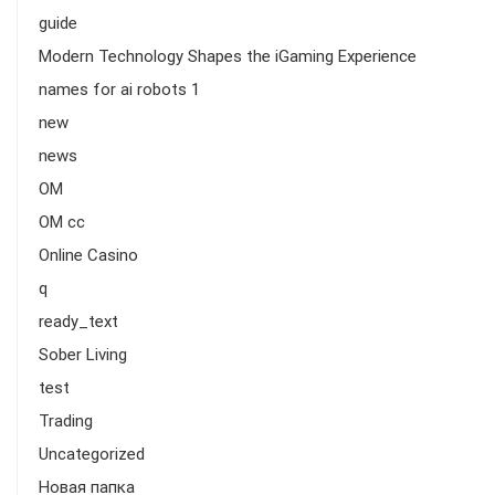
guide
Modern Technology Shapes the iGaming Experience
names for ai robots 1
new
news
OM
OM cc
Online Casino
q
ready_text
Sober Living
test
Trading
Uncategorized
Новая папка