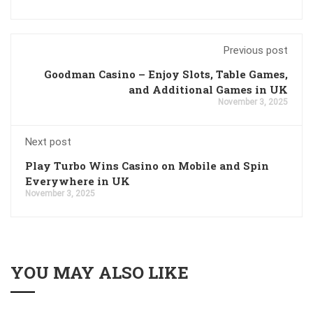
Previous post
Goodman Casino – Enjoy Slots, Table Games,
and Additional Games in UK
November 3, 2025
Next post
Play Turbo Wins Casino on Mobile and Spin
Everywhere in UK
November 3, 2025
YOU MAY ALSO LIKE