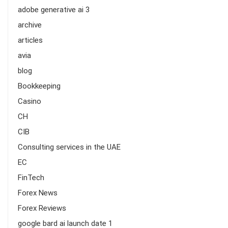
adobe generative ai 3
archive
articles
avia
blog
Bookkeeping
Casino
CH
CIB
Consulting services in the UAE
EC
FinTech
Forex News
Forex Reviews
google bard ai launch date 1