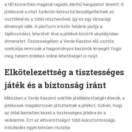
a HD közvetítés magával ragadó, élethű hangulatot teremt. A
játékosok a chat funkción keresztül beszélgethetnek az
osztókkal és a többi résztvevővel, így ez egy társasági
élménnyé válik. A platform intuitív felülete javítja a
tájékozódást, lehetővé téve a játékok közötti akadálytalan
átmenetet. Összességében a Verde Kaszinó élő osztós
szekciója nemcsak a hagyományos kaszinók lényegét fogja
meg, hanem érdekes online lehetőséget is nyújt.
Elkötelezettség a tisztességes
játék és a biztonság iránt
Miközben a Verde Kaszinó sokféle játéklehetőségét élvezik, a
játékosok magabiztosan játszhatnak a játékot, tudván, hogy
az oldal kiemelten kezeli a tisztességes játékra és a
védelemre. Ezt az elhivatottságot több kulcsfontosságú
intézkedés egyértelműen mutatja: