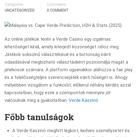
Categories
Comments
UNCATEGORIZED
0 COMMENT
Az online játékok terén a Verde Casino egy izgalmas
lehetőséget kínál, amely kiterjedt közönséget céloz meg.
Játékok sokszínű választékával és a biztonság iránti
odaadásával megbízható választásként pozicionálja magát a
játékosok számára. A platform ugyanakkor aláhúzza a fair play
és a felelősségteljes szerencsejáték iránti hűségét is. Ahogy
mélyebben vizsgálom a funkcióit, előkerül néhány kérdés azzal
kapcsolatban, hogy ezek a szempontok mennyire jól
valósulnak meg a gyakorlatban.
Verde Kaszinó
Főbb tanulságok
A Verde Kaszinó meghitt légkört, kedves személyzetet és