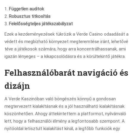
Független auditok
Robusztus titkosítás
Felelősségteljes játékszabályzat
Ezek a kezdeményezések tükrözik a Verde Casino odaadását a
védett és megbízható környezet megteremtése iránt, lehetővé
téve a játékosok számára, hogy arra koncentrálhassanak, ami
igazán lényeges – a kikapcsolódásra és a körültekintő játékra.
Felhasználóbarát navigáció és
dizájn
A Verde Kaszinóban való böngészés könnyű a gondosan
megtervezett kialakításnak és a jól használható kialakításnak
köszönhetően. Ahogy áttekintettem a platformot, nyilvánvaló
lett, hogy a felhasználói élmény a legfontosabb szempont. A
nyitóoldal letisztult kialakítást kínál, a legfőbb funkciók egy