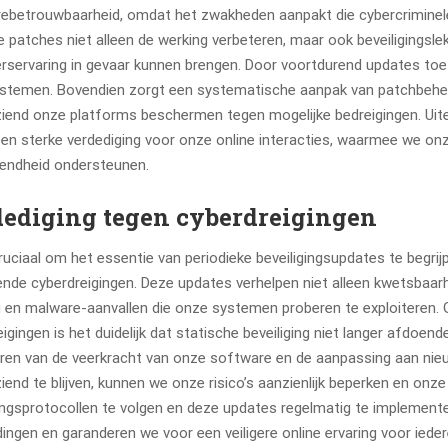
ebetrouwbaarheid, omdat het zwakheden aanpakt die cybercriminel
 patches niet alleen de werking verbeteren, maar ook beveiligingsle
rservaring in gevaar kunnen brengen. Door voortdurend updates toe t
stemen. Bovendien zorgt een systematische aanpak van patchbeheer
ziend onze platforms beschermen tegen mogelijke bedreigingen. Uitei
een sterke verdediging voor onze online interacties, waarmee we onze
endheid ondersteunen.
ediging tegen cyberdreigingen
cruciaal om het essentie van periodieke beveiligingsupdates te beg
ende cyberdreigingen. Deze updates verhelpen niet alleen kwetsbaar
g en malware-aanvallen die onze systemen proberen te exploiteren. 
igingen is het duidelijk dat statische beveiliging niet langer afdoende
ren van de veerkracht van onze software en de aanpassing aan nieu
iend te blijven, kunnen we onze risico’s aanzienlijk beperken en onz
gingsprotocollen te volgen en deze updates regelmatig te implement
ingen en garanderen we voor een veiligere online ervaring voor ieder