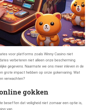
pdates voor platforms zoals Winny Casino niet
dates verbeteren niet alleen onze bescherming
nlijke gegevens. Naarmate we ons meer inleven in de
 een grote impact hebben op onze gokervaring. Wat
nen verwachten?
 online gokken
e beseffen dat veiligheid niet zomaar een optie is,
ming van