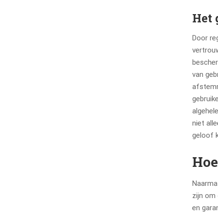
Het 
Door reg
vertrou
bescher
van gebr
afstemm
gebruike
algehele
niet al
geloof 
Hoe
Naarmat
zijn om
en gara