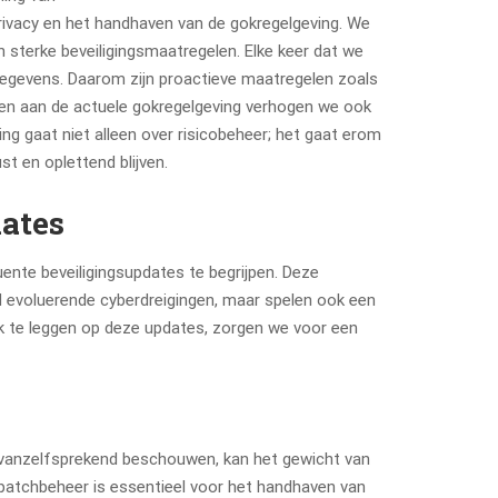
rivacy en het handhaven van de gokregelgeving. We
 sterke beveiligingsmaatregelen. Elke keer dat we
 gegevens. Daarom zijn proactieve maatregelen zoals
en aan de actuele gokregelgeving verhogen we ook
ing gaat niet alleen over risicobeheer; het gaat erom
t en oplettend blijven.
dates
uente beveiligingsupdates te begrijpen. Deze
d evoluerende cyberdreigingen, maar spelen ook een
ruk te leggen op deze updates, zorgen we voor een
 vanzelfsprekend beschouwen, kan het gewicht van
patchbeheer is essentieel voor het handhaven van