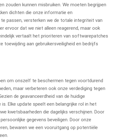
en zouden kunnen misbruiken. We moeten begrijpen
kken dichten die onze informatie en
e passen, versterken we de totale integriteit van
 ervoor dat we niet alleen reagerend, maar ook
ndelijk vertaalt het prioriteren van softwarepatches
 toewijding aan gebruikersveiligheid en bedrijfs
rijpen om onszelf te beschermen tegen voortdurend
heden, maar verbeteren ook onze verdediging tegen
Gezien de geavanceerdheid van de huidige
 is. Elke update speelt een belangrijke rol in het
we kwetsbaarheden die dagelijks verschijnen. Door
e persoonlijke gegevens beveiligen. Door onze
eren, bewaren we een vooruitgang op potentiële
een.