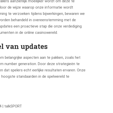
lers aanzienlijk moeilijker wordt om deze te
door de wijze waarop onze informatie wordt
ng te verzoeken tijdens bijwerkingen, bewaren we
worden behandeld in overeenstemming met de
gsupdates een proactieve stap die onze verdediging
menten in de online casinowereld.
el van updates
l om belangrijke aspecten aan te pakken, zoals het
m number generation. Door deze strategieën te
n dat spelers echt eerlijke resultaten ervaren. Onze
 hoogste standaarden in de spelwereld te