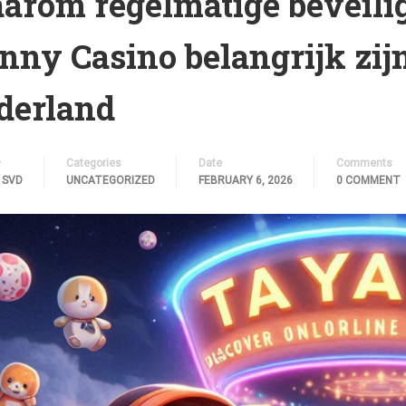
arom regelmatige beveili
ny Casino belangrijk zijn
derland
Categories
Date
Comments
y
 SVD
UNCATEGORIZED
FEBRUARY 6, 2026
0 COMMENT