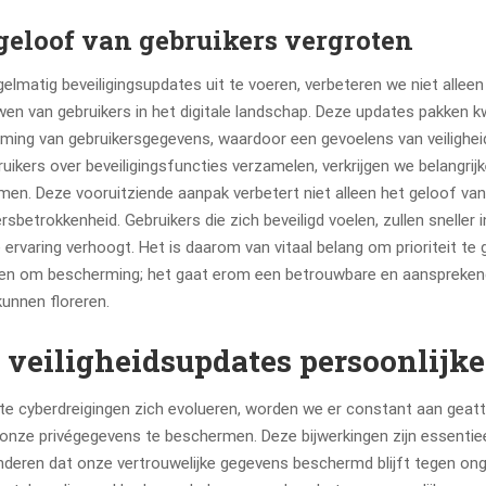
geloof van gebruikers vergroten
elmatig beveiligingsupdates uit te voeren, verbeteren we niet allee
wen van gebruikers in het digitale landschap. Deze updates pakken
ming van gebruikersgegevens, waardoor een gevoelens van veilighei
uikers over beveiligingsfuncties verzamelen, verkrijgen we belangri
en. Deze vooruitziende aanpak verbetert niet alleen het geloof van
rsbetrokkenheid. Gebruikers die zich beveiligd voelen, zullen snelle
 ervaring verhoogt. Het is daarom van vitaal belang om prioriteit t
leen om bescherming; het gaat erom een betrouwbare en aanspreken
kunnen floreren.
 veiligheidsupdates persoonlijk
e cyberdreigingen zich evolueren, worden we er constant aan geatt
 onze privégegevens te beschermen. Deze bijwerkingen zijn essentiee
nderen dat onze vertrouwelijke gegevens beschermd blijft tegen on