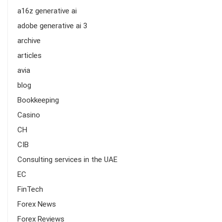
a16z generative ai
adobe generative ai 3
archive
articles
avia
blog
Bookkeeping
Casino
CH
CIB
Consulting services in the UAE
EC
FinTech
Forex News
Forex Reviews