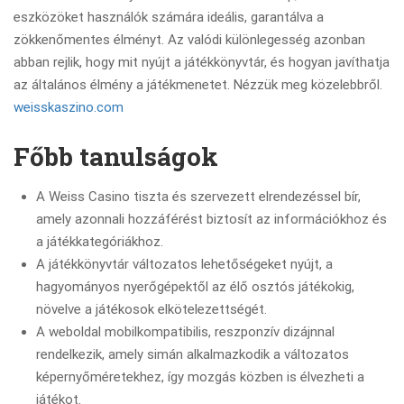
eszközöket használók számára ideális, garantálva a
zökkenőmentes élményt. Az valódi különlegesség azonban
abban rejlik, hogy mit nyújt a játékkönyvtár, és hogyan javíthatja
az általános élmény a játékmenetet. Nézzük meg közelebbről.
weisskaszino.com
Főbb tanulságok
A Weiss Casino tiszta és szervezett elrendezéssel bír,
amely azonnali hozzáférést biztosít az információkhoz és
a játékkategóriákhoz.
A játékkönyvtár változatos lehetőségeket nyújt, a
hagyományos nyerőgépektől az élő osztós játékokig,
növelve a játékosok elkötelezettségét.
A weboldal mobilkompatibilis, reszponzív dizájnnal
rendelkezik, amely simán alkalmazkodik a változatos
képernyőméretekhez, így mozgás közben is élvezheti a
játékot.