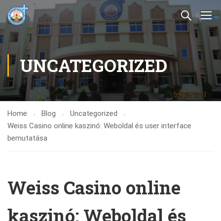
UNCATEGORIZED
Home
Blog
Uncategorized
Weiss Casino online kaszinó: Weboldal és user interface
bemutatása
Weiss Casino online
kaszinó: Weboldal és