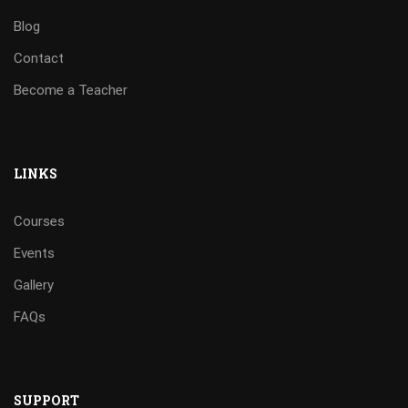
Blog
Contact
Become a Teacher
LINKS
Courses
Events
Gallery
FAQs
SUPPORT