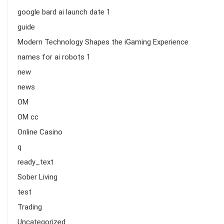
google bard ai launch date 1
guide
Modern Technology Shapes the iGaming Experience
names for ai robots 1
new
news
OM
OM cc
Online Casino
q
ready_text
Sober Living
test
Trading
Uncategorized