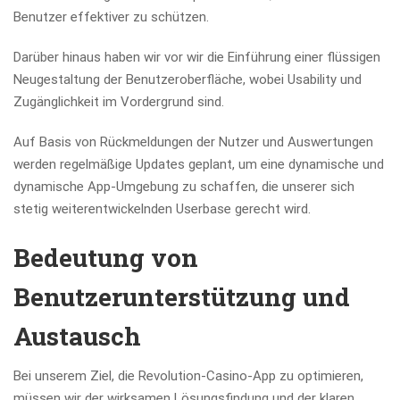
Benutzer effektiver zu schützen.
Darüber hinaus haben wir vor wir die Einführung einer flüssigen
Neugestaltung der Benutzeroberfläche, wobei Usability und
Zugänglichkeit im Vordergrund sind.
Auf Basis von Rückmeldungen der Nutzer und Auswertungen
werden regelmäßige Updates geplant, um eine dynamische und
dynamische App-Umgebung zu schaffen, die unserer sich
stetig weiterentwickelnden Userbase gerecht wird.
Bedeutung von
Benutzerunterstützung und
Austausch
Bei unserem Ziel, die Revolution-Casino-App zu optimieren,
müssen wir der wirksamen Lösungsfindung und der klaren