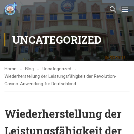
UNCATEGORIZED
Home
Blog
Uncategorized
Wiederherstellung der Leistungsfähigkeit der Revolution-
Casino-Anwendung für Deutschland
Wiederherstellung der
Leistungsfähigkeit der