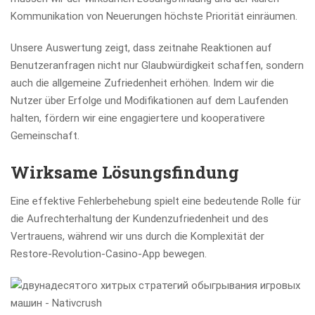
Kommunikation von Neuerungen höchste Priorität einräumen.
Unsere Auswertung zeigt, dass zeitnahe Reaktionen auf
Benutzeranfragen nicht nur Glaubwürdigkeit schaffen, sondern
auch die allgemeine Zufriedenheit erhöhen. Indem wir die
Nutzer über Erfolge und Modifikationen auf dem Laufenden
halten, fördern wir eine engagiertere und kooperativere
Gemeinschaft.
Wirksame Lösungsfindung
Eine effektive Fehlerbehebung spielt eine bedeutende Rolle für
die Aufrechterhaltung der Kundenzufriedenheit und des
Vertrauens, während wir uns durch die Komplexität der
Restore-Revolution-Casino-App bewegen.