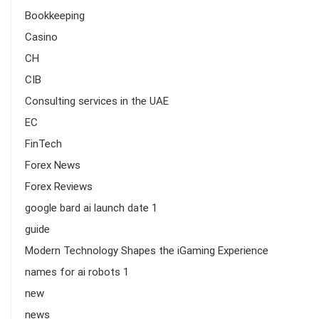
Bookkeeping
Casino
CH
CIB
Consulting services in the UAE
EC
FinTech
Forex News
Forex Reviews
google bard ai launch date 1
guide
Modern Technology Shapes the iGaming Experience
names for ai robots 1
new
news