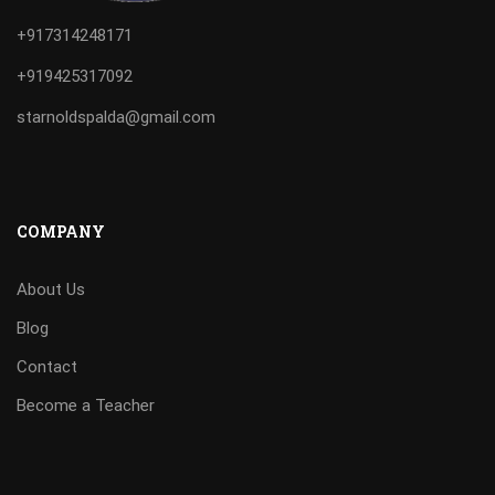
+917314248171
+919425317092
starnoldspalda@gmail.com
COMPANY
About Us
Blog
Contact
Become a Teacher