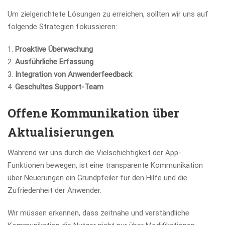
Um zielgerichtete Lösungen zu erreichen, sollten wir uns auf
folgende Strategien fokussieren:
Proaktive Überwachung
Ausführliche Erfassung
Integration von Anwenderfeedback
Geschultes Support-Team
Offene Kommunikation über
Aktualisierungen
Während wir uns durch die Vielschichtigkeit der App-
Funktionen bewegen, ist eine transparente Kommunikation
über Neuerungen ein Grundpfeiler für den Hilfe und die
Zufriedenheit der Anwender.
Wir müssen erkennen, dass zeitnahe und verständliche