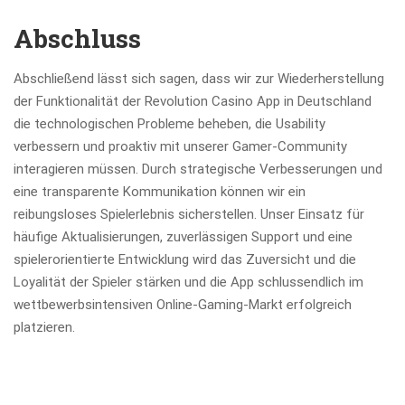
Abschluss
Abschließend lässt sich sagen, dass wir zur Wiederherstellung
der Funktionalität der Revolution Casino App in Deutschland
die technologischen Probleme beheben, die Usability
verbessern und proaktiv mit unserer Gamer-Community
interagieren müssen. Durch strategische Verbesserungen und
eine transparente Kommunikation können wir ein
reibungsloses Spielerlebnis sicherstellen. Unser Einsatz für
häufige Aktualisierungen, zuverlässigen Support und eine
spielerorientierte Entwicklung wird das Zuversicht und die
Loyalität der Spieler stärken und die App schlussendlich im
wettbewerbsintensiven Online-Gaming-Markt erfolgreich
platzieren.