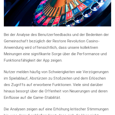
Bei der Analyse des Benutzerfeedbacks und der Bedenken der
Gemeinschaft bezüglich der Restore Revolution Casino-
Anwendung wird offensichtlich, dass unsere kollektiven
Meinungen eine signifikante Sorge über die Performance und
Funktionsfähigkeit der App zeigen.
Nutzer melden häufig von Schwierigkeiten wie Verzögerungen
im Spielablauf, Abstürzen zu Stoßzeiten und dem Erlöschen
des Zugriffs auf erworbene Funktionen. Viele sind darüber
hinaus besorgt über die Offenheit von Neuerungen und deren
Einflüsse auf die Game-Stabilität.
Die Analysen zeigen auf eine Erhöhung kritischer Stimmungen