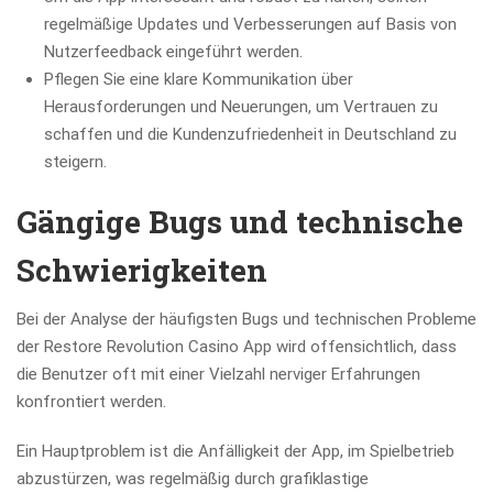
regelmäßige Updates und Verbesserungen auf Basis von
Nutzerfeedback eingeführt werden.
Pflegen Sie eine klare Kommunikation über
Herausforderungen und Neuerungen, um Vertrauen zu
schaffen und die Kundenzufriedenheit in Deutschland zu
steigern.
Gängige Bugs und technische
Schwierigkeiten
Bei der Analyse der häufigsten Bugs und technischen Probleme
der Restore Revolution Casino App wird offensichtlich, dass
die Benutzer oft mit einer Vielzahl nerviger Erfahrungen
konfrontiert werden.
Ein Hauptproblem ist die Anfälligkeit der App, im Spielbetrieb
abzustürzen, was regelmäßig durch grafiklastige