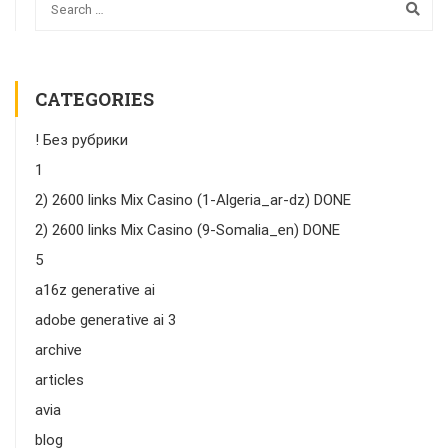
CATEGORIES
! Без рубрики
1
2) 2600 links Mix Casino (1-Algeria_ar-dz) DONE
2) 2600 links Mix Casino (9-Somalia_en) DONE
5
a16z generative ai
adobe generative ai 3
archive
articles
avia
blog